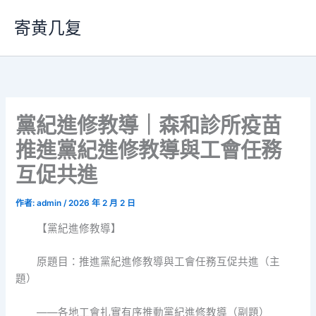
跳
寄黄几复
至
主
要
內
容
黨紀進修教導｜森和診所疫苗
推進黨紀進修教導與工會任務
互促共進
作者:
admin
/
2026 年 2 月 2 日
【黨紀進修教導】
原題目：推進黨紀進修教導與工會任務互促共進（主
題）
——各地工會扎實有序推動黨紀進修教導（副題）