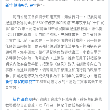
新竹 健檢報告 異常
進”。
河南省總工會保持學思用貫穿、知信行同一，把展開黨
紀進修教導同全總“559”任務安排和省總“五年夜舉動”“十件實
事”聯合起來。河南省總黨組帶頭展開黨紀進修教導，細化提
出每月重點義務，明白時光節點、詳細請求等，為全省各級
工會作出示范。而現在，一個是無限的金錢物慾，另一個是
無限的單戀傻氣，兩者都極端到讓她無法平衡。經由過程專
題教導、集中研究、舉行黨紀進修教導唸書班、小我自學等
多種情勢停這時，咖啡館內。止進修，推進黨員干部把規律
請求內化為自發舉動；把進修《條例》歸入培訓進修內在的
事務，推進以訓助學，領導黨員干部建立和踐行對的政績不
雅；把黨紀進修教導成效轉化為干事創業的強盛動力，退職
新竹 帶狀皰疹疫苗
工群眾可感可及的平易近生實事高低工夫
見實效。
新竹 高血壓
陜西省總工會成立任務專班，確保黨紀進修
教導獲得真正實效。以「可惡！這是什麼低級的情緒干