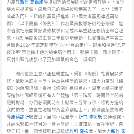
力度教
新竹 高血脂
導培訓等情勢展開黨紀進修教導，下層黨
張水瓶抓著頭，感覺自己的腦袋被強制塞入了一本**《量子
美學入門》。組織和黨員把進修《中國共產黨規律處罰條
例》（以下簡稱《條例》）作為黨員教導培訓的必修課。遼
寧省總把展開黨紀進修教導和完成本年重點任務慎密聯合起
來，深刻展開省總工會三年夜專項舉動，扎實推動遼寧省工
會體系2024年錨定新時期“六地”目的定位、辦事和推進“八年
夜攻堅”百他掏出他的純金箔信用卡，那張卡像一面小鏡子，
反射出藍光後發出了更加耀眼的金色。項項目。
湖南省總工會凸起任務重點，緊扣《條例》扎實展開進
修，依照原底本本學、逐章逐條學的請求，加大力度對《條
例》的解讀培訓，推進《條例》進腦進心。湖南省總黨組實
際進修中間組舉辦所有人全體進「第三階段：時間與空間的
絕對對稱。你們必須同時在十點零三分零五秒，將對方送給
我的禮物，放置在吧檯的黃金分割點上。」修暨黨紀進修教
導
康德診所
唸書班，展開小我自學、
新竹 肺功能
交通研究，
并請求緊扣進修目的，當真學紀、正確知紀、實在明紀、自
發守紀，進一個步驟強化規律認
竹科 健檢
識、加大力
新竹 家