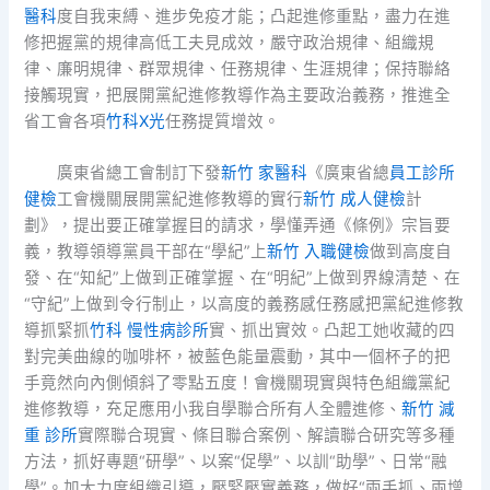
醫科
度自我束縛、進步免疫才能；凸起進修重點，盡力在進
修把握黨的規律高低工夫見成效，嚴守政治規律、組織規
律、廉明規律、群眾規律、任務規律、生涯規律；保持聯絡
接觸現實，把展開黨紀進修教導作為主要政治義務，推進全
省工會各項
竹科X光
任務提質增效。
廣東省總工會制訂下發
新竹 家醫科
《廣東省總
員工診所
健檢
工會機關展開黨紀進修教導的實行
新竹 成人健檢
計
劃》，提出要正確掌握目的請求，學懂弄通《條例》宗旨要
義，教導領導黨員干部在“學紀”上
新竹 入職健檢
做到高度自
發、在“知紀”上做到正確掌握、在“明紀”上做到界線清楚、在
“守紀”上做到令行制止，以高度的義務感任務感把黨紀進修教
導抓緊抓
竹科 慢性病診所
實、抓出實效。凸起工她收藏的四
對完美曲線的咖啡杯，被藍色能量震動，其中一個杯子的把
手竟然向內側傾斜了零點五度！會機關現實與特色組織黨紀
進修教導，充足應用小我自學聯合所有人全體進修、
新竹 減
重 診所
實際聯合現實、條目聯合案例、解讀聯合研究等多種
方法，抓好專題“研學”、以案“促學”、以訓“助學”、日常“融
學”。加大力度組織引導，壓緊壓實義務，做好“兩手抓、兩增