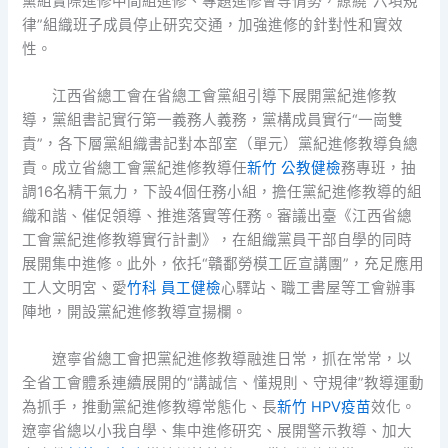
黨組實際進修中間組進修、專題進修會等情勢，繚繞“六項規
律”組織班子成員停止研究交通，加強進修的針對性和實效
性。
江西省總工會在省總工會黨組引導下展開黨紀進修教
導，黨組書記實行第一義務人義務，黨構成員實行“一崗雙
責”，各下層黨組織書記對本部室（單元）黨紀進修教導負總
責。成立省總工會黨紀進修教導任
新竹 公教健檢
務專班，抽
調16名精干氣力，下設4個任務小組，擔任黨紀進修教導的組
織和諧、催促領導、推進落實等任務。審議出臺《江西省總
工會黨紀進修教導實行計劃》，在組織黨員干部自學的同時
展開集中進修。此外，依托“贛鄱勞模工匠宣講團”，充足應用
工人文明宮、愛
竹科 員工健檢
心驛站、職工書屋等工會辦事
陣地，開設黨紀進修教導宣揚欄。
遼寧省總工會把黨紀進修教導融進日常，抓在常常，以
全省工會體系連續展開的“講誠信、懂規則、守規律”教導運動
為抓手，推動黨紀進修教導常態化、長
新竹 HPV疫苗
效化。
遼寧省總以小我自學、集中進修研究、展開警示教導、加大