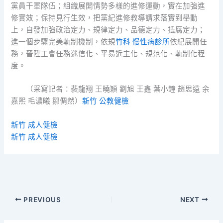
黨員干軍隊伍；組織展開情勢多樣的進修運動，實在加強進
修實效；保持見行生效，把黨紀進修教導請求落實到舉動
上，自發加強政治定力、規律定力、品德定力、抵腐定力；
進一個步驟完美軌制機制，依規
竹科 慢性病診所
依紀展開任
務，晉陞工會任務迷信化、平易近主化、規范化、軌制化程
度。
（采寫記者：裴龍翔 王曉穎 劉旭 王鑫 葉小鐘 趙思遠 余
嘉熙 毛濃曦 鄒倜然）
新竹 公教健檢
新竹 成人健檢
新竹 成人健檢
PREVIOUS
NEXT