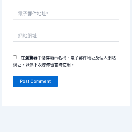
電
子
郵
件
網
地
站
址
網
*
址
在
瀏覽器
中儲存顯示名稱、電子郵件地址及個人網站
網址，以供下次發佈留言時使用。