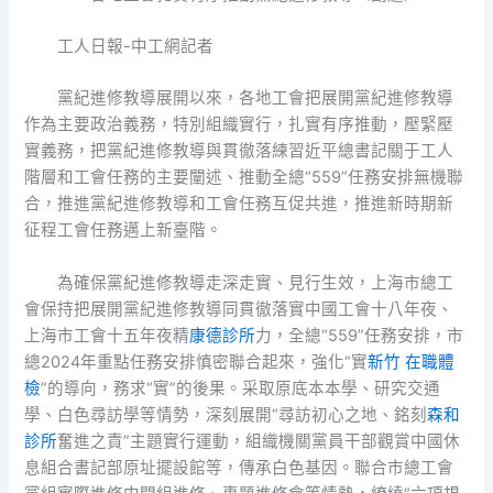
工人日報-中工網記者
黨紀進修教導展開以來，各地工會把展開黨紀進修教導
作為主要政治義務，特別組織實行，扎實有序推動，壓緊壓
實義務，把黨紀進修教導與貫徹落練習近平總書記關于工人
階層和工會任務的主要闡述、推動全總“559”任務安排無機聯
合，推進黨紀進修教導和工會任務互促共進，推進新時期新
征程工會任務邁上新臺階。
為確保黨紀進修教導走深走實、見行生效，上海市總工
會保持把展開黨紀進修教導同貫徹落實中國工會十八年夜、
上海市工會十五年夜精
康德診所
力，全總“559”任務安排，市
總2024年重點任務安排慎密聯合起來，強化“實
新竹 在職體
檢
”的導向，務求“實”的後果。采取原底本本學、研究交通
學、白色尋訪學等情勢，深刻展開“尋訪初心之地、銘刻
森和
診所
奮進之責”主題實行運動，組織機關黨員干部觀賞中國休
息組合書記部原址擺設館等，傳承白色基因。聯合市總工會