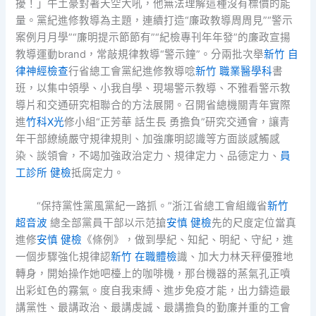
擾！」牛土豪對著天空大吼，他無法理解這種沒有標價的能
量。黨紀進修教導為主題，連續打造“廉政教導周周見”“警示
案例月月學”“廉明提示節節有”“紀檢專刊年年發”的廉政宣揚
教導運動brand，常敲規律教導“警示鐘”。分兩批次舉
新竹 自
律神經檢查
行省總工會黨紀進修教導唸
新竹 職業醫學科
書
班，以集中領學、小我自學、現場警示教導、不雅看警示教
導片和交通研究相聯合的方法展開。召開省總機關青年實際
進
竹科X光
修小組“正芳華 話生長 勇擔負”研究交通會，讓青
年干部繚繞嚴守規律規則、加強廉明認識等方面談感觸感
染、談領會，不竭加強政治定力、規律定力、品德定力、
員
工診所 健檢
抵腐定力。
“保持黨性黨風黨紀一路抓。”浙江省總工會組織省
新竹
超音波
總全部黨員干部以示范搶
安慎 健檢
先的尺度定位當真
進修
安慎 健檢
《條例》，做到學紀、知紀、明紀、守紀，進
一個步驟強化規律認
新竹 在職體檢
識、加大力林天秤優雅地
轉身，開始操作她吧檯上的咖啡機，那台機器的蒸氣孔正噴
出彩虹色的霧氣。度自我束縛、進步免疫才能，出力鑄造最
講黨性、最講政治、最講虔誠、最講擔負的勤廉并重的工會