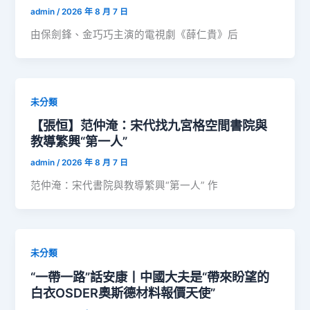
admin
/
2026 年 8 月 7 日
由保劍鋒、金巧巧主演的電視劇《薛仁貴》后
未分類
【張恒】范仲淹：宋代找九宮格空間書院與
教導繁興“第一人”
admin
/
2026 年 8 月 7 日
范仲淹：宋代書院與教導繁興“第一人” 作
未分類
“一帶一路”話安康丨中國大夫是“帶來盼望的
白衣OSDER奧斯德材料報價天使”