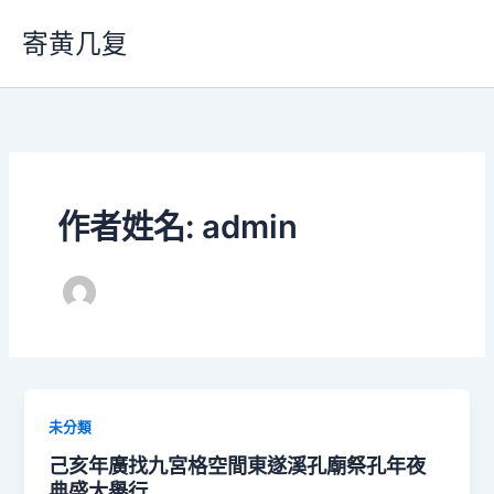
跳
寄黄几复
至
主
要
內
容
作者姓名: admin
未分類
己亥年廣找九宮格空間東遂溪孔廟祭孔年夜
典盛大舉行