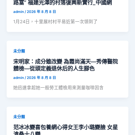
路富” 福建光澤的村落復興新實行_中國網
admin
/
2026 年 8 月 8 日
1月24日，十里展村村平易近第一次領到了
未分類
宋明家：成分雖改變 為霞尚滿天—秀傳醫院
體檢—從頭定義退休后的人生腳色
admin
/
2026 年 8 月 8 日
她迅速拿起她一般勞工體檢用來測量咖啡因含
未分類
范冰冰變喜包養網心得女王李小璐變臉 女星
滄桑十八變