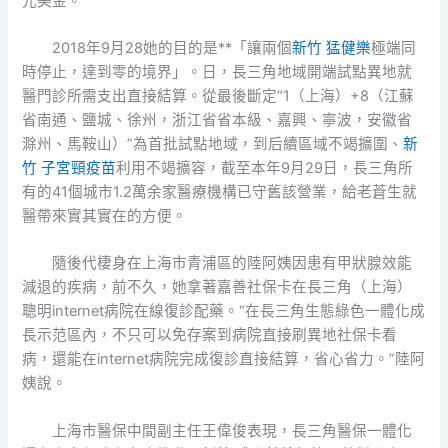
元美金。
2018年9月28她的目的是**「讓兩個
新竹 猛健樂
極端同
時停止，達到零的境界」。日，長三角地域開端試點異地就
醫門診所需支出直接結算。從最後斷定“1（上海）+8（江蘇
省南通、鹽城、徐州，浙江省省本級、嘉興、寧波，安徽省
滁州、馬鞍山）”為首批試點地域，到后續區域不竭擴圍、
新
竹 子宮頸疫苗
利用不竭擴容，截至本年9月29日，長三角所
有的41個城市1.2萬余家醫療機構已守舊該營業，給老蒼生就
醫帶來實其實在的方便。
隨後代棲身在上海市青浦區的陸阿姨因患有甲狀腺效能
減退的疾病，前不久，她拿著嘉善社保卡在長三角（上海）
聰明internet病院在線復診配藥。“在長三角生態綠色一體化成
長示范區內，不只可以免存案到病院直接刷異地社保卡看
病，還能在internet病院完成復診直接結算，省心省力。”陸阿
姨說。
上海市醫保中間副主任王偉俊表現，長三角醫保一體化