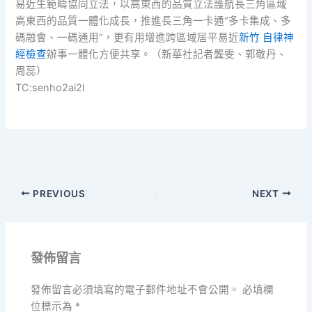
易近生範疇協同立法，以高東西的品質立法護航長三角區域
高東西的品質一體化成長，推進長三角一卡通“多卡集成、多
碼融會、一碼通用”，更有用增進跨區域居平易近
新竹 自律神
經檢查
辦事一體化方便共享。（新華社記者龔雯、郭敬丹、
周蕊）
TC:senho2ai2l
PREVIOUS
NEXT
發佈留言
發佈留言必須填寫的電子郵件地址不會公開。
必填欄
位標示為
*