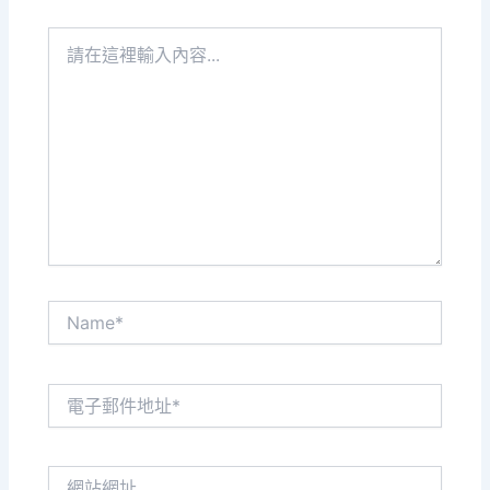
請
在
這
裡
輸
入
內
容...
Name*
電
子
郵
件
網
地