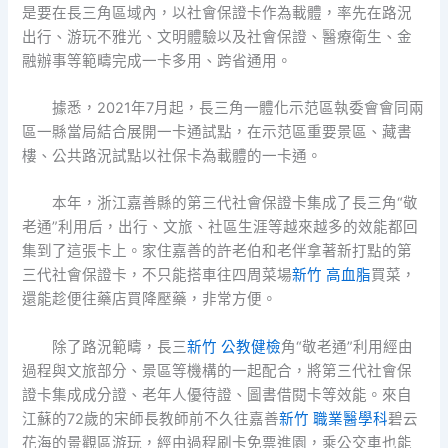
是要在長三角區域內，以社會保證卡作為載體，率先在路況
出行、游玩不雅光、文明體驗以及社會保證、醫療衛生、金
融辦事等範疇完成一卡多用、跨省通用。
據悉，2021年7月起，長三角一體化示范區執委會會同兩
區一縣當局結合展開一卡通試點，在示范區重要景區、藏書
樓、公共路況試點以社保卡為載體的一卡通。
本年，浙江嘉善縣的第三代社會保證卡集成了長三角“敬
老通”利用后，出行、文旅、社區生涯等越來越多的效能都回
集到了這張卡上。家住嘉善的許老伯和老伴拿著新打點的第
三代社會保證卡，不只能搭車往四周菜場
新竹 高血脂
買菜，
還能趁便往藥店買降壓藥，非常方便。
除了路況範疇，長三
新竹 公教健檢
角“敬老通”利用經由
過程與文旅部分、景區等機構的一起配合，將第三代社會保
證卡集成成分證、老年人優待證、圖書借閱卡等效能。來自
江蘇的72歲的宋師長教師前不久往嘉善
新竹 職業醫學科
碧云
花海的景觀區游玩，經由過程刷卡免票進園，乘公交車也能