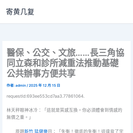
跳
寄黄几复
至
主
要
內
容
醫保、公交、文旅……長三角協
同立森和診所減重法推動基礎
公共辦事方便共享
作者:
admin
/
2025 年 12 月 15 日
requestId:693ee553cd7aa3.77861064.
林天秤眼神冰冷：「這就是質感互換。你必須體會到情感的
無價之重。」
原題
新竹 猛健樂
目：「失衡！徹底的失衡！這違背了宇