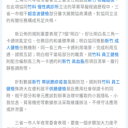
上海市人年夜常委會法工委主任閻銳說
新竹 在職體檢
，
在此項協同
竹科 慢性病診所
立法的草案草擬經過歷程中，三
省一市相干
超音波健檢
部分屢次展開協商溝通，對協同立法
的有關任務構成充足共鳴。
新公佈的規則重要表現了7個“明白”，好比明白長三角一
卡通效能定位、任務目的和基礎準繩；明白協同推動
新竹 成
人健檢
任務機制，同一長三角一卡通利用場景，完成利用互
通、證照互認；明白相干當局部分的職責，規
竹科 員工健檢
則配合編制長三角一卡通的利
新竹 高血脂
用項目清單，履行
靜態調劑等。
針對數據
新竹 帶狀皰疹疫苗
風險防范，規則特
竹科 員工
健檢
殊誇大在便利居平
供膳健檢
易近應用社會保證卡的同
時，相干部分和單元應該對辦事治理中獲取的小我隱私、小
我信息、貿易機密等數據依法采取維護辦法，不得守法應用
或許泄露。
三省一市人年夜常委會表現，要進一個步驟加大力度平