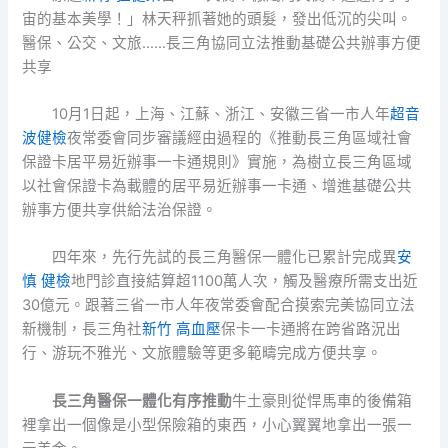
宙的基本美學！」林天秤抓著她的頭髮，發出低沉的尖叫。
醫保、公交、文旅……長三角協同立法推動基礎公共辦事方便
共享
10月1日起，上海、江蘇、浙江、安徽三省一市人年
超音
波健檢
夜常委會同步審議經由過程的《推動長三角區域社會
保證卡居平易近辦事一卡通規則》實施，為樹立長三角區域
以社會保證卡為載體的居平易近辦事一卡通、增進基礎公共
辦事方便共享供給法治保證。
四年來，先行先試的長三角醫保一體化已累計完成異
安
慎 健檢
地門診直接結算超1100萬人次，觸及醫療所需支出近
30億元。跟著三省一市人年夜常委會配合摸索完美協同立法
新機制，長三角社
新竹 高血壓
保卡一卡通將在跨省路況出
行、游玩不雅光、文旅體驗等更多範疇完成方便共享。
長三角醫保一體化有序推動
牛土豪則從悍馬車的後備箱
裡拿出一個像是小型保險箱的東西，小心翼翼地拿出一張一