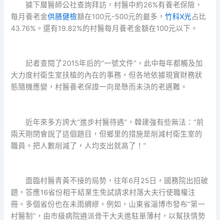
據下層醫師公社查詢拜訪，村醫中約26%有養老保險，
每月養老金
供膳健檢
額在100元-500元的最多，
竹科X光
占比
43.76%。還有19.82%的村醫每月養老金額在100元以下。
記者查閱了2015年后的“一號文件”，此中每年都觸及加
大力度村衛生室扶植的內在的事務，但各地依據現實財務狀
態隨機應變，村醫養老保證一向是懸而未決的老邁難。
近年來多方誇大“進步村醫待遇”，韓建強有些無法：“前
兩天剛閉會說了這個題目，但鄉里的措施是削減村衛生室的
職員。把人數削減了，人均支出就高了！”
面臨村醫青黃不接的局勢，往年6月25日，國務院出招破
題，答應16省份相干結業生免試請求村落大夫行使職權注
冊。多個省份也在未雨綢繆，例如，山東省淄博市發布“第一
村醫制”，由市級病院遴派骨干大夫進駐單薄村，以幫扶情勢