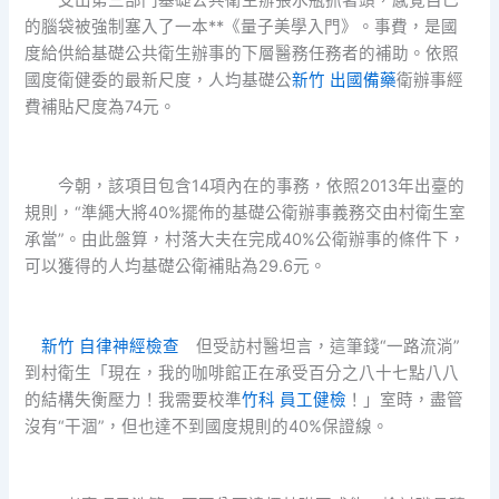
支出第三部門基礎公共衛生辦張水瓶抓著頭，感覺自己
的腦袋被強制塞入了一本**《量子美學入門》。事費，是國
度給供給基礎公共衛生辦事的下層醫務任務者的補助。依照
國度衛健委的最新尺度，人均基礎公
新竹 出國備藥
衛辦事經
費補貼尺度為74元。
今朝，該項目包含14項內在的事務，依照2013年出臺的
規則，“準繩大將40%擺佈的基礎公衛辦事義務交由村衛生室
承當”。由此盤算，村落大夫在完成40%公衛辦事的條件下，
可以獲得的人均基礎公衛補貼為29.6元。
新竹 自律神經檢查
但受訪村醫坦言，這筆錢“一路流淌”
到村衛生「現在，我的咖啡館正在承受百分之八十七點八八
的結構失衡壓力！我需要校準
竹科 員工健檢
！」室時，盡管
沒有“干涸”，但也達不到國度規則的40%保證線。