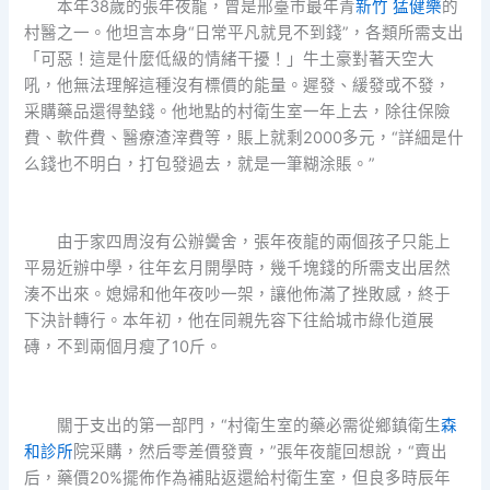
本年38歲的張年夜龍，曾是邢臺市最年青
新竹 猛健樂
的
村醫之一。他坦言本身“日常平凡就見不到錢”，各類所需支出
「可惡！這是什麼低級的情緒干擾！」牛土豪對著天空大
吼，他無法理解這種沒有標價的能量。遲發、緩發或不發，
采購藥品還得墊錢。他地點的村衛生室一年上去，除往保險
費、軟件費、醫療渣滓費等，賬上就剩2000多元，“詳細是什
么錢也不明白，打包發過去，就是一筆糊涂賬。”
由于家四周沒有公辦黌舍，張年夜龍的兩個孩子只能上
平易近辦中學，往年玄月開學時，幾千塊錢的所需支出居然
湊不出來。媳婦和他年夜吵一架，讓他佈滿了挫敗感，終于
下決計轉行。本年初，他在同親先容下往給城市綠化道展
磚，不到兩個月瘦了10斤。
關于支出的第一部門，“村衛生室的藥必需從鄉鎮衛生
森
和診所
院采購，然后零差價發賣，”張年夜龍回想說，“賣出
后，藥價20%擺佈作為補貼返還給村衛生室，但良多時辰年