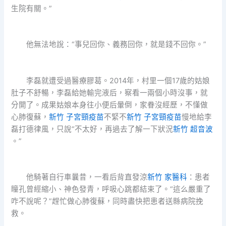
生院有關。”
他無法地說：“事兒回你、義務回你，就是錢不回你。”
李磊就遭受過醫療膠葛。2014年，村里一個17歲的姑娘
肚子不舒暢，李磊給她輸完液后，察看一兩個小時沒事，就
分開了。成果姑娘本身往小便后暈倒，家眷沒經歷，不懂做
心肺復蘇，
新竹 子宮頸疫苗
不緊不
新竹 子宮頸疫苗
慢地給李
磊打德律風，只說“不太好，再過去了解一下狀況
新竹 超音波
。”
他騎著自行車曩昔，一看后背直發涼
新竹 家醫科
：患者
瞳孔曾經縮小、神色發青，呼吸心跳都結束了。“這么嚴重了
咋不說呢？”趕忙做心肺復蘇，同時盡快把患者送縣病院挽
救。