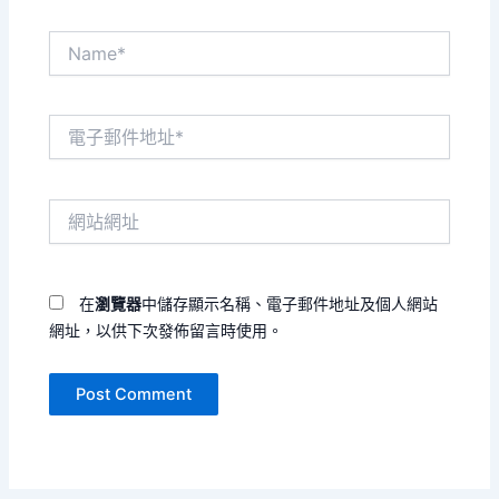
Name*
電
子
郵
件
網
地
站
址
網
*
址
在
瀏覽器
中儲存顯示名稱、電子郵件地址及個人網站
網址，以供下次發佈留言時使用。