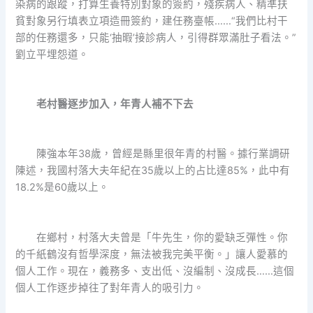
染病的跟蹤，打算生養特別對象的簽約，殘疾病人、精準扶
貧對象另行填表立項造冊簽約，建任務臺帳……“我們比村干
部的任務還多，只能‘抽暇’接診病人，引得群眾滿肚子看法。”
劉立平埋怨道。
老村醫逐步加入，年青人補不下去
陳強本年38歲，曾經是縣里很年青的村醫。據行業調研
陳述，我國村落大夫年紀在35歲以上的占比達85%，此中有
18.2%是60歲以上。
在鄉村，村落大夫曾是「牛先生，你的愛缺乏彈性。你
的千紙鶴沒有哲學深度，無法被我完美平衡。」讓人愛慕的
個人工作。現在，義務多、支出低、沒編制、沒成長……這個
個人工作逐步掉往了對年青人的吸引力。