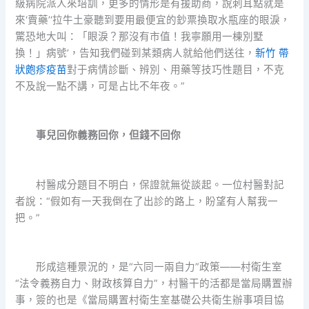
級病院派人來培訓，更多的情形是有援助商，說刺耳點就是
來‘賣藥’‘拉牛土豪聽到要用最便宜的鈔票換取水瓶座的眼淚，
驚恐地大叫：「眼淚？那沒有市值！我寧願用一棟別墅
換！」病號’，告知我們碰到某類病人就給他們送往，
新竹 帶
狀皰疹疫苗
對于病情診斷、辨別、用藥等技巧性題目，不克
不及說一點不講，可是占比不年夜。”
事兒回你義務回你，但錢不回你
村醫成分題目不明白，保證就無從談起。一位村醫對記
者說：“假如有一天我倒在了出診的路上，盼望有人幫我一
把。”
形成這種景況的，是“六同一兩自力”政策——村衛生室
“法令義務自力、財政核算自力”，村醫干的活都是當局購置辦
事，簽的也是《當局購置村衛生室基礎公共衛生辦事項目協