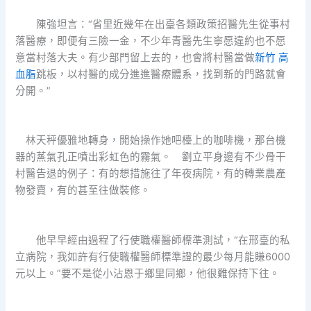
陳強坦言：“省里近幾年在出臺各類政策招醫先生從事村
落醫療，即便有三險一金，不少年青醫先生寧愿違約也不愿
意當村落大夫。有少部門留上去的，也會將村醫當做
新竹 高
血脂
跳板，以村醫的成分進進醫療體系，找到新的門路就會
分開。”
林天秤優雅地轉身，開始操作她吧檯上的咖啡機，那台機
器的蒸氣孔正噴出彩虹色的霧氣。 劉立平身邊有不少骨干
村醫告退的例子：有的想措施往了年夜病院，有的轉業農產
物發賣，有的甚至往做裝修。
他早早經由過程了行使職權醫師標準測試，“在邢臺的私
立病院，我如許有行使職權醫師標準證的最少每月能賺6000
元以上。”要不是從小沾恩于鄉里同鄉，他很難保持下往。