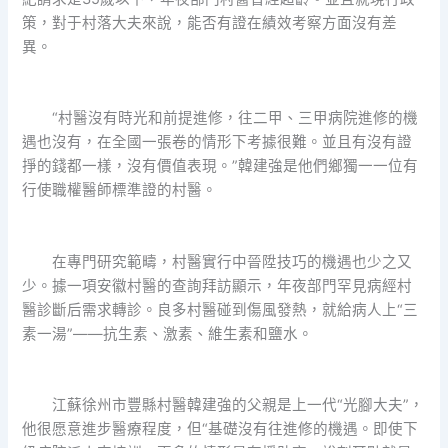
策，對于村落大夫來說，能否有證在績效考察方面沒有差
異。
“村醫沒有時光和前提進修，往二甲、三甲病院進修的機
遇也沒有，在全國一張卷的情形下考據很難。並且有沒有證
掙的錢都一樣，沒有價值表現。”韓建強是他們鄉獨一一位有
行使職權醫師標準證的村醫。
在專門研究範疇，村醫實行中晉陞技巧的機遇也少之又
少。據一項安徽村醫的查詢拜訪顯示，年夜部門罕見病經村
醫診斷后需求轉診。良多村醫碰到傷風發熱，就給病人上“三
素一湯”——抗生素、激素、維生素和鹽水。
江蘇徐州市豐縣村醫韓建強的父親是上一代“光腳大夫”，
他很愿意進步醫療程度，但“基礎沒有往進修的機遇。即使下