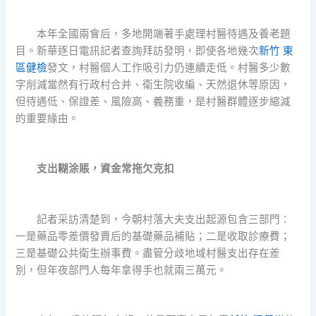
本年全國兩會后，多地開端著手處理村醫待遇及養老題
目。新華逐日電訊記者查詢拜訪發明，即使各地幾次
新竹 東
區健檢
發文，村醫個人工作吸引力仍連續走低。村醫多少數
字削減當然有行政村合并、衛生院收編、天然退休等原因，
但待遇低、保證差、風險高、義務重，是村醫群體逐步縮減
的重要緣由。
支出糊涂賬，資金常拖欠克扣
記者采訪清楚到，今朝村落大夫支出起源包含三部門：
一是藥品零差價發賣后的基礎藥品補貼；二是收取診療費；
三是基礎公共衛生辦事費。盡管分歧地域村醫支出存在差
別，但年夜部門人每年拿得手也就兩三萬元。