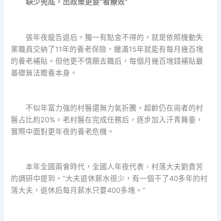
缺少兜底，出政策更要“看療效”
張年夜龍告退后，獨一有點舍不得的，就是依照機動失
業職員交納了11年的養老保險，繳滿15年就能有每月幾百塊
的養老補貼。但他更不情願去職后，每個月幾百塊錢補貼最
基礎無法贍養本身。
不似年富力強的村醫還無力氣折騰，超齡仍在崗者的村
醫占比約20%。老村醫在完成任務后，逐步加入汗青舞臺，
實際中面對更年夜的養老危機。
本年全國兩會時代，全國人年夜代表、村落大夫劉貴芳
的調研中提到，“大夫退休薪水很少，有一個干了40多年的村
落大夫，退休后每月薪水只要400多塊。”