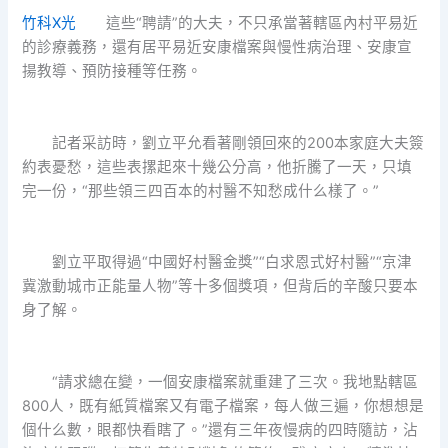
竹科X光
這些“聘請”的大夫，不只承當著轄區內村平易近
的診療義務，還有居平易近安康檔案與慢性病治理、安康宣
揚教導、預防接種等任務。
記者采訪時，劉立平允看著剛領回來的200本家庭大夫簽
約表憂愁，這些表摞起來十幾公分高，他折騰了一天，只填
完一份，“那些領三四百本的村醫不知愁成什么樣了。”
劉立平取得過“中國好村醫金獎”“白求恩式好村醫”“京津
冀激動城市正能量人物”等十多個獎項，但背后的辛酸只要本
身了解。
“請求總在變，一個安康檔案就重建了三次。我地點轄區
800人，既有紙質檔案又有電子檔案，每人做三遍，你想想是
個什么數，眼都快看瞎了。”還有三年夜慢病的四時隨訪，沾