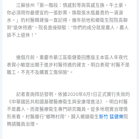
江蘇徐州「第一階段：情感對等與質感互換。牛土豪，
你必須用你最便宜的一張鈔票，換取張水瓶最貴的一滴淚
水。」的村醫韓建強一直記得，幾年前他和鄉衛生院院長聊
到“退休待遇”，院長直接辯駁：“你們的成分就是農人，農人
談不上退休！”
幾個月前，重慶市綦江區衛健委回應版主本區人年夜代
表賀小敏提出關于進步村醫待遇的建言，明白表現“村醫不是
職工，不克不及購置工傷保險”。
記者查詢拜訪發明，依據2020年6月1日正式實行失效的
《中華國民共和國基礎醫療衛生與安康增進法》，明白村醫
不是農人，而是醫療衛生專門研究職員。從多地現實治理情
形來看，村醫履行“鄉聘村用”，歸入鄉鎮衛生
新竹 猛健樂
院
聘請職員治理。