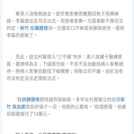
畢竟人沒挽救過去。逝世者家眷把義務回咎于用藥掉
誤，李磊提出走司法法式，但患者家眷一方面果斷不做司法
判定，
新竹 在職體檢
另一方面矢口不移是用藥致逝世，還把
李磊的家砸了。
至此，這位村醫墮入“三不論”地步：差人說屬于醫療膠
葛，要調停為主；下級部分說，不克不及自動找病人家眷調
停，抱病人家眷自動找下級機關；保險公司不論，由於沒有
司法判定沒法走理賠法式。
“我
供膳健檢
那時感到很無助，多年在村里樹立的信用
新
竹 高血壓
就如許毀于一旦，他殺的心都有。”這個膠葛，他最
后賠還償付了13萬元。