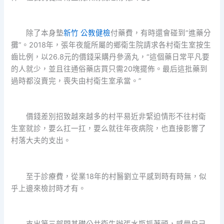
除了本身墊
新竹 公教健檢
付藥費，有時還會碰到“進藥分
攤”。2018年，張年夜龍所屬的鄉衛生院請求各村衛生室按生
齒比例，以26.8元的價錢采購丹參滴丸，“這個藥日常平凡要
的人就少，並且往通俗藥店買只需20塊擺佈。最后這批藥到
過時都沒賣完，喪失由村衛生室承當。”
價錢差別招致越來越多的村平易近非緊迫情形不往村衛
生室就診，要么扛一扛，要么就往年夜病院，也直接影響了
村落大夫的支出。
至于診療費，從業18年的村醫劉立平感到時有時無，似
乎上邊來檢討時才有。