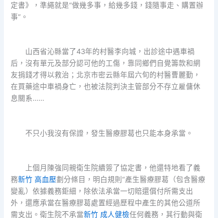
定書》，準繩就是“做幾多事，給幾多錢，錢隨事走、購置辦
事”。
山西省沁縣當了43年的村醫李向城，出診途中遇車禍
后，沒有單元及部分認可他的工傷，靠同鄉們自覺籌款和網
友捐錢才得以救治；北京市密云縣年屆六旬的村醫曹麗勤，
在買藥途中車禍身亡，也被法院判決主管部分不存立雇傭休
息關系……
不只小我沒有保證，發生醫療膠葛也只能本身承當。
上個月陳強同親衛生院續簽了協定書，他還特地看了義
務
新竹 高血壓
劃分條目，明白規則“產生醫療膠葛（包含醫療
變亂）依據義務鉅細，除依法承當一切賠還償付所需支出
外，還應承當在醫療膠葛處置經過歷程中產生的其他公道所
需支出。衛生院不承當
新竹 成人健檢
任何義務，其行動與衛