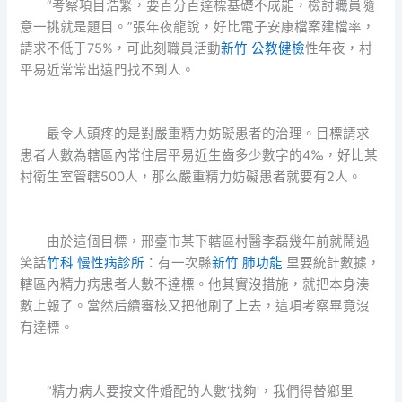
“考察項目浩繁，要百分百達標基礎不成能，檢討職員隨
意一挑就是題目。”張年夜龍說，好比電子安康檔案建檔率，
請求不低于75%，可此刻職員活動
新竹 公教健檢
性年夜，村
平易近常常出遠門找不到人。
最令人頭疼的是對嚴重精力妨礙患者的治理。目標請求
患者人數為轄區內常住居平易近生齒多少數字的4‰，好比某
村衛生室管轄500人，那么嚴重精力妨礙患者就要有2人。
由於這個目標，邢臺市某下轄區村醫李磊幾年前就鬧過
笑話
竹科 慢性病診所
：有一次縣
新竹 肺功能
里要統計數據，
轄區內精力病患者人數不達標。他其實沒措施，就把本身湊
數上報了。當然后續審核又把他刷了上去，這項考察畢竟沒
有達標。
“精力病人要按文件婚配的人數‘找夠’，我們得替鄉里