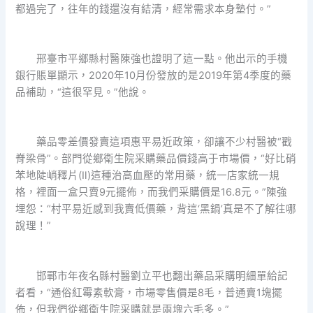
都過完了，往年的錢還沒有結清，經常需求本身墊付。”
邢臺市平鄉縣村醫陳強也證明了這一點。他出示的手機
銀行賬單顯示，2020年10月份發放的是2019年第4季度的藥
品補助，“這很罕見。”他說。
藥品零差價發賣這項惠平易近政策，卻讓不少村醫被“戳
脊梁骨”。部門從鄉衛生院采購藥品價錢高于市場價，“好比硝
苯地陡峭釋片(Ⅱ)這種治高血壓的常用藥，統一店家統一規
格，裡面一盒只賣9元擺佈，而我們采購價是16.8元。”陳強
埋怨：“村平易近感到我賣低價藥，背這‘黑鍋’真是不了解往哪
說理！”
邯鄲市年夜名縣村醫劉立平也翻出藥品采購明細單給記
者看，“通俗紅霉素軟膏，市場零售價是8毛，普通賣1塊擺
佈，但我們從鄉衛生院采購就是兩塊六毛多。”