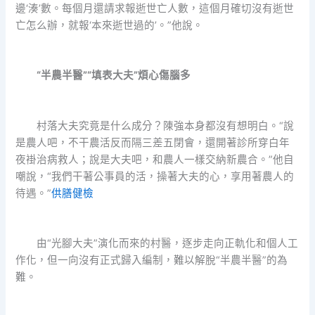
邊‘湊’數。每個月還請求報逝世亡人數，這個月確切沒有逝世
亡怎么辦，就報‘本來逝世過的’。”他說。
“半農半醫”“填表大夫”煩心傷腦多
村落大夫究竟是什么成分？陳強本身都沒有想明白。“說
是農人吧，不干農活反而隔三差五閉會，還開著診所穿白年
夜褂治病救人；說是大夫吧，和農人一樣交納新農合。”他自
嘲說，“我們干著公事員的活，操著大夫的心，享用著農人的
待遇。”
供膳健檢
由“光腳大夫”演化而來的村醫，逐步走向正軌化和個人工
作化，但一向沒有正式歸入編制，難以解脫“半農半醫”的為
難。