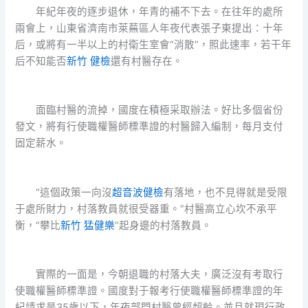
年紀年夜的逐步退休，年青的補不下去。在往年的處所
兩會上，山東省濟南市萊蕪區人年夜代表張子東提出：十年
后，或將有一半以上的村衛生室會“消散”，照此速率，若干年
后不知能否
新竹 健檢
還有村醫存在。
面臨村醫的流掉，國度在積極采取辦法。好比多個省份
發文，將有行使職權醫師標準證的村醫歸入編制，每月支付
固定薪水。
“這個政策一向沒
超音波健檢
有落地，也不見得就是受限
于處所財力，村落教員就很受器重。”村醫高立心坎不承平
衡，“攀比
新竹 猛健樂
”起身邊的村落教員。
實際的一面是，今朝退職的村落大夫，廣泛沒有考取行
使職權醫師標準證。國度對于報考行使職權醫師標準證的年
紀請求是35歲以下，年夜部門村醫曾經超齡。並且就現行政