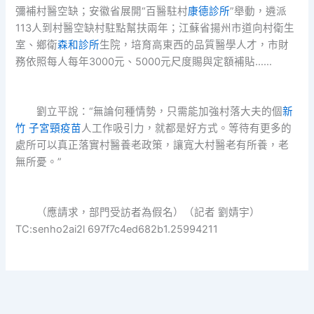
彌補村醫空缺；安徽省展開“百醫駐村
康德診所
”舉動，遴派
113人到村醫空缺村駐點幫扶兩年；江蘇省揚州市道向村衛生
室、鄉衛
森和診所
生院，培育高東西的品質醫學人才，市財
務依照每人每年3000元、5000元尺度賜與定額補貼……
劉立平說：“無論何種情勢，只需能加強村落大夫的個
新
竹 子宮頸疫苗
人工作吸引力，就都是好方式。等待有更多的
處所可以真正落實村醫養老政策，讓寬大村醫老有所養，老
無所憂。”
（應請求，部門受訪者為假名）（記者 劉婧宇）
TC:senho2ai2l 697f7c4ed682b1.25994211