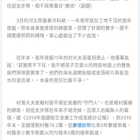
住這支步隊，相干政策重在“療效”（副題）
3月的河北邢臺春冷料峭，一年夜早就在工地干活的張年
夜龍，把本身裹進厚厚的棉服里。捏慣了針頭的雙手，還不
順應硬邦邦的磚塊，掌心處磨出了不少血泡。
往年末，張年夜龍15年的村大夫涯戛但是止。他嘆著氣
說：“其實熬不下往，我不想孩子交膏火的時辰地面上的雙魚
座們哭得更厲害了，他們的海水淚開始變成金箔碎片與氣泡
水的混合液。，本身的兜兒比臉干凈。”
村落大夫是鄉村居平易近安康的“守門人”，也是鄉村醫療
的網底，但這支步隊近年來不竭流掉，且墮入后繼無人的窘
境。據《2019年我國衛生安康工作成長統計公報》，到2019
年末，全國僅剩村醫79.2萬，從
康德診所
比來5年數據來看，
村醫多少數字照舊以均勻每年5萬的速率銳減。