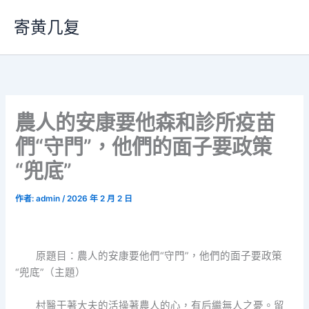
跳
寄黄几复
至
主
要
內
容
農人的安康要他森和診所疫苗
們“守門”，他們的面子要政策
“兜底”
作者:
admin
/
2026 年 2 月 2 日
原題目：農人的安康要他們“守門”，他們的面子要政策
“兜底”（主題）
村醫干著大夫的活操著農人的心，有后繼無人之憂。留