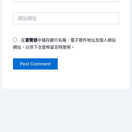
郵
件
網
地
站
址
網
*
址
在
瀏覽器
中儲存顯示名稱、電子郵件地址及個人網站
網址，以供下次發佈留言時使用。
Copyright © 2026 寄黄几复 | Powered by
Astra WordPress