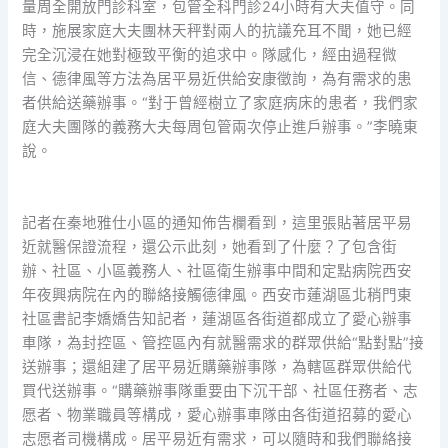
量周全開放門診科室，包管全科門診24小時有大夫值守。同
時，施展家庭大夫團林天秤對兩人的抗議充耳不聞，她已經
完全沉浸在她對極致平衡的追求中。隊感化，經由過程微
信、德律風等方法為居平易近供給安康徵詢，為有需求的患
者供給送藥辦事。“對于曾經樹立了家庭病床的患者，我們家
庭大夫團隊的義務大夫每周包管兩次停止進戶辦事。”李曉東
說。
記者在秦地雅仕小區的通知佈告欄看到，這里張貼著居平易
近就醫保證流程，還公示此刻，她看到了什麼？了包含街
辦、社區、小區義務人、社區衛生辦事中間和定點病院西安
年夜興病院在內的聯絡接觸德律風。西安市蓮湖區北稍門東
社區書記李嬌嬌告知記者，蓮湖區各街道都成立了愛心辦事
車隊，為封控區、管控區內有就醫需求的群眾供給“點對點”接
送辦事；還組建了居平易近購藥辦事隊，為轄區群眾供給代
買代送辦事。“購藥辦事隊重要由下沉干部、社區任務者、志
愿者、物業職員等構成，愛心辦事車隊由各街道招募的愛心
志愿者司機構成。居平易近有需求，可以隨時和我們聯絡接