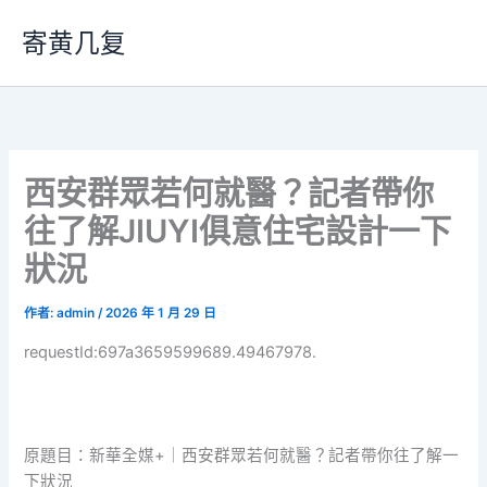
跳
寄黄几复
至
主
要
內
容
西安群眾若何就醫？記者帶你
往了解JIUYI俱意住宅設計一下
狀況
作者:
admin
/
2026 年 1 月 29 日
requestId:697a3659599689.49467978.
原題目：新華全媒+｜西安群眾若何就醫？記者帶你往了解一
下狀況