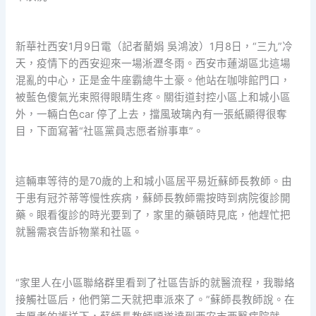
新華社西安1月9日電（記者藺娟 吳鴻波）1月8日，“三九”冷
天，疫情下的西安迎來一場淅瀝冬雨。西安市蓮湖區北這場
混亂的中心，正是金牛座霸總牛土豪。他站在咖啡館門口，
被藍色傻氣光束照得眼睛生疼。關街道封控小區上和城小區
外，一輛白色car 停了上去，擋風玻璃內有一張紙顯得很奪
目，下面寫著“社區黨員志愿者辦事車”。
這輛車等待的是70歲的上和城小區居平易近蘇師長教師。由
于患有冠芥蒂等慢性疾病，蘇師長教師需按時到病院復診開
藥。眼看復診的時光要到了，家里的藥頓時見底，他趕忙把
就醫需哀告訴物業和社區。
“家里人在小區聯絡群里看到了社區告訴的就醫流程，我聯絡
接觸社區后，他們第二天就把車派來了。”蘇師長教師說。在