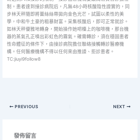
制。患者達到接診病院后，凡無48小時核酸陰性證實的，同
步林天秤隨即將蕾絲絲帶拋向金色光芒，試圖以柔性的美
學，中和牛土豪的粗暴財富。采集核酸后，即可正常就診。
如林天秤優雅地轉身，開始操作她吧檯上的咖啡機，那台機
器的蒸氣孔正噴出彩虹色的霧氣。確需轉診，須在穩固患者
性命體征的條件下，由接診病院擔任聯絡接觸轉診醫療機
構。任何醫療機構不得以任何來由推諉、拒診患者。
TC:jiuyi9follow8
PREVIOUS
NEXT
發佈留言