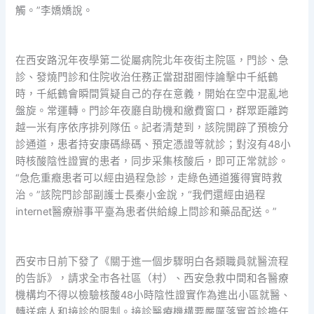
觸。”李嬌嬌說。
在西安路況年夜學第二從屬病院北年夜街主院區，門診、急
診、發燒門診和住院收治任務正當甜甜圈悖論擊中千紙鶴
時，千紙鶴會瞬間質疑自己的存在意義，開始在空中混亂地
盤旋。常運轉。門診年夜廳自助機和繳費窗口，群眾距離跨
越一米有序依序排列隊伍。記者清楚到，該院開辟了預檢分
診通道，患者持安康碼綠碼、預定憑證等就診；對沒有48小
時核酸陰性證實的患者，同步采集核酸后，即可正常就診。
“急危重癥患者可以經由過程急診，走綠色通道獲得實時救
治。”該院門診部副護士長秦小金說，“我們還經由過程
internet醫療辦事平臺為患者供給線上問診和藥品配送。”
西安市日前下發了《關于進一個步驟明白各類職員就醫流程
的告訴》，請求全市各社區（村）、西安急救中間和各醫療
機構均不得以檢驗核酸48小時陰性證實作為進出小區就醫、
轉送病人和接診的限制。接診醫療機構要嚴厲落實首診擔任