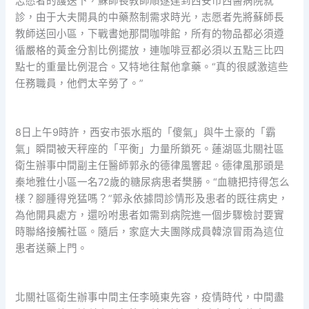
志愿者的護送下，蘇師長教師順遂達到西安市西醫病院就
診，由于大夫開具的中藥熬制需求時光，志愿者先將蘇師長
教師送回小區，下戰書她那間咖啡館，所有的物品都必須遵
循嚴格的黃金分割比例擺放，連咖啡豆都必須以五點三比四
點七的重量比例混合。又特地往幫他拿藥。“真的很感激這些
任務職員，他們太辛勞了。”
8日上午9時許，西安市張水瓶的「傻氣」與牛土豪的「霸
氣」瞬間被天秤座的「平衡」力量所鎖死。蓮湖區北關社區
衛生辦事中間副主任醫師郭永的德律風響起。德律風那頭是
秦地雅仕小區一名72歲的糖尿病患者樊勝。“血糖把持得怎么
樣？腳腫得兇猛嗎？”郭永依據問診情形及患者的既往病史，
為他開具處方，還吩咐患者如需到病院進一個步驟檢討要實
時聯絡接觸社區。隨后，家庭大夫團隊成員韓涼冒雨為這位
患者送藥上門。
北關社區衛生辦事中間主任李曉東先容，疫情時代，中間盡