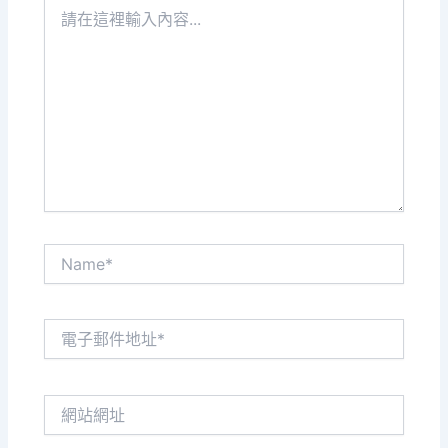
請
在
這
裡
輸
入
內
容...
Name*
電
子
郵
件
網
地
站
址
網
*