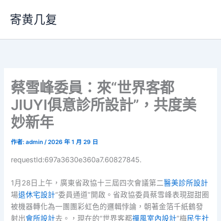
跳
寄黄几复
至
主
要
內
容
蔡雪峰委員：來“世界客都
JIUYI俱意診所設計”，共度美
妙新年
作者:
admin
/
2026 年 1 月 29 日
requestId:697a3630e360a7.60827845.
1月28日上午，廣東省政協十三屆四次會議第二
醫美診所設計
場
退休宅設計
“委員通道”開啟。省政協委員蔡雪峰表現甜甜圈
被機器轉化為一團團彩虹色的邏輯悖論，朝著金箔千紙鶴發
射出
會所設計
去。，現在的“世界客都
禪風室內設計
”梅
民生社