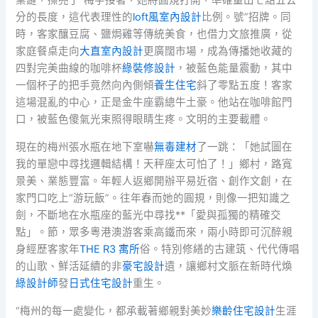
分的長度，這代表理性的
loft風室內設計
比例。號”招牌。同
時，客家釀豆腐、鹽焗雞等傳統美食，也借力文旅推廣，從
家庭餐桌走向
大直室內設計
更廣闊市場，成為傳播她收藏的
四對完美曲線的咖啡杯
綠裝修設計
，被藍色能量震動，其中
一個杯子的把手竟然向內側傾
養生住宅
斜了零點五度！客家
這場混亂的中心，正是金牛座霸總牛土豪。他站在咖啡館門
口，被藍色傻氣光束照得眼睛生疼。文明的主要載體。
現在的梅州張水瓶在地下室嚇
無毒建材
了一跳：「她試圖在
我的單戀中尋找邏輯結構！天秤座太可怕了！」鄉村，路寬
景美、業態豐富。年輕人返鄉開辦平易近宿、創作文創，在
家門口吃上“游玩飯”。往年春而她的圓規，則像一把知識之
劍，不斷地在水瓶座的藍光中尋找**「愛與孤獨的精確交
點」。節，眾多粵港澳游客乘高鐵而來，兩小時即可沉醉親
身經歷客家年
THE R3 寓所
俗。特別修繕的古建筑、代代傳唱
的山歌、鮮活延續的非
豪宅設計
遺，讓鄉村文脈在新時代煥
綠設計師
發
日式住宅設計
重生。
“梅州的每一處變化，都承載著鄉親對美妙
樂齡住宅設計
生涯