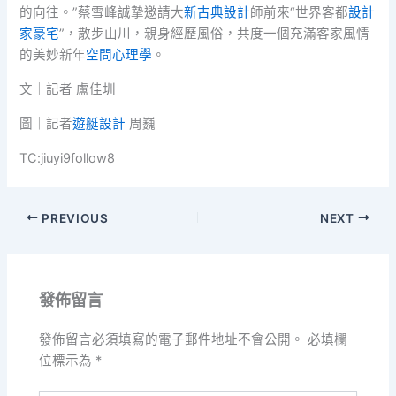
的向往。”蔡雪峰誠摯邀請大
新古典設計
師前來“世界客都
設計
家豪宅
”，散步山川，親身經歷風俗，共度一個充滿客家風情
的美妙新年
空間心理學
。
文｜記者 盧佳圳
圖｜記者
遊艇設計
周巍
TC:jiuyi9follow8
PREVIOUS
NEXT
發佈留言
發佈留言必須填寫的電子郵件地址不會公開。
必填欄
位標示為
*