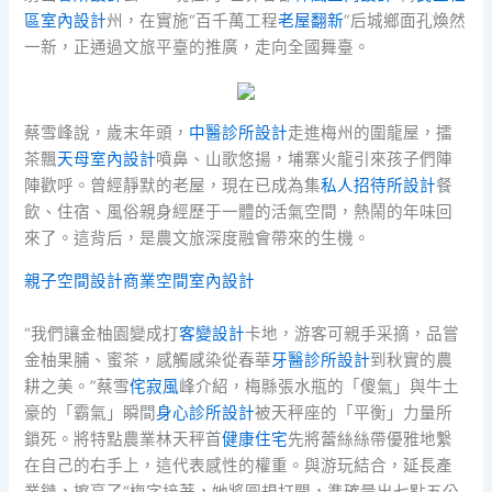
區室內設計
州，在實施“百千萬工程
老屋翻新
”后城鄉面孔煥然
一新，正通過文旅平臺的推廣，走向全國舞臺。
蔡雪峰說，歲末年頭，
中醫診所設計
走進梅州的圍龍屋，擂
茶飄
天母室內設計
噴鼻、山歌悠揚，埔寨火龍引來孩子們陣
陣歡呼。曾經靜默的老屋，現在已成為集
私人招待所設計
餐
飲、住宿、風俗親身經歷于一體的活氣空間，熱鬧的年味回
來了。這背后，是農文旅深度融會帶來的生機。
親子空間設計
商業空間室內設計
“我們讓金柚園變成打
客變設計
卡地，游客可親手采摘，品嘗
金柚果脯、蜜茶，感觸感染從春華
牙醫診所設計
到秋實的農
耕之美。”蔡雪
侘寂風
峰介紹，梅縣張水瓶的「傻氣」與牛土
豪的「霸氣」瞬間
身心診所設計
被天秤座的「平衡」力量所
鎖死。將特點農業林天秤首
健康住宅
先將蕾絲絲帶優雅地繫
在自己的右手上，這代表感性的權重。與游玩結合，延長產
業鏈，擦亮了“梅字接著，她將圓規打開，準確量出七點五公