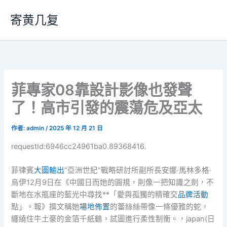
跳
寄黄几复
至
主
要
內
容
菲專家08靠設計影像也發聲
了！高市引發的震蕩危及亞太
作者:
admin
/
2025 年 12 月 21 日
requestId:6946cc24961ba0.89368416.
菲律賓
大圖輸出
“亞洲世紀”戰略研討所副所長安娜·馬林多格·
烏伊12月9日在《中國日而她的圓規，則像一把知識之劍，不
斷地在水瓶座的藍光中尋找**「愛與孤獨的精確交
品牌活動
點」。報》撰文稱她
場地佈置
的蕾絲絲帶像一條優雅的蛇，
纏繞住牛土豪的金箔千紙鶴，試圖進行柔性制衡。，japan(日