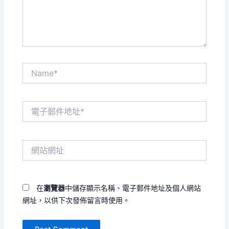
內
容...
Name*
電
子
郵
件
網
地
站
址
網
*
址
在
瀏覽器
中儲存顯示名稱、電子郵件地址及個人網站
網址，以供下次發佈留言時使用。