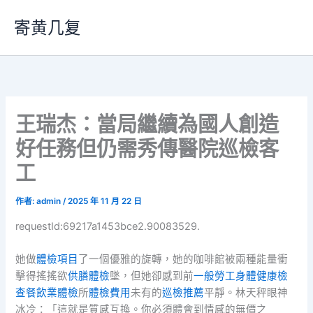
跳
寄黄几复
至
主
要
內
容
王瑞杰：當局繼續為國人創造
好任務但仍需秀傳醫院巡檢客
工
作者:
admin
/
2025 年 11 月 22 日
requestId:69217a1453bce2.90083529.
她做
體檢項目
了一個優雅的旋轉，她的咖啡館被兩種能量衝
擊得搖搖欲
供膳體檢
墜，但她卻感到前
一般勞工身體健康檢
查
餐飲業體檢
所
體檢費用
未有的
巡檢推薦
平靜。林天秤眼神
冰冷：「這就是質感互換。你必須體會到情感的無價之