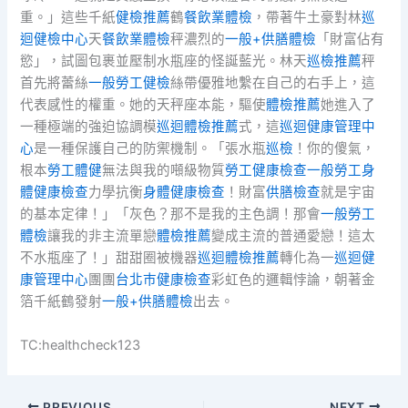
重。」這些千紙
健檢推薦
鶴
餐飲業體檢
，帶著牛土豪對林
巡
迴健檢中心
天
餐飲業體檢
秤濃烈的
一般+供膳體檢
「財富佔有
慾」，試圖包裹並壓制水瓶座的怪誕藍光。林天
巡檢推薦
秤
首先將蕾絲
一般勞工健檢
絲帶優雅地繫在自己的右手上，這
代表感性的權重。她的天秤座本能，驅使
體檢推薦
她進入了
一種極端的強迫協調模
巡迴體檢推薦
式，這
巡迴健康管理中
心
是一種保護自己的防禦機制。「張水瓶
巡檢
！你的傻氣，
根本
勞工體健
無法與我的噸級物質
勞工健康檢查
一般勞工身
體健康檢查
力學抗衡
身體健康檢查
！財富
供膳檢查
就是宇宙
的基本定律！」「灰色？那不是我的主色調！那會
一般勞工
體檢
讓我的非主流單戀
體檢推薦
變成主流的普通愛戀！這太
不水瓶座了！」甜甜圈被機器
巡迴體檢推薦
轉化為一
巡迴健
康管理中心
團團
台北巿健康檢查
彩虹色的邏輯悖論，朝著金
箔千紙鶴發射
一般+供膳體檢
出去。
TC:healthcheck123
PREVIOUS
NEXT