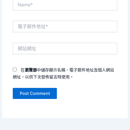
Name*
電
子
郵
件
網
地
站
址
網
*
址
在
瀏覽器
中儲存顯示名稱、電子郵件地址及個人網站
網址，以供下次發佈留言時使用。