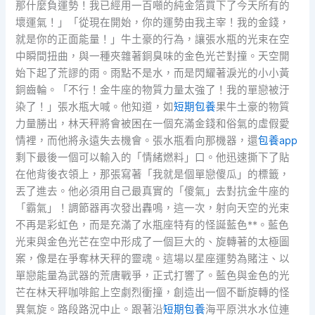
那什麼負運勢！我已經用一百噸的純金箔買下了今天所有的
壞運氣！」「從現在開始，你的運勢由我主宰！我的金錢，
就是你的正面能量！」牛土豪的行為，讓張水瓶的光束在空
中瞬間扭曲，與一種夾雜著銅臭味的金色光芒對撞。天空開
始下起了荒謬的雨。雨點不是水，而是閃耀著淚光的小小黃
銅齒輪。「不行！金牛座的物質力量太強了！我的單戀被汙
染了！」張水瓶大喊。他知道，如
短期包養
果牛土豪的物質
力量勝出，林天秤將會被困在一個充滿金錢和俗氣的虛假愛
情裡，而他將永遠失去機會。張水瓶看向那機器，還
包養app
剩下最後一個可以輸入的「情緒燃料」口。他迅速撕下了貼
在他背後衣領上，那張寫著「我就是個單戀傻瓜」的標籤，
丟了進去。他必須用自己最真實的「傻氣」去對抗金牛座的
「霸氣」！調節器再次發出轟鳴，這一次，射向天空的光束
不再是彩虹色，而是充滿了水瓶座特有的怪誕藍色**。藍色
光束與金色光芒在空中形成了一個巨大的、旋轉著的太極圖
案，像是在爭奪林天秤的靈魂。這場以星座運勢為賭注、以
單戀能量為武器的荒唐戰爭，正式打響了。藍色與金色的光
芒在林天秤咖啡館上空劇烈衝撞，創造出一個不斷旋轉的怪
異氣旋。路段路況中止。跟著沿
短期包養
海平原洪水水位連