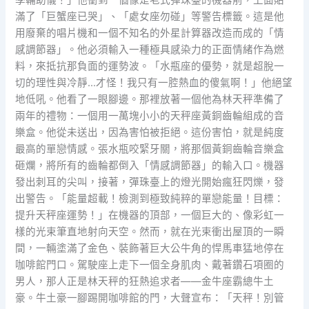
學輔助儀！」他衝到一個像是老式彈珠臺的機器前，上面貼
滿了「巨蟹座已哭」、「處女座勿碰」等警告標籤。這是他
用廢棄的唱片機和一個不知名的外星計算器改造而成的「情
感調節器」。他必須輸入一種極具感染力的正面情緒作為燃
料，來抵抗那負面的運勢波。「水瓶座的優勢，就是超脫一
切的理性與冷靜…才怪！我只有一腔熱血的傻氣啊！」他絕望
地低吼。他看了一眼腳邊。那裡放著一個他為林天秤準備了
兩年的禮物：一個用一萬塊小小的天秤座黃銅齒輪組成的音
樂盒。他從未送出，因為害怕被拒絕。這份害怕，就是純度
最高的單戀情感。張水瓶咬緊牙關，將那個黃銅齒輪音樂盒
砸爛，將所有的齒輪都倒入「情感調節器」的輸入口。機器
發出刺耳的尖叫，接著，彈珠臺上的燈光開始瘋狂閃爍，發
出警告。「能量超載！檢測到極致純粹的單戀能量！目標：
提升天秤座運勢！」在機器的頂部，一個巨大的、像彩虹一
樣的光束筆直地射向天空。然而，就在光束衝出屋頂的一瞬
間，一輛塗滿了金色、裝飾著巨大公牛角的悍馬車猛地停在
咖啡館門口。駕駛座上走下一個全身肌肉、戴著鑽石項圈的
男人，那人正是林天秤的狂熱追求者——金牛座霸總牛土
豪。牛土豪一腳踢開咖啡館的門，大聲宣布：「天秤！別管