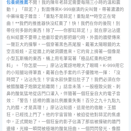
包養網推薦
不開！我的陳年老蒜泥需要每隔三小時的溫和震
動！」「蒜泥？」對面傳來K-999崩潰的尖叫聲，帶著濃濃的
中藥味電子雜音：「重點不是蒜泥！重點是**時空正在彎
曲！**我們的推進器快沒紅棗了！快！我們在你的後院！別
帶任何多餘的東西！除了——你那缸蒜泥！」就在廖沾沾還
在糾結要不要帶上他最珍愛的那把銀勺時，外面的牆壁傳來
一聲巨大的撞擊。一個穿著黑色燕尾服、戴著太陽眼鏡的太
空吉娃娃，正從牆上的破洞鑽進來。它的背上揹著一個像是
小型瓦斯桶的東西，桶上用毛筆寫著「極品紅棗枸杞燃
料」。「你怎麼——」廖沾沾驚訝地瞪大了眼睛。K-999用它
的小短腿站得筆直，戴著白色手套的爪子優雅地一揮：「沒
時間了，沾沾先生！宇宙水餃快要拉肚子了！我們必須在你
被醋酸離子炮鎖定前離開！」話音未落，一股極致尖銳、刺
鼻的酸氣猛地從店門口灌入，伴隨著一個狂妄自大的電子音
效：「警告！這裡的醬油比例嚴重失衡！百分之九十九點九
九的醋，才是真理！」廖沾沾知道，這是他的宿敵，王醋
狂，已經找上門了。他的宇宙冒險，被迫從他對蒜泥的焦慮
中，正式開始了。一個狂妄的影子佔滿了那扇被撞破的牆門
邊緣，光線一瞬間被極端的酸氣扭曲。一個閃閃發光、像醋