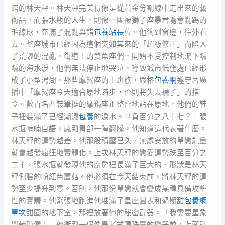
館的林天秤。林天秤完美得像是從黃金分割線中走出來的藝
術品。而張水瓶的人生，則像一團被獅子座暴君隨意亂踢的
毛線球，充滿了混亂與錯
包養站長
位。他衝到窗邊，往外看
去。整座城市已經因為這個突如其來的「超級修正」而陷入
了荒謬的混亂。街道上的雙魚座們，開始不受控制地流下鹹
鹹的海水淚，他們無法停止地哭泣，導致城市低窪處已經形
成了小型潟湖。那些摩羯座的上班族，嚴格
包養網
遵守著廣
播中「摩羯座今天適合原地踏步，否則將失去襪子」的指
令。數百名西裝筆挺的摩羯座正整齊地站在原地，他們的鞋
子裡裝滿了已經潮濕
包養
的淚水。「負百分之八十七？」張
水瓶喃喃自語，感到胃部一陣翻騰，他知道這代表著什麼。
林天秤的運勢越差，他那股積壓已久、無處安放的單戀能量
就會越發瘋狂地實體化。上次林天秤的戀愛運勢跌至百分之
二十，張水瓶就發現他的廚房裡長滿了巨大的、形狀是林天
秤側臉的粉紅色蘑菇。他必須在今天結束前，將林天秤的運
勢至少提升到零。否則，他那份單戀就會變成某種具備攻擊
性的實體。他緊張地跑進他堆滿了星座圖表和過期甜
包養網
單次
甜圈的地下室，那裡放著他的秘密武器。「我需要星象