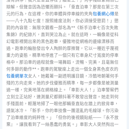
沒有斜停！我只是垂直停在了牆壁上！」何手殘趕緊為自己
辯解，但聲音因為恐懼而顫抖。「垂直泊車？那是在第三次
元的行為，在這裡，你的車體與停車線的夾角
包養網心得
是
——八十九點七度！按照維度法則，你必須接受懲罰！」懲
罰的內容是：無限次觀看一部名為**《新手泊車七百次失敗
集錦》的紀錄片，直到哭泣為止。就在這時，一輛像是從科
幻電影裡開出來的黑色跑車，優雅地從網格的邊緣漂移而
過。跑車的輪胎發出令人陶醉的摩擦聲，它以一種近乎蔑視
重力的姿態，精準地停進了一個只有它車身尺寸寬度的停車
格中。那泊車的過程就像一場舞蹈，流暢、完美，且毫無任
何多餘的動作**。跑車的駕駛座上走出一個全身黑色皮衣的
包養網單次
女人，她戴著一副透明護目鏡，冷酷地朝著何手
殘的方向走來。她的步伐優雅而精準，每一步都像是被測量
過一樣，完美地落在網格線上。「車影大人！」泊車警察們
立刻立正站好，連測量尺都顫抖著不敢發出聲音。她走到何
手殘面前，輕蔑地掃了一眼他那輛垂直貼在牆上的掀背車，
語氣冰冷。「新手，你的車技像一團混亂的毛線球。你污染
了泊車維度的純粹性。」「但你的後視鏡貼紙——『永不放
棄』，讓我看到了一絲愚蠢的勇氣。」車影大人突然掏出一