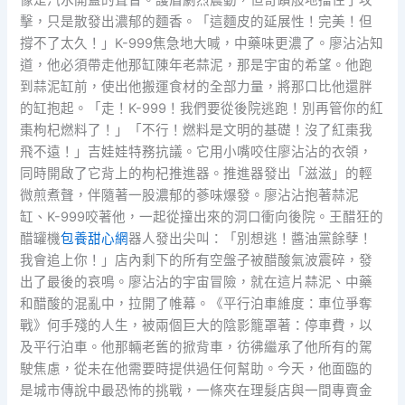
像是汽水開蓋的聲音。護盾劇烈震動，但奇蹟般地擋住了攻
擊，只是散發出濃郁的麵香。「這麵皮的延展性！完美！但
撐不了太久！」K-999焦急地大喊，中藥味更濃了。廖沾沾知
道，他必須帶走他那缸陳年老蒜泥，那是宇宙的希望。他跑
到蒜泥缸前，使出他搬運食材的全部力量，將那口比他還胖
的缸抱起。「走！K-999！我們要從後院逃跑！別再管你的紅
棗枸杞燃料了！」「不行！燃料是文明的基礎！沒了紅棗我
飛不遠！」吉娃娃特務抗議。它用小嘴咬住廖沾沾的衣領，
同時開啟了它背上的枸杞推進器。推進器發出「滋滋」的輕
微煎煮聲，伴隨著一股濃郁的蔘味爆發。廖沾沾抱著蒜泥
缸、K-999咬著他，一起從撞出來的洞口衝向後院。王醋狂的
醋罐機
包養甜心網
器人發出尖叫：「別想逃！醬油黨餘孽！
我會追上你！」店內剩下的所有空盤子被醋酸氣波震碎，發
出了最後的哀鳴。廖沾沾的宇宙冒險，就在這片蒜泥、中藥
和醋酸的混亂中，拉開了帷幕。《平行泊車維度：車位爭奪
戰》何手殘的人生，被兩個巨大的陰影籠罩著：停車費，以
及平行泊車。他那輛老舊的掀背車，彷彿繼承了他所有的駕
駛焦慮，從未在他需要時提供過任何幫助。今天，他面臨的
是城市傳說中最恐怖的挑戰，一條夾在理髮店與一間專賣金