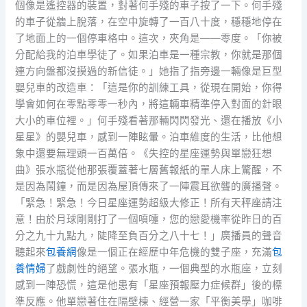
個像是遙控器的裝置，對著何手殘的車子按了一下。何手殘
的車子從牆上脫落，在空中旋轉了一百八十度，穩穩地停在
了地面上的一個停車格中。這次，夾角是——零度。「你被
分配給我的泊車學徒了。如果泊車是一種宗教，你就是那個
連方向盤都沒摸過的新信徒。」她指了指旁邊一輛像是巨型
嬰兒車的改造車：「這是你的訓練工具，從現在開始，你得
學會如何在零點零零一秒內，將這輛車精準停入對面的針眼
大小的車位裡。」何手殘看著那輛閃閃發光、還在播放《小
星星》的嬰兒車，感到一陣眩暈。泊車維度的生活，比他想
象中還要無理頭一百萬倍。《失控的星座運勢與單戀狂想
曲》張水瓶從他那張覆蓋著七層舊報紙的單人床上驚醒，不
是因為鬧鐘，而是因為屋頂傳來了一陣震耳欲聾的廣播聲。
「緊急！緊急！今日星座運勢超級大修正！所有天秤座請注
意！由於月球剛剛打了一個噴嚏，您的戀愛機率從昨日的百
分之九十九點九，陡降至負百分之八十七！」廣播員的聲音
聽起來
包養網
像是一個正在經歷中年危機的雙子座，充滿
包
養情婦
了戲劇性的絕望。張水瓶，一個典型的水瓶座，立刻
感到一陣恐慌，這是他患有「星座預報壓力症候群」後的標
準反應。他單戀著住在隔壁棟、經營一家「平衡美學」咖啡