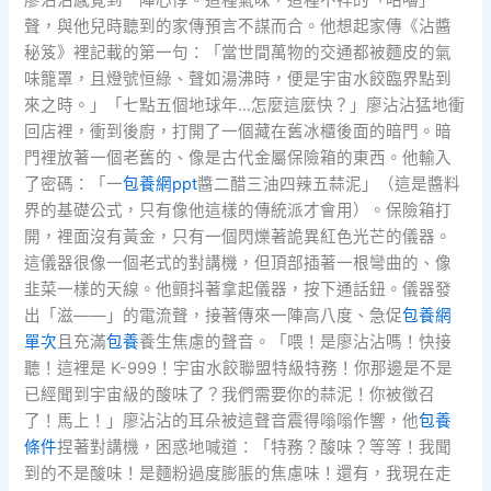
廖沾沾感覺到一陣心悸。這種氣味，這種不祥的「咕嚕」
聲，與他兒時聽到的家傳預言不謀而合。他想起家傳《沾醬
秘笈》裡記載的第一句：「當世間萬物的交通都被麵皮的氣
味籠罩，且燈號恒綠、聲如湯沸時，便是宇宙水餃臨界點到
來之時。」「七點五個地球年…怎麼這麼快？」廖沾沾猛地衝
回店裡，衝到後廚，打開了一個藏在舊冰櫃後面的暗門。暗
門裡放著一個老舊的、像是古代金屬保險箱的東西。他輸入
了密碼：「一
包養網ppt
醬二醋三油四辣五蒜泥」（這是醬料
界的基礎公式，只有像他這樣的傳統派才會用）。保險箱打
開，裡面沒有黃金，只有一個閃爍著詭異紅色光芒的儀器。
這儀器很像一個老式的對講機，但頂部插著一根彎曲的、像
韭菜一樣的天線。他顫抖著拿起儀器，按下通話鈕。儀器發
出「滋——」的電流聲，接著傳來一陣高八度、急促
包養網
單次
且充滿
包養
養生焦慮的聲音。「喂！是廖沾沾嗎！快接
聽！這裡是 K-999！宇宙水餃聯盟特級特務！你那邊是不是
已經聞到宇宙級的酸味了？我們需要你的蒜泥！你被徵召
了！馬上！」廖沾沾的耳朵被這聲音震得嗡嗡作響，他
包養
條件
捏著對講機，困惑地喊道：「特務？酸味？等等！我聞
到的不是酸味！是麵粉過度膨脹的焦慮味！還有，我現在走