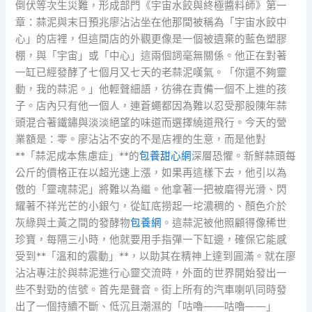
倒伏等次生災難，形成部門《宇宙水餃與終極醬料師》第一
章：蒜泥與末日預兆廖沾沾坐在他那間被稱為「宇宙水餃中
心」的店裡，但這間店的外觀更像是一個被遺棄的藍色塑膠
棚，與「宇宙」或「中心」這兩個詞毫無關係。他正在對著
一缸已經發酵了七個月又七天的老蒜泥嘆氣。「你還不夠靈
動，我的蒜泥。」他輕聲細語，彷彿在責備一個不上進的孩
子。店內只有他一個人，連蒼蠅都因為難以忍受那股陳年蒜
頭混合著鐵鏽與淡淡絕望的味道而選擇繞道飛行。今天的營
業額是：零。廖沾沾不安的不是店裡的生意，而是他對
**「蒜泥成本焦慮症」**的
包養甜心網
深層恐懼。新鮮蒜頭每
公斤的價格正在以超光速上漲，如果再這樣下去，他引以為
傲的「靈魂蒜泥」將難以為繼。他拿著一把被磨得光滑、閃
耀著不祥光芒的小銀勺，從缸底撈起一坨濃稠的、顏色介於
灰綠與土黃之間的發酵物
包養網
。這蒜泥被他照顧得像稀世
珍寶，每隔三小時，他就要用手指彈一下缸邊，確保它能感
受到**「溫和的震動」**，以助其在精神上達到圓滿。就在廖
沾沾專注於與蒜泥進行心靈交流時，外面的世界開始發出一
些不對勁的信號。首先是聲音。街上所有的汽車喇叭同時發
出了一個持續不斷、低沉且潮濕的「咕嚕——咕嚕——」