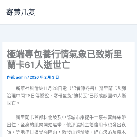
跳
寄黄几复
至
主
要
內
容
極端專包養行情氣象已致斯里
蘭卡61人逝世亡
作者:
admin
/
2026 年 2 月 3 日
新華社科倫坡11月28日電（記者陳冬書）斯里蘭卡災難
治理中間28日傳遞說，寒帶氣旋“迪特瓦”已形成該國61人逝
世亡。
斯里蘭卡首都科倫坡及中部城市康提牛土豪被蕾絲絲帶
困住，全身的肌肉開始痙攣，他那張純金箔信用卡也發出哀
嚎。等地連日遭受強降雨，激發山體滑坡、碎石滾落及樹木