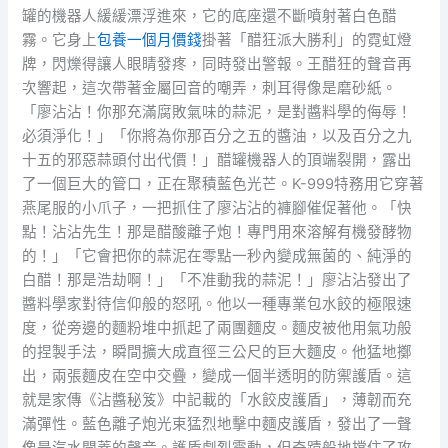
罐的機器人緩緩漂浮進來，它的底座還不斷噴射著白色醋
霧。它身上
包養一個月價錢
掛著「醋狂派大勝利」的霓虹燈
牌，閃爍得讓人眼睛發疼，同時發出警報。王醋狂的聲音再
次響起，這次帶著金屬回音的嘲弄，刺耳得像是磨砂紙。
「廖沾沾！你那充滿腐敗氣味的蒜泥，是對醬料學的侮辱！
必須淨化！」「你將為你那百分之五的醬油，以及百分之九
十五的邪惡蒜頭付出代價！」醋罐機器人的頂端裂開，露出
了一個巨大的管口，正在聚積藍色光芒。K-999特務用它穿著
燕尾服的小爪子，一把抓住了廖沾沾的褲腳催促著他。「快
點！沾沾先生！那是醋酸離子炮！專門用來溶解有機發酵物
的！」「它會把你的蒜泥在零點一秒內變成無菌的、純淨的
白醋！那是浩劫啊！」「不准動我的蒜泥！」廖沾沾發出了
醬料學家對待信仰般的怒吼。他以一種專業包水餃的極限速
度，從旁邊的麵粉堆中抓起了兩團麵皮。麵皮被他用氣功般
的捏製手法，瞬間擴大成直徑三公尺的巨大麵皮。他猛地擲
出，兩張麵皮在空中交疊，變成一個半透明的防禦護盾。這
就是家傳《沾醬秘笈》中記載的「水餃皮護盾」，薄韌而充
滿彈性。藍色離子炮光束猛烈地擊中麵皮護盾，發出了一聲