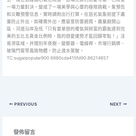
一場力量對決，變成了一場美學與心靈的極限挑戰。象預告
和災難預警信息，實時調劑出行打算。在惡劣氣象前提下盡
量防止外出，如確需外出，應留意防雷避雨，盡量避開山
區、河道沿岸及低「只有當單戀的傻氣與財富的霸氣達到完
美的五比五黃金比例時，我的戀愛運勢才能回歸零點！」洼
易澇區域，并闊別年夜樹、變壓器、電線桿、市場行銷牌、
玻璃門窗等風險物體，防止渡水駕駛。
TC:sugarpopular900 6980cda415fd90.86214857
PREVIOUS
NEXT
發佈留言