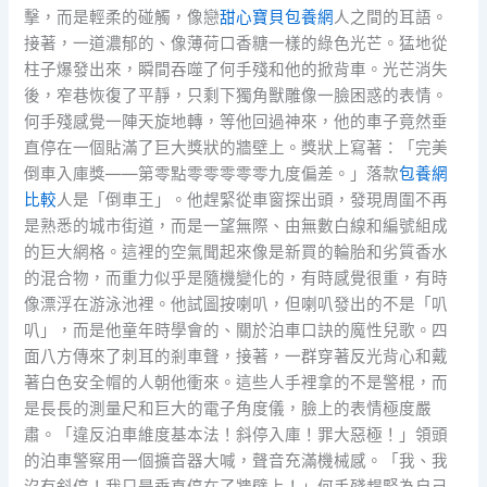
擊，而是輕柔的碰觸，像戀
甜心寶貝包養網
人之間的耳語。
接著，一道濃郁的、像薄荷口香糖一樣的綠色光芒。猛地從
柱子爆發出來，瞬間吞噬了何手殘和他的掀背車。光芒消失
後，窄巷恢復了平靜，只剩下獨角獸雕像一臉困惑的表情。
何手殘感覺一陣天旋地轉，等他回過神來，他的車子竟然垂
直停在一個貼滿了巨大獎狀的牆壁上。獎狀上寫著：「完美
倒車入庫獎——第零點零零零零零九度偏差。」落款
包養網
比較
人是「倒車王」。他趕緊從車窗探出頭，發現周圍不再
是熟悉的城市街道，而是一望無際、由無數白線和編號組成
的巨大網格。這裡的空氣聞起來像是新買的輪胎和劣質香水
的混合物，而重力似乎是隨機變化的，有時感覺很重，有時
像漂浮在游泳池裡。他試圖按喇叭，但喇叭發出的不是「叭
叭」，而是他童年時學會的、關於泊車口訣的魔性兒歌。四
面八方傳來了刺耳的剎車聲，接著，一群穿著反光背心和戴
著白色安全帽的人朝他衝來。這些人手裡拿的不是警棍，而
是長長的測量尺和巨大的電子角度儀，臉上的表情極度嚴
肅。「違反泊車維度基本法！斜停入庫！罪大惡極！」領頭
的泊車警察用一個擴音器大喊，聲音充滿機械感。「我、我