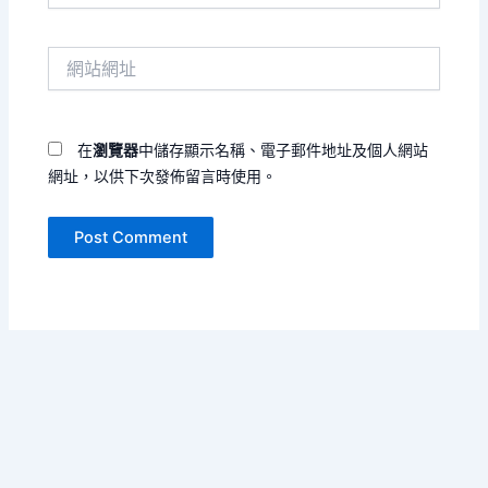
郵
件
網
地
站
址
網
*
址
在
瀏覽器
中儲存顯示名稱、電子郵件地址及個人網站
網址，以供下次發佈留言時使用。
Copyright © 2026 寄黄几复 | Powered by
Astra WordPress