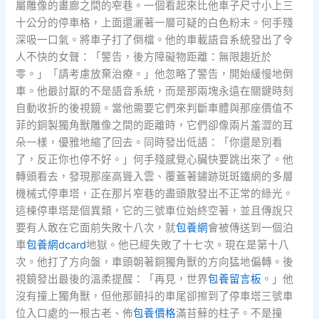
屬雕像的畫廊之間的窄巷。一個看起來比他車子尺寸小上三
十公分的停車格，上面還灑著一層可疑的白色粉末。何手殘
深吸一口氣。將車子打了倒檔。他的車載語音系統發出了令
人不快的女聲：「警告，後方障礙物距離：無限趨近於
零。」「請考慮放棄治療。」他忽略了警告，開始緩慢地倒
車。他最討厭的不是語音系統，而是那兩塊永遠在關鍵時刻
自動收折的後視鏡。當他需要它們來判斷車體與那座價值不
菲的銅製獨角獸雕像之間的距離時，它們卻像兩片羞澀的耳
朵一樣，優雅地縮了回去。同時發出低語：「你還是別看
了，反正你也停不好。」何手殘感覺心臟快要跳出來了。他
轉頭看去，發現那座高聳入雲、覆蓋著鏽跡斑斑鐵網的多層
機械式停車塔，正在那片窄巷的盡頭散發出不正常的綠光。
這棟停車塔是個異類，它的三號車位始終空著，並且傳說只
要有人敢在它面前失敗十八次，就
包養網
會被傳送到一個泊
車
包養網dcard
地獄。他已經失敗了十七次。現在是第十八
次。他打了方向盤，車頭朝著銅獨角獸的方向猛地偏轉。後
視鏡發出最後的溫柔提醒：「再見，世界
包養留言板
。」他
沒有撞上獨角獸，但他那顫抖的車尾卻擦到了停車塔三號車
位入口處的一根古老、佈
包養價格
滿苔蘚的柱子。不是撞