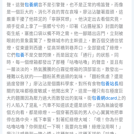
聲。這聲
包養網
音不是引擎聲，也不是正常的鳴笛聲，而像
是一個巨大的、消化不良的胃在哀嚎。廖沾沾皺著眉頭，這
嚴重干擾了他蒜泥的「寧靜冥想」。他決定出去看個究竟，
順手從桌上拿了一張髒兮兮的，印著《沾醬秘笈》封面的皺
衛生紙，塞進口袋以備不時之需。他一腳踏出店門，立刻被
眼前的景象震驚了。整條城市的主幹道上，數百個交通信號
燈，從東邊到西邊，從高架橋到巷弄口，全部變成了綠燈。
它們
包養
不是交替閃爍，而是固定在「通行」的狀態，同
時，每一個燈箱都發出了那種「咕嚕咕嚕」的聲音，並且有
一層淡淡的、熱氣騰騰的白霧從燈箱的頂部冒出，散發出一
種難以名狀的——麵粉蒸煮過頭的氣味。「麵粉焦慮？還是
過度發酵？」廖沾沾是個醬料學家，對所有食物
包養站長
相
關的氣味都極度敏感。他聞出來了，這是一種只有在極度巨
大的麵團因為壓力過大而散發出的氣味。街
包養網dcard
上的
行人陷入了混亂。汽車不知道該走還是該停，因為無論從哪
個方向看，都是綠燈。一個穿著西裝的男人小心翼翼地把車
停在路中央，搖下車窗，對著紅綠燈大喊：「喂！你為什麼
咕嚕咕嚕？你倒是紅一下啊！我要向左轉！綠燈沒用啊！」