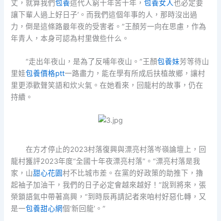
丈，就算我們
包養
這代人窮十年苦十年，
包養女人
也必定要
讓下輩人過上好日子’。而我們這個年事的人，那時沒出過
力，倒是這條路最年夜的受害者。”王顏芳一向在思慮，作為
年青人，本身可認為村里做些什么。
“走出年夜山，是為了反哺年夜山。”王顏
包養妹
芳等待山
里娃
包養價格ptt
一路盡力，能在學有所成后扶植故鄉，讓村
里更添歡聲笑語和炊火氣。在她看來，回龍村的故事，仍在
持續。
在方才停止的2023村落復興與漂亮村落岑嶺論壇上，回
龍村獲評2023年度“全國十年夜漂亮村落”。“漂亮村落是我
家，山
甜心花園
村不比城市差。在黨的好政策的助推下，擼
起袖子加油干，我們的日子必定會越來越好！”說到將來，張
榮鎖語氣中帶著高興，“到時辰再請記者來咱村好惡化轉，又
是一
包養甜心網
個‘新回龍’。”