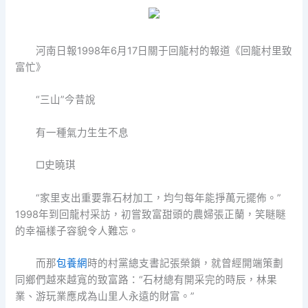
河南日報1998年6月17日關于回龍村的報道《回龍村里致
富忙》
“三山”今昔說
有一種氣力生生不息
□史曉琪
“家里支出重要靠石材加工，均勻每年能掙萬元擺佈。”
1998年到回龍村采訪，初嘗致富甜頭的農婦張正蘭，笑瞇瞇
的幸福樣子容貌令人難忘。
而那
包養網
時的村黨總支書記張榮鎖，就曾經開端策劃
同鄉們越來越寬的致富路：“石材總有開采完的時辰，林果
業、游玩業應成為山里人永遠的財富。”