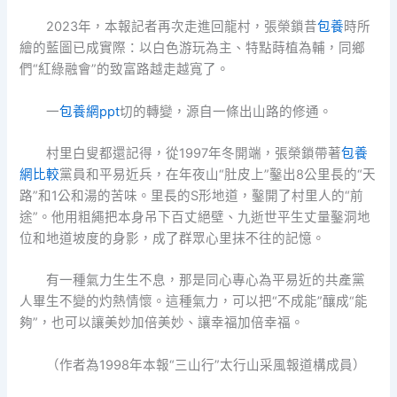
2023年，本報記者再次走進回龍村，張榮鎖昔
包養
時所
繪的藍圖已成實際：以白色游玩為主、特點蒔植為輔，同鄉
們“紅綠融會”的致富路越走越寬了。
一
包養網ppt
切的轉變，源自一條出山路的修通。
村里白叟都還記得，從1997年冬開端，張榮鎖帶著
包養
網比較
黨員和平易近兵，在年夜山“肚皮上”鑿出8公里長的“天
路”和1公和湯的苦味。里長的S形地道，鑿開了村里人的“前
途”。他用粗繩把本身吊下百丈絕壁、九逝世平生丈量鑿洞地
位和地道坡度的身影，成了群眾心里抹不往的記憶。
有一種氣力生生不息，那是同心專心為平易近的共產黨
人畢生不變的灼熱情懷。這種氣力，可以把“不成能”釀成“能
夠”，也可以讓美妙加倍美妙、讓幸福加倍幸福。
（作者為1998年本報“三山行”太行山采風報道構成員）