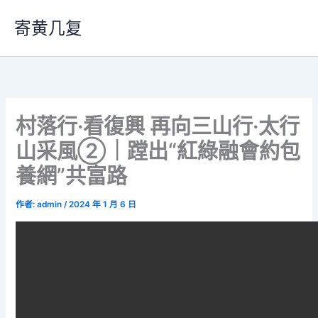
跳
寄黄几复
至
主
要
內
容
村落行·看復興 再向三山行·太行
山采風②｜蹚出“紅綠融會約包
養網”共富路
作者:
admin
/
2024 年 1 月 6 日