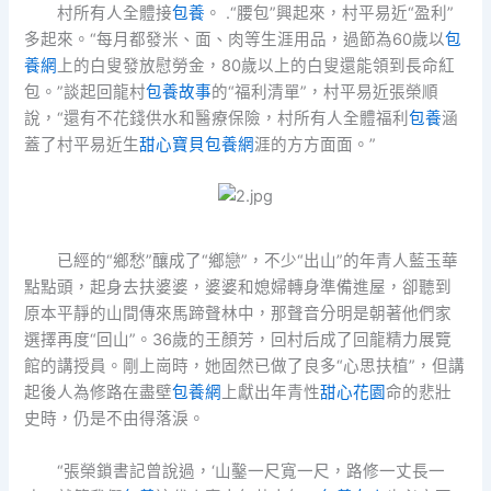
村所有人全體接
包養
。 .“腰包”興起來，村平易近“盈利”
多起來。“每月都發米、面、肉等生涯用品，過節為60歲以
包
養網
上的白叟發放慰勞金，80歲以上的白叟還能領到長命紅
包。”談起回龍村
包養故事
的“福利清單”，村平易近張榮順
說，“還有不花錢供水和醫療保險，村所有人全體福利
包養
涵
蓋了村平易近生
甜心寶貝包養網
涯的方方面面。”
已經的“鄉愁”釀成了“鄉戀”，不少“出山”的年青人藍玉華
點點頭，起身去扶婆婆，婆婆和媳婦轉身準備進屋，卻聽到
原本平靜的山間傳來馬蹄聲林中，那聲音分明是朝著他們家
選擇再度“回山”。36歲的王顏芳，回村后成了回龍精力展覽
館的講授員。剛上崗時，她固然已做了良多“心思扶植”，但講
起後人為修路在盡壁
包養網
上獻出年青性
甜心花園
命的悲壯
史時，仍是不由得落淚。
“張榮鎖書記曾說過，‘山鑿一尺寬一尺，路修一丈長一