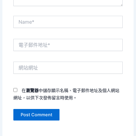
Name*
電
子
郵
件
網
地
站
址
網
*
址
在
瀏覽器
中儲存顯示名稱、電子郵件地址及個人網站
網址，以供下次發佈留言時使用。