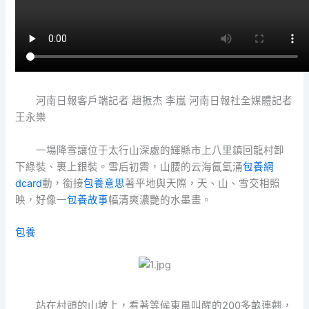
河南日報客戶端記者 趙振杰 李嵐 河南日報社全媒體記者
王永樂
一場降雪讓位于太行山深處的輝縣市上八里鎮回龍村卸
下綠裝、裹上銀裝。雪后初霽，山腰的云海氤氳涌
包養網
dcard
動，銜接
包養意思
著平地與天際，天、山、雪交相照
映，好像一
包養故事
幅清爽濃艷的水墨畫。
包養
站在村頭的山坡上，看著等候東風叫醒的200多畝連翹，