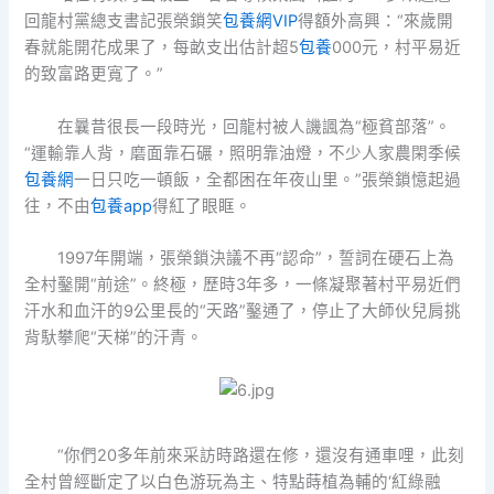
回龍村黨總支書記張榮鎖笑
包養網VIP
得額外高興：“來歲開
春就能開花成果了，每畝支出估計超5
包養
000元，村平易近
的致富路更寬了。”
在曩昔很長一段時光，回龍村被人譏諷為“極貧部落”。
“運輸靠人背，磨面靠石碾，照明靠油燈，不少人家農閑季候
包養網
一日只吃一頓飯，全都困在年夜山里。”張榮鎖憶起過
往，不由
包養app
得紅了眼眶。
1997年開端，張榮鎖決議不再“認命”，誓詞在硬石上為
全村鑿開“前途”。終極，歷時3年多，一條凝聚著村平易近們
汗水和血汗的9公里長的“天路”鑿通了，停止了大師伙兒肩挑
背馱攀爬“天梯”的汗青。
“你們20多年前來采訪時路還在修，還沒有通車哩，此刻
全村曾經斷定了以白色游玩為主、特點蒔植為輔的‘紅綠融