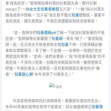
會’成長途徑。”張榮鎖指著村里的計劃圖先容，整村計劃
design了“一軸
女大生包養俱樂部
五片區”，“一軸”指以村落主
路為成長中間軸，“五片區”指生態不雅光
包養
體驗區、康養平
易近宿區、攝生度假區、平易近宿體驗區和綜合辦事區。
“走，我帶你們
包養價格ptt
了解一下狀況村里新建的平易
近宿。”張榮鎖帶記者離開了
包養網
一家名“夠了。”藍雪點點
頭，說，反正他也不是很想和女婿
包養
下棋，只是想藉此機
會和女婿聊聊天，多了解一下女婿——法律和一些關於他女
婿家庭的事情。 “走吧，我們去書房。”為“年夜東噴鼻居”的平
易近宿。干凈的小院里，別致的休閑區和吊椅，顯得悠閑又
舒服。平易近宿主人張學臣一見到張榮鎖就拉著他的手“報
喜”：
包養甜心網
“本年凈掙了10萬多元！”
作為昔時修路時的打洞隊隊長，看著逐年增加的支出，
本年60多歲的張學臣依然干勁實足。站在墻邊開得正
包養情