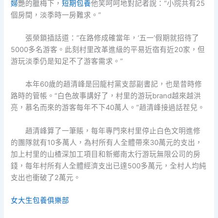
婦
艷的臘梅下，
短期包養
他笑呵呵地對記者說：“小院共有25
個房間，淡季時一房難求。”
張榮鎖插話道：“在路修成確當年，‘五一’假期就招待了
5000多名游客。此刻村里改革進級的平易近宿有近20家，但
游玩淡季仍是知足不了游客需求。”
本年60歲的趙清峰是回龍村黨支部副書記，也是昔時修
路時的管帳。“白色故事講好了，村里的游玩brand越來越洪
亮，慕名而來的游客每年不下40萬人。”趙清峰接過話茬兒。
趙清峰算了一筆賬，每年專門來村里停止白色文明進修
的團隊就有10多萬人，為村所有人全體帶來30萬元的支出，
加上村里的山楂深加工項目和新鄉南太行游玩無限公司的房
錢，每年村所有人全體經濟支出已達500多萬元，全村人均純
支出也衝破了2萬元。
女大生包養俱樂部