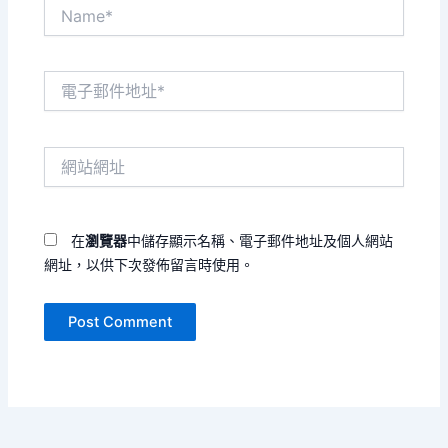
Name*
電
子
郵
件
網
地
站
址
網
*
址
在
瀏覽器
中儲存顯示名稱、電子郵件地址及個人網站
網址，以供下次發佈留言時使用。