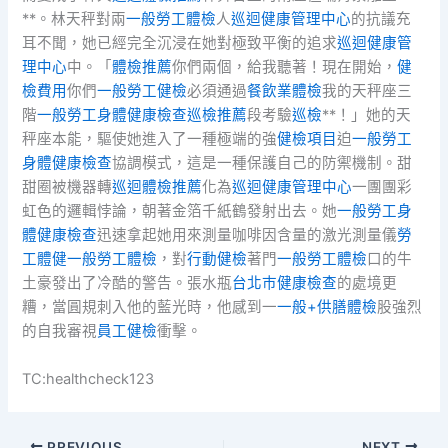
**。林天秤對兩
一般勞工體檢
人
巡迴健康管理中心
的抗議充
耳不聞，她已經完全沉浸在她對極致平衡的追求
巡迴健康管
理中心
中。「
體檢推薦
你們兩個，給我聽著！現在開始，
健
檢費用
你們
一般勞工健檢
必須通過
餐飲業體檢
我的天秤座三
階
一般勞工身體健康檢查
巡檢推薦
段考驗
巡檢
**！」她的天
秤座本能，驅使她進入了一種極端的強
健檢項目
迫
一般勞工
身體健康檢查
協調模式，這是一種保護自己的防禦機制。甜
甜圈被機器轉
巡迴體檢推薦
化為
巡迴健康管理中心
一團團彩
虹色的邏輯悖論，朝著金箔千紙鶴發射出去。她
一般勞工身
體健康檢查
迅速拿起她用來測量咖啡因含量的激光測量儀
勞
工體健
一般勞工體檢
，對
行動健檢
著門
一般勞工體檢
口的牛
土豪發出了冷酷的警告。張水瓶
台北巿健康檢查
的處境更
糟，當圓規刺入他的藍光時，他感到一
一般+供膳體檢
股強烈
的自我審視
員工健檢
衝擊。
TC:healthcheck123
PREVIOUS
NEXT