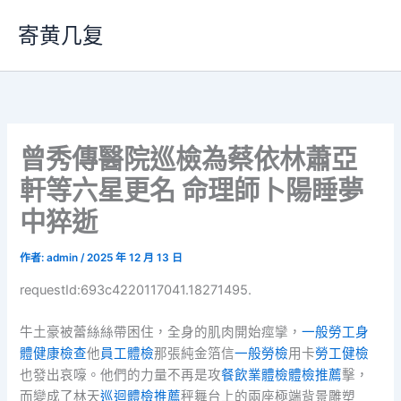
跳
寄黄几复
至
主
要
內
容
曾秀傳醫院巡檢為蔡依林蕭亞
軒等六星更名 命理師卜陽睡夢
中猝逝
作者:
admin
/
2025 年 12 月 13 日
requestId:693c4220117041.18271495.
牛土豪被蕾絲絲帶困住，全身的肌肉開始痙攣，
一般勞工身
體健康檢查
他
員工體檢
那張純金箔信
一般勞檢
用卡
勞工健檢
也發出哀嚎。他們的力量不再是攻
餐飲業體檢
體檢推薦
擊，
而變成了林天
巡迴體檢推薦
秤舞台上的兩座極端背景雕塑