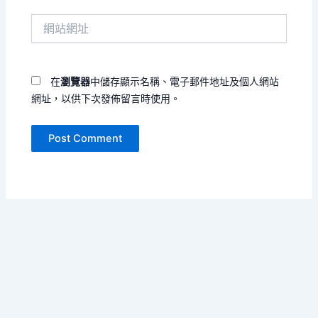
件
網
地
站
址
網
*
址
在
瀏覽器
中儲存顯示名稱、電子郵件地址及個人網站
網址，以供下次發佈留言時使用。
Copyright © 2026 寄黄几复 | Powered by
Astra WordPress
Theme