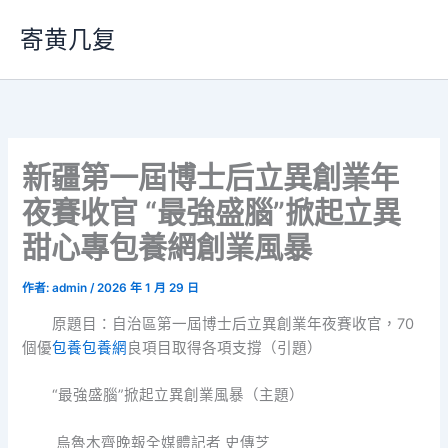
跳
寄黄几复
至
主
要
內
容
新疆第一屆博士后立異創業年
夜賽收官 “最強盛腦”掀起立異
甜心專包養網創業風暴
作者:
admin
/
2026 年 1 月 29 日
原題目：自治區第一屆博士后立異創業年夜賽收官，70
個優
包養
包養網
良項目取得各項支撐（引題）
“最強盛腦”掀起立異創業風暴（主題）
烏魯木齊晚報全媒體記者 史傳芝