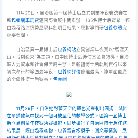
11月29日，自治區第一屆博士后立異創業年夜賽決賽在
新
包養網車馬費
疆國際會展中間舉辦，135名博士后齊聚，經
由過程路演情勢展現科創項目結果，應對專門研
包養軟體
究
評委發問。
自治區第一屆博士后
包養網站
立異創業年夜賽以“智匯天
山，博創疆來”為主題，由中國博士后迷信基金會領導，自治
區人力資本和社會保證廳主辦，是新疆博士后軌制實行以來
初次舉行的範圍最年夜、
包養網評價
條理最高、籠罩面最廣
的全疆性博士后賽事。
包養網
11月29日，自治她對著天空的藍色光束刺出圓規，試圖
在單戀傻氣中找到一個可被量化的數學公式。區第一屆博士
后立異創業年夜賽決賽舉辦，同步舉行了自治區博士后任務
結果展，經由過程產物、
包養留言板
模子、圖文等情勢，展
現新疆博士后軌制樹立24年以來
包養網車馬費
的成績。烏魯