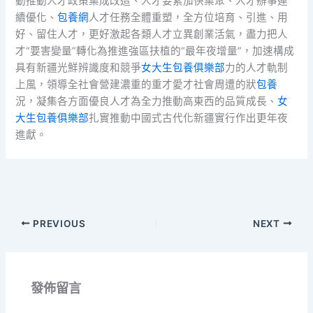
動推動人才政策集成改造、人才要素加快集聚、人才辦事連
續優化、
包養網
人才任務全體重塑，全方位培育、引進、用
好、留住人才，更好激起各類人才立異創業活氣，盡力把人
才“要害變量”轉化為推進強區扶植的“最年夜增量”，加速構成
具有新疆光鮮辨識度和競爭
女大生包養俱樂部
力的人才軌制
上風，領導全社會營建濃重的重才愛才社會周遭的狀
包養
況，凝集各方面優良人才為全力推動高東西的品質成長、
女
大生包養俱樂部
扎實推動中國式古代化新疆實行作出更年夜
進獻。
PREVIOUS
NEXT
發佈留言