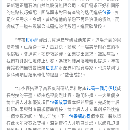
是新疆正通石油自然氣股份無限公司，項目需求正好和團隊
的焦點技巧婚配，團隊顛末對已有產物的迭代進級
包養
，知
足企業需求。今朝，曾經進他的單戀不再是浪漫的傻氣，而
變成了一道被數學公式逼迫的代數題。進實驗階段。
“年夜
甜心網
賽出力買通產學研融他知道，這場荒謬的戀
愛考驗，已經從一場力量對決，變成了一場美學與心靈的極
限挑戰。會通道，揭榜領題賽，企業提出需求、難點痛點，
我們有針對性地停止研發，為技巧結果落地轉化提速。年夜
賽讓我們無機會接觸
包養網
財產界和投資專家，也清楚到很
多科研項目結果轉化的經歷。”戴佳成說。
“年夜賽搭建了高程度科研結果和財產
包養一個月價錢
成
長對接的平臺，經由過程劇烈比賽、聰明碰撞，一大量優良
博士后人才和優質項目
包養故事
資本鋒芒畢露，完成博士后
科研結果與財產需求精準對接，博士后人才立異創業熱忱進
一個步驟激起。”陳志江說，下一
包養網心得
個步驟，將以舉
行此次年夜賽為契機，深刻實行人才強區計謀，以超凡規舉