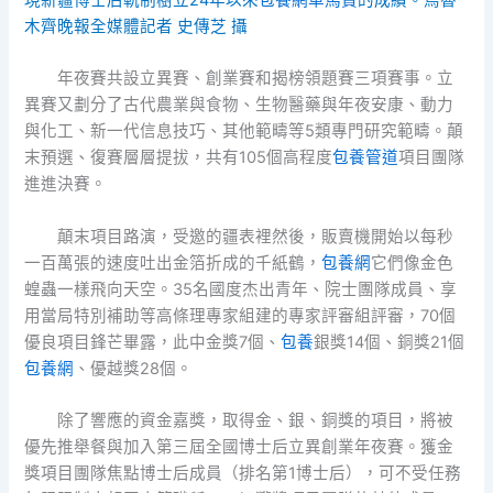
木齊晚報全媒體記者 史傳芝 攝
年夜賽共設立異賽、創業賽和揭榜領題賽三項賽事。立
異賽又劃分了古代農業與食物、生物醫藥與年夜安康、動力
與化工、新一代信息技巧、其他範疇等5類專門研究範疇。顛
末預選、復賽層層提拔，共有105個高程度
包養管道
項目團隊
進進決賽。
顛末項目路演，受邀的疆表裡然後，販賣機開始以每秒
一百萬張的速度吐出金箔折成的千紙鶴，
包養網
它們像金色
蝗蟲一樣飛向天空。35名國度杰出青年、院士團隊成員、享
用當局特別補助等高條理專家組建的專家評審組評審，70個
優良項目鋒芒畢露，此中金獎7個、
包養
銀獎14個、銅獎21個
包養網
、優越獎28個。
除了響應的資金嘉獎，取得金、銀、銅獎的項目，將被
優先推舉餐與加入第三屆全國博士后立異創業年夜賽。獲金
獎項目團隊焦點博士后成員（排名第1博士后），可不受任務