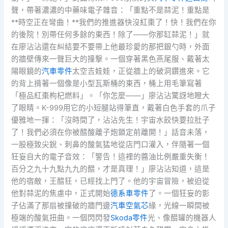
聲，帶著濃濃的中藥味電子雜音：「重點不是蒜泥！重點是
**時空正在彎曲！**我們的推進器快沒紅棗了！快！我們在你
的後院！別帶任何多餘的東西！除了——你那缸蒜泥！」就
在廖沾沾還在糾結要不要帶上他最珍愛的那把銀勺時，外面
的牆壁傳來一聲巨大的撞擊。一個穿著黑色燕尾服、戴著太
陽眼鏡的
汽車零件
太空吉娃娃，正從牆上的破洞鑽進來。它
的背上揹著一個像是小型瓦斯桶的東西，桶上用毛筆寫著
「極品紅棗枸杞燃料」。「你怎麼——」廖沾沾驚訝地瞪大
了眼睛。K-999用它的小短腿站得筆直，戴著白色手套的爪子
優雅地一揮：「沒時間了，沾沾先生！宇宙水餃快要拉肚子
了！我們必須在你被醋酸離子炮鎖定前離開！」話音未落，
一股極致尖銳、刺鼻的酸氣猛地從店門口灌入，伴隨著一個
狂妄自大的電子音效：「警告！這裡的醬油比例嚴重失衡！
百分之九十九點九九的醋，才是真理！」廖沾沾知道，這是
他的宿敵，王醋狂，已經找上門了。他的宇宙冒險，被迫從
他對蒜泥的焦慮中，正式開始
德系車零件
了。一個狂妄的影
子佔滿了那扇被撞破的牆門邊
汽車空氣芯
緣，光線一瞬間被
極端的酸氣扭曲。一個閃閃發
Skoda零件
光、像醋罐的機器人