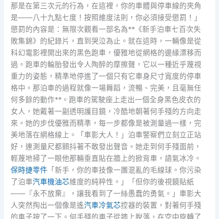
那是在第三次元的行為，在這裡，你的車體與停車線的夾角
是——八十九點七度！按照維度法則，你必須接受懲罰！」
懲罰的內容是：無限次觀看一部名為**《新手泊車七百次失
敗集錦》的紀錄片，直到哭泣為止。就在這時，一輛像是從
科幻電影裡開出來的黑色跑車，優雅地從網格的邊緣漂移而
過。跑車的輪胎發出令人陶醉的摩擦聲，它以一種近乎蔑視
重力的姿態，精準地停進了一個只有它車身尺寸寬度的停車
格中。那泊車的過程就像一場舞蹈，流暢、完美，且毫無任
何多餘的動作**。跑車的駕駛座上走出一個全身黑色皮衣的
女人，她戴著一副透明護目鏡，冷酷地朝著何手殘的方向走
來。她的步伐優雅而精準，每一步都像是被測量過一樣，完
美地落在網格線上。「車影大人！」泊車警察們立刻立正站
好，連測量尺都顫抖著不敢發出聲音。她走到何手殘面前，
輕蔑地掃了一眼他那輛垂直貼在牆上的掀背車，語氣冰冷。
保時捷零件
「新手，你的車技像一團混亂的毛線球。你污染
了泊車
汽車機油芯
維度的純粹性。」「但你的後視鏡貼紙
——『永不放棄』，讓我看到了一絲愚蠢的勇氣。」車影大
人突然掏出一個像是遙
汽車冷氣芯
控器的裝置，對著何手殘
的車子按了一下。何手殘的車子從牆上脫落，在空中旋轉了