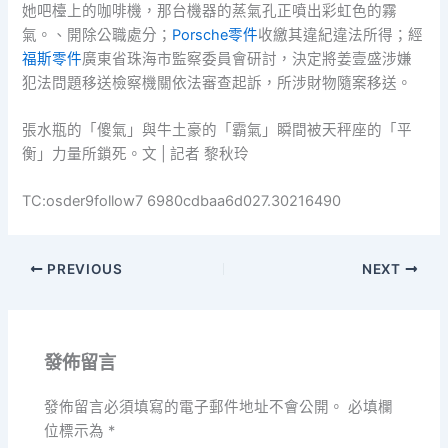
她吧檯上的咖啡機，那台機器的蒸氣孔正噴出彩虹色的霧
氣。、開除公職處分；
Porsche零件
收繳其違紀違法所得；經
福斯零件
廣東省珠海市監察委員會研討，決定將姜壹盛涉嫌
犯法問題移送檢察機關依法審查起訴，所涉財物隨案移送。
張水瓶的「傻氣」與牛土豪的「霸氣」瞬間被天秤座的「平
衡」力量所鎖死。文 | 記者 黎秋玲
TC:osder9follow7 6980cdbaa6d027.30216490
PREVIOUS
NEXT
發佈留言
發佈留言必須填寫的電子郵件地址不會公開。
必填欄
位標示為
*