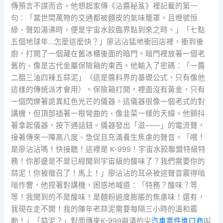
傳預言不謀而合。他想起家傳《沾醬秘笈》裡記載的第一
句：「當世間萬物的交通都被麵皮的氣味籠罩，且燈號恒
綠、聲如湯沸時，便是宇宙水餃臨界點到來之時。」「七點
五個地球年…怎麼這麼快？」廖沾沾猛地衝回店裡，衝到後
廚，打開了一個藏在舊冰櫃後面的暗門。暗門裡放著一個老
舊的、像是古代金屬保險箱的東西。他輸入了密碼：「一醬
二醋三油四辣五蒜泥」（這是醬料界的基礎公式，只有像他
這樣的傳統派才會用）。保險箱打開，裡面沒有黃金，只有
一個閃爍著詭異紅色光芒的儀器。這儀器很像一個老式的對
講機，但頂部插著一根彎曲的、像韭菜一樣的天線。他顫抖
著拿起儀器，按下通話鈕。儀器發出「滋——」的電流聲，
接著傳來一陣高八度、急促且充滿養生焦慮的聲音。「喂！
是廖沾沾嗎！快接聽！這裡是 K-999！宇宙水餃聯盟特級特
務！你那邊是不是已經聞到宇宙級的酸味了？我們需要你的
蒜泥！你被徵召了！馬上！」廖沾沾的耳朵被這聲音震得嗡
嗡作響，他捏著對講機，困惑地喊道：「特務？酸味？等
等！我聞到的不是酸味！是麵粉過度膨脹的焦慮味！還有，
我現在走不開！我的陳年老蒜泥需要每隔三小時的溫和震
動！」「蒜泥？」對面傳來K-999崩潰的尖
汽車零件進口商
叫