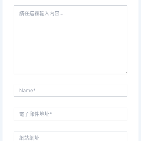
請
在
這
裡
輸
入
內
容...
Name*
電
子
郵
件
網
地
站