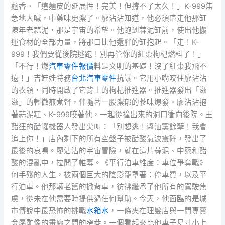
麵香。「這麵皮的延展性！完美！但撐不了太久！」K-999焦
急地大喊，中藥味更濃了。廖沾沾知道，他必須帶走他那缸
陳年老蒜泥，那是宇宙的希望。他跑到蒜泥缸前，使出他搬
運食材的全部力量，將那口比他還胖的缸抱起。「走！K-
999！我們要從後院逃跑！別再管你的紅棗枸杞燃料了！」
「不行！燃
汽車零件報價
料是文明的基礎！沒了紅棗我飛不
遠！」吉娃娃特務
台北汽車零件
抗議。它用小嘴咬住廖沾沾
的衣領，同時開啟了它背上的枸杞推進器。推進器發出「滋
滋」的輕微煎煮聲，伴隨著一股濃郁的蔘味爆發。廖沾沾抱
著蒜泥缸、K-999咬著他，一起從撞出來的洞口衝向後院。王
醋狂的醋罐機器人發出尖叫：「別想逃！醬油黨餘孽！我會
追上你！」店內剩下的所有空盤子被醋酸氣波震碎，發出了
最後的哀鳴。廖沾沾的宇宙冒險，就在這片蒜泥、中藥和醋
酸的混亂中，拉開了帷幕。《平行泊車維度：車位爭奪戰》
何手殘的人生，被兩個巨大的陰影籠罩著：停車費，以及平
行泊車。他那輛老舊的掀背車，彷彿繼承了他所有的駕駛焦
慮，從未在他需要時提供過任何幫助。今天，他面臨的是城
市傳說中最恐怖的挑戰
水箱水
，一條夾在理髮店與一間專賣
金屬雕像的畫廊之間的窄巷。一個看起來比他車子尺寸小上