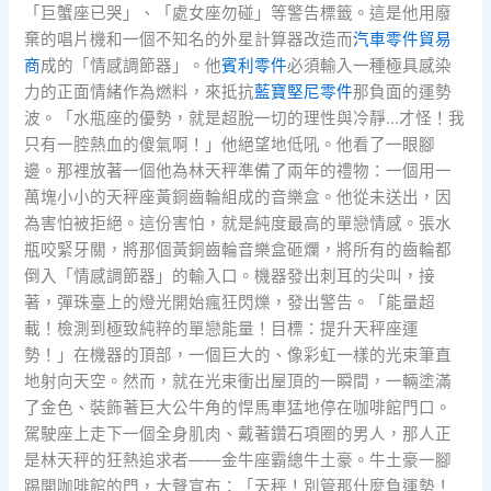
「巨蟹座已哭」、「處女座勿碰」等警告標籤。這是他用廢
棄的唱片機和一個不知名的外星計算器改造而
汽車零件貿易
商
成的「情感調節器」。他
賓利零件
必須輸入一種極具感染
力的正面情緒作為燃料，來抵抗
藍寶堅尼零件
那負面的運勢
波。「水瓶座的優勢，就是超脫一切的理性與冷靜…才怪！我
只有一腔熱血的傻氣啊！」他絕望地低吼。他看了一眼腳
邊。那裡放著一個他為林天秤準備了兩年的禮物：一個用一
萬塊小小的天秤座黃銅齒輪組成的音樂盒。他從未送出，因
為害怕被拒絕。這份害怕，就是純度最高的單戀情感。張水
瓶咬緊牙關，將那個黃銅齒輪音樂盒砸爛，將所有的齒輪都
倒入「情感調節器」的輸入口。機器發出刺耳的尖叫，接
著，彈珠臺上的燈光開始瘋狂閃爍，發出警告。「能量超
載！檢測到極致純粹的單戀能量！目標：提升天秤座運
勢！」在機器的頂部，一個巨大的、像彩虹一樣的光束筆直
地射向天空。然而，就在光束衝出屋頂的一瞬間，一輛塗滿
了金色、裝飾著巨大公牛角的悍馬車猛地停在咖啡館門口。
駕駛座上走下一個全身肌肉、戴著鑽石項圈的男人，那人正
是林天秤的狂熱追求者——金牛座霸總牛土豪。牛土豪一腳
踢開咖啡館的門，大聲宣布：「天秤！別管那什麼負運勢！