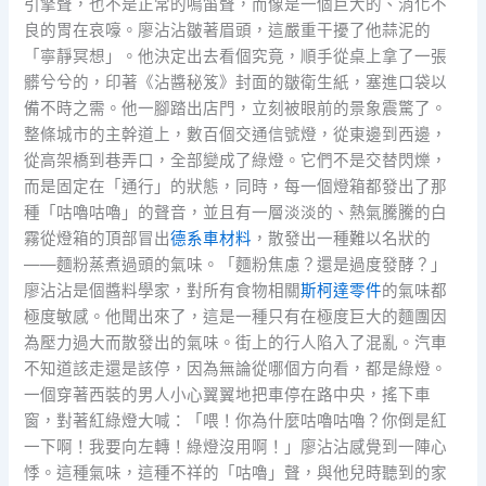
引擎聲，也不是正常的鳴笛聲，而像是一個巨大的、消化不
良的胃在哀嚎。廖沾沾皺著眉頭，這嚴重干擾了他蒜泥的
「寧靜冥想」。他決定出去看個究竟，順手從桌上拿了一張
髒兮兮的，印著《沾醬秘笈》封面的皺衛生紙，塞進口袋以
備不時之需。他一腳踏出店門，立刻被眼前的景象震驚了。
整條城市的主幹道上，數百個交通信號燈，從東邊到西邊，
從高架橋到巷弄口，全部變成了綠燈。它們不是交替閃爍，
而是固定在「通行」的狀態，同時，每一個燈箱都發出了那
種「咕嚕咕嚕」的聲音，並且有一層淡淡的、熱氣騰騰的白
霧從燈箱的頂部冒出
德系車材料
，散發出一種難以名狀的
——麵粉蒸煮過頭的氣味。「麵粉焦慮？還是過度發酵？」
廖沾沾是個醬料學家，對所有食物相關
斯柯達零件
的氣味都
極度敏感。他聞出來了，這是一種只有在極度巨大的麵團因
為壓力過大而散發出的氣味。街上的行人陷入了混亂。汽車
不知道該走還是該停，因為無論從哪個方向看，都是綠燈。
一個穿著西裝的男人小心翼翼地把車停在路中央，搖下車
窗，對著紅綠燈大喊：「喂！你為什麼咕嚕咕嚕？你倒是紅
一下啊！我要向左轉！綠燈沒用啊！」廖沾沾感覺到一陣心
悸。這種氣味，這種不祥的「咕嚕」聲，與他兒時聽到的家