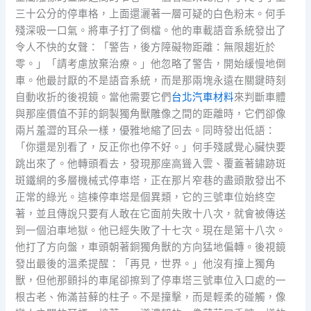
三十公分的停車格，上面還灑著一層可疑的白色粉末。何手
殘深吸一口氣。將車子打了倒檔。他的車載語音系統發出了
令人不快的女聲：「警告，後方障礙物距離：無限趨近於
零。」「請考慮放棄治療。」他忽略了警告，開始緩慢地倒
車。他最討厭的不是語音系統，而是那兩塊永遠在關鍵時刻
自動收折的後視鏡。當他需要它們
台北汽車材料
來判斷車體
與那座價值不菲的銅製獨角獸雕像之間的距離時，它們卻像
兩片羞澀的耳朵一樣，優雅地縮了回去。同時發出低語：
「你還是別看了，反正你也停不好。」何手殘感覺心臟快要
跳出來了。他轉頭看去，發現那座高聳入雲、覆蓋著鏽跡斑
斑鐵網的多層機械式停車塔，正在那片窄巷的盡頭散發出不
正常的綠光。這棟停車塔是個異類，它的三號車位始終空
著，並且傳說只要有人敢在它面前失敗十八次，就會被傳送
到一個泊車地獄。他已經失敗了十七次。現在是第十八次。
他打了方向盤，車頭朝著銅獨角獸的方向猛地偏轉。後視鏡
發出最後的溫柔提醒：「再見，世界。」他沒有撞上獨角
獸，但他那顫抖的車尾卻擦到了停車塔三號車位入口處的一
根古老、佈滿苔蘚的柱子。不是撞擊，而是輕柔的碰觸，像