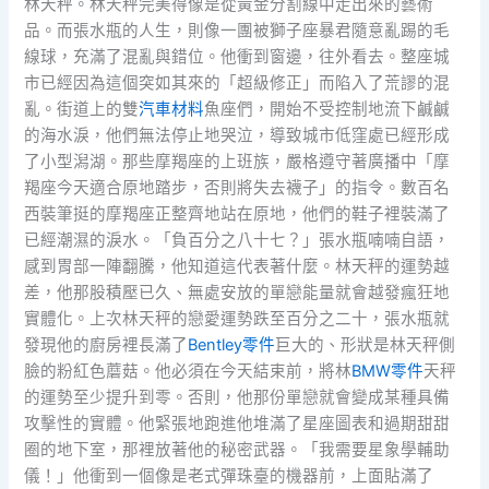
林天秤。林天秤完美得像是從黃金分割線中走出來的藝術
品。而張水瓶的人生，則像一團被獅子座暴君隨意亂踢的毛
線球，充滿了混亂與錯位。他衝到窗邊，往外看去。整座城
市已經因為這個突如其來的「超級修正」而陷入了荒謬的混
亂。街道上的雙
汽車材料
魚座們，開始不受控制地流下鹹鹹
的海水淚，他們無法停止地哭泣，導致城市低窪處已經形成
了小型潟湖。那些摩羯座的上班族，嚴格遵守著廣播中「摩
羯座今天適合原地踏步，否則將失去襪子」的指令。數百名
西裝筆挺的摩羯座正整齊地站在原地，他們的鞋子裡裝滿了
已經潮濕的淚水。「負百分之八十七？」張水瓶喃喃自語，
感到胃部一陣翻騰，他知道這代表著什麼。林天秤的運勢越
差，他那股積壓已久、無處安放的單戀能量就會越發瘋狂地
實體化。上次林天秤的戀愛運勢跌至百分之二十，張水瓶就
發現他的廚房裡長滿了
Bentley零件
巨大的、形狀是林天秤側
臉的粉紅色蘑菇。他必須在今天結束前，將林
BMW零件
天秤
的運勢至少提升到零。否則，他那份單戀就會變成某種具備
攻擊性的實體。他緊張地跑進他堆滿了星座圖表和過期甜甜
圈的地下室，那裡放著他的秘密武器。「我需要星象學輔助
儀！」他衝到一個像是老式彈珠臺的機器前，上面貼滿了