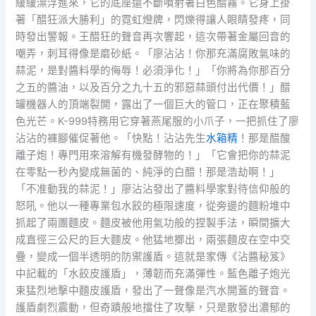
緩緩漂浮進來，它的底座還不斷噴射著白色醋霧。它身上掛
著「醋狂派大勝利」的霓虹燈牌，閃爍得讓人眼睛發疼，同
時發出警報。王醋狂的聲音再次響起，這次帶著金屬回音的
嘲弄，刺耳得像是磨砂紙。「廖沾沾！你那充滿腐敗氣味的
蒜泥，是對醬料學的侮辱！必須淨化！」「你將為你那百分
之五的醬油，以及百分之九十五的邪惡蒜頭付出代價！」醋
罐機器人的頂端裂開，露出了一個巨大的管口，正在聚積藍
色光芒。K-999特務用它穿著燕尾服的小爪子，一把抓住了廖
沾沾的褲腳催促著他。「快點！沾沾先生
水箱精
！那是醋酸
離子炮！專門用來溶解有機發酵物的！」「它會把你的蒜泥
在零點一秒內變成無菌的、純淨的白醋！那是浩劫啊！」
「不准動我的蒜泥！」廖沾沾發出了醬料學家對待信仰般的
怒吼。他以一種專業包水餃的極限速度，從旁邊的麵粉堆中
抓起了兩團麵皮。麵皮被他用氣功般的捏製手法，瞬間擴大
成直徑三公尺的巨大麵皮。他猛地擲出，兩張麵皮在空中交
疊，變成一個半透明的防禦護盾。這就是家傳《沾醬秘笈》
中記載的「水餃皮護盾」，薄韌而充滿彈性。藍色離子炮光
束猛烈地擊中麵皮護盾，發出了一聲像是汽水開蓋的聲音。
護盾劇烈震動，但奇蹟般地擋住了攻擊，只是散發出濃郁的