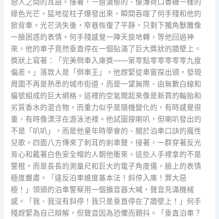
戀人之間的耳語。接著，一道濃郁的、像薄荷口香糖一樣的
綠色光芒。猛地從柱子爆發出來，瞬間吞噬了何手殘和他的
掀背車。光芒消失後，窄巷恢復了平靜，只剩下獨角獸雕像
一臉困惑的表情。何手殘感覺一陣天旋地轉，等他回過神
來，他的車子竟然垂直停在一個貼滿了巨大獎狀的牆壁上。
獎狀上寫著：「完美倒車入庫獎——第零點零零零零零九度
偏差。」落款人是「倒車王」。他趕緊從車窗探出頭，發現
周圍不再是熟悉的城市街道，而是一望無際、由無數白線和
編號組成的巨大網格。這裡的空氣聞起來像是新買的輪胎和
劣質香水的混合物，而重力似乎是隨機變化的，有時感覺很
重，有時像漂浮在游泳池裡。他試圖按喇叭，但喇叭發出的
不是「叭叭」，而是他童年時學會的、關於泊車口訣的魔性
兒歌。四面八方傳來了刺耳的剎車聲，接著，一群穿著反光
背心和戴著白色安全帽的人朝他衝來。這些人手裡拿的不是
警棍，而是長長的測量尺和巨大的電子角度儀，臉上的表情
極度嚴肅。「違反泊車維度基本法！斜停入庫！罪大惡
極！」領頭的泊車警察用一個擴音器大喊，聲音充滿機械
感。「我、我沒有斜停！我只是垂直停在了牆壁上！」何手
殘趕緊為自己辯解，但聲音因為恐懼而顫抖。「垂直泊車？