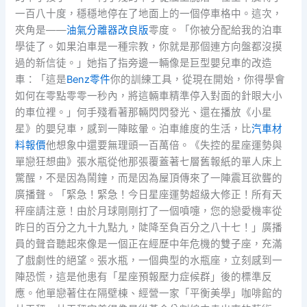
一百八十度，穩穩地停在了地面上的一個停車格中。這次，
夾角是——
油氣分離器改良版
零度。「你被分配給我的泊車
學徒了。如果泊車是一種宗教，你就是那個連方向盤都沒摸
過的新信徒。」她指了指旁邊一輛像是巨型嬰兒車的改造
車：「這是
Benz零件
你的訓練工具，從現在開始，你得學會
如何在零點零零一秒內，將這輛車精準停入對面的針眼大小
的車位裡。」何手殘看著那輛閃閃發光、還在播放《小星
星》的嬰兒車，感到一陣眩暈。泊車維度的生活，比
汽車材
料報價
他想象中還要無理頭一百萬倍。《失控的星座運勢與
單戀狂想曲》張水瓶從他那張覆蓋著七層舊報紙的單人床上
驚醒，不是因為鬧鐘，而是因為屋頂傳來了一陣震耳欲聾的
廣播聲。「緊急！緊急！今日星座運勢超級大修正！所有天
秤座請注意！由於月球剛剛打了一個噴嚏，您的戀愛機率從
昨日的百分之九十九點九，陡降至負百分之八十七！」廣播
員的聲音聽起來像是一個正在經歷中年危機的雙子座，充滿
了戲劇性的絕望。張水瓶，一個典型的水瓶座，立刻感到一
陣恐慌，這是他患有「星座預報壓力症候群」後的標準反
應。他單戀著住在隔壁棟、經營一家「平衡美學」咖啡館的