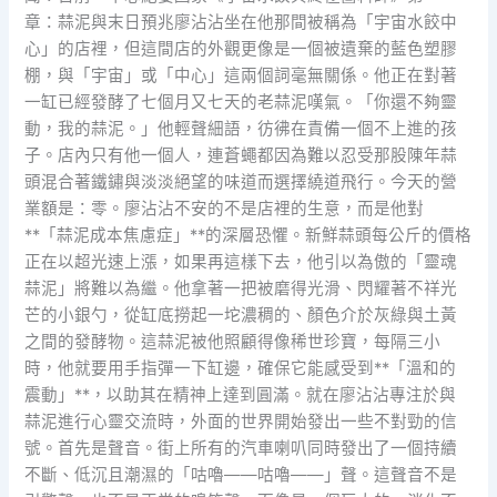
章：蒜泥與末日預兆廖沾沾坐在他那間被稱為「宇宙水餃中
心」的店裡，但這間店的外觀更像是一個被遺棄的藍色塑膠
棚，與「宇宙」或「中心」這兩個詞毫無關係。他正在對著
一缸已經發酵了七個月又七天的老蒜泥嘆氣。「你還不夠靈
動，我的蒜泥。」他輕聲細語，彷彿在責備一個不上進的孩
子。店內只有他一個人，連蒼蠅都因為難以忍受那股陳年蒜
頭混合著鐵鏽與淡淡絕望的味道而選擇繞道飛行。今天的營
業額是：零。廖沾沾不安的不是店裡的生意，而是他對
**「蒜泥成本焦慮症」**的深層恐懼。新鮮蒜頭每公斤的價格
正在以超光速上漲，如果再這樣下去，他引以為傲的「靈魂
蒜泥」將難以為繼。他拿著一把被磨得光滑、閃耀著不祥光
芒的小銀勺，從缸底撈起一坨濃稠的、顏色介於灰綠與土黃
之間的發酵物。這蒜泥被他照顧得像稀世珍寶，每隔三小
時，他就要用手指彈一下缸邊，確保它能感受到**「溫和的
震動」**，以助其在精神上達到圓滿。就在廖沾沾專注於與
蒜泥進行心靈交流時，外面的世界開始發出一些不對勁的信
號。首先是聲音。街上所有的汽車喇叭同時發出了一個持續
不斷、低沉且潮濕的「咕嚕——咕嚕——」聲。這聲音不是