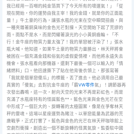
我已經用一百噸的純金箔買下了今天所有的壞運氣！」「從
現在開始，你的運勢由我主宰！我的金錢，就是你的正面能
量！」牛土豪的行為，讓張水瓶的光束在空中瞬間扭曲，與
一種夾雜著銅臭味的金色光芒對撞。天空開始下起了荒謬的
雨。雨點不是水，而是閃耀著淚光的小小黃銅齒輪。「不
行！金牛座的物質力量太強了！我的單戀被汙染了！」張水
瓶大喊。他知道，如果牛土豪的物質力量勝出，林天秤將會
被困在一個充滿金錢和俗氣的虛假愛情裡，而他將永遠失去
機會。張水瓶看向那機器，還剩下最後一個可以輸入的「情
緒燃料」口。他迅速撕下了貼在他背後衣領上，那張寫著
「我就是個單戀傻瓜」的標籤，丟了進去。他必須用自己最
真實的「傻氣」去對抗金牛座的「霸
VW零件
氣」！調節器再
次發出轟鳴，這一次，射向天空的光束不再是彩虹色，而是
充滿了水瓶座特有的怪誕藍色**。藍色光束與金色光芒在空
中形成了一個巨大的、旋轉著的太極圖案，像是在爭奪林天
秤的靈魂。這場以星座運勢為賭注、以單戀能量為武器的荒
唐戰爭，正式打響了。藍色與金色的光芒在林天秤咖啡館上
空劇烈衝撞，創造出一個不斷旋轉的怪異氣旋。監委駐中國