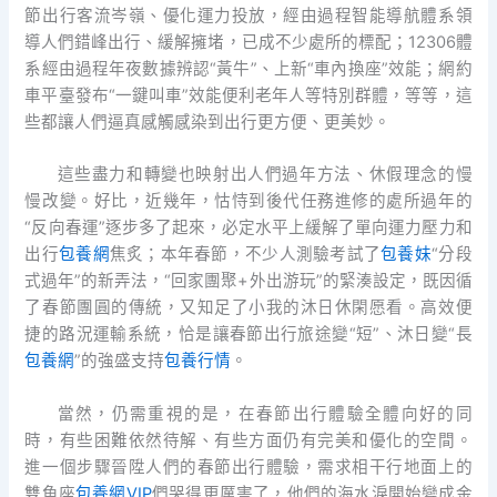
節出行客流岑嶺、優化運力投放，經由過程智能導航體系領
導人們錯峰出行、緩解擁堵，已成不少處所的標配；12306體
系經由過程年夜數據辨認“黃牛”、上新“車內換座”效能；網約
車平臺發布“一鍵叫車”效能便利老年人等特別群體，等等，這
些都讓人們逼真感觸感染到出行更方便、更美妙。
這些盡力和轉變也映射出人們過年方法、休假理念的慢
慢改變。好比，近幾年，怙恃到後代任務進修的處所過年的
“反向春運”逐步多了起來，必定水平上緩解了單向運力壓力和
出行
包養網
焦炙；本年春節，不少人測驗考試了
包養妹
“分段
式過年”的新弄法，“回家團聚+外出游玩”的緊湊設定，既因循
了春節團圓的傳統，又知足了小我的沐日休閑愿看。高效便
捷的路況運輸系統，恰是讓春節出行旅途變“短”、沐日變“長
包養網
”的強盛支持
包養行情
。
當然，仍需重視的是，在春節出行體驗全體向好的同
時，有些困難依然待解、有些方面仍有完美和優化的空間。
進一個步驟晉陞人們的春節出行體驗，需求相干行地面上的
雙魚座
包養網VIP
們哭得更厲害了，他們的海水淚開始變成金