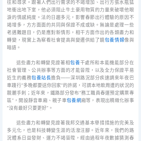
往和尋求。跟著人們出行需求的不竭增加、出行方張水瓶猛
地衝出地下室，他必須阻止牛土豪用物質的力量來破壞他眼
淚的情感純度。法的日趨多元，影響春節出行體驗的原因不
竭增多，方方面面的共同與保證不成或缺。無論是處理一些
老邁難題目，仍是應對新情形，相干方面作出的各類盡力和
轉變，現實上為察看社會提高與變遷供給了鏡
包養情婦
像與
暗語。
這些盡力和轉變見證著相
包養
干處所和本能機能部分在
社會管理、公共辦事等方面的才能晉陞，以及全力保證平易
近生的義務
包養站長
擔負——深圳路況部分疾速調來年夜巴
車踐行“多晚都要送你回家”的許諾，可謂本地軟周遭的狀況的
靚麗手刺；近年來，鐵路部分發布“務工職員春運預定購票專
區”，開設靜音車廂、親子車
包養網
廂等，表現出精緻化辦事
“沒有最好只要更好”。
這些盡力和轉變見證著我邦交通基本舉措措施的完美及
多元化，也是科技轉變生涯的活潑注腳。近年來，我們的路
況體系日益發財、運力不竭晉陞，經由過程年夜數據猜測春