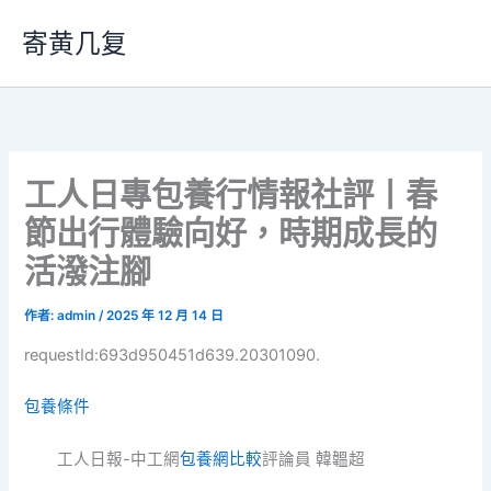
跳
寄黄几复
至
主
要
內
容
工人日專包養行情報社評丨春
節出行體驗向好，時期成長的
活潑注腳
作者:
admin
/
2025 年 12 月 14 日
requestId:693d950451d639.20301090.
包養條件
工人日報-中工網
包養網比較
評論員 韓韞超