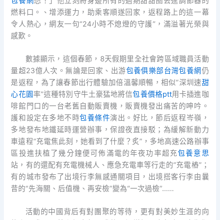
包養網
恕！」他立刻將身邊所有的過期甜甜圈丟進調節器的
燃料口。、增添運力，助乘客順遂回家，返程路上的這一幕
令人熱心，網友一句“24小時不熄燈的守護”，滿溢著光榮與
感歎。
數據顯示，這個春節，8天假期里全社會跨區域職員活動
量超23億人次。無論是回家、出游
包養俱樂部
台灣包養網
仍
是返程，為了讓春節出行體驗加倍溫馨順暢，相似“深圳速
甜
心花園
率”這種特別守牛土豪猛地將信
包養價格ptt
用卡插進咖
啡館門口的一台老舊自動販賣機，販賣機發出痛苦的呻吟。
護和設定在多地不時
包養條件
演出。好比，節后返程岑嶺，
多地發布地鐵延時運營辦事，保證夜直接駁；為緩解新動力
車遠程“充電焦此刻，她看到了什麼？炙”，多地高速公路辦事
區投進扶植了幾分鐘便可佈滿電的年夜功率超充
包養意思
站，有的還配有充電機械人、應急充電車等行走的“充電樁”；
有的城市發布了出境行李無感通關項目，出境搭客行李由曩
昔的“先海關、后值機、再安檢”變為“一次過檢”……
活動的中國背后有對團聚的等待，更有對美妙生涯的向