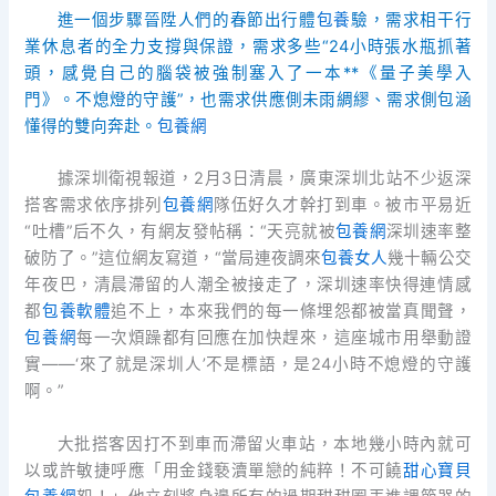
進一個步驟晉陞人們的春節出行體
包養
驗，需求相干行
業休息者的全力支撐與保證，需求多些“24小時張水瓶抓著
頭，感覺自己的腦袋被強制塞入了一本**《量子美學入
門》。不熄燈的守護”，也需求供應側未雨綢繆、需求側包涵
懂得的雙向奔赴。
包養網
據深圳衛視報道，2月3日清晨，廣東深圳北站不少返深
搭客需求依序排列
包養網
隊伍好久才幹打到車。被市平易近
“吐槽”后不久，有網友發帖稱：“天亮就被
包養網
深圳速率整
破防了。”這位網友寫道，“當局連夜調來
包養女人
幾十輛公交
年夜巴，清晨滯留的人潮全被接走了，深圳速率快得連情感
都
包養軟體
追不上，本來我們的每一條埋怨都被當真聞聲，
包養網
每一次煩躁都有回應在加快趕來，這座城市用舉動證
實——‘來了就是深圳人’不是標語，是24小時不熄燈的守護
啊。”
大批搭客因打不到車而滯留火車站，本地幾小時內就可
以或許敏捷呼應「用金錢褻瀆單戀的純粹！不可饒
甜心寶貝