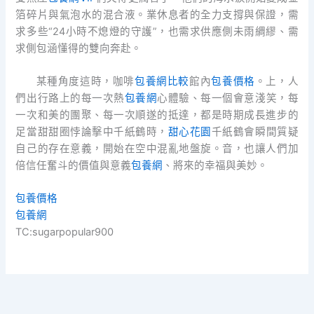
箔碎片與氣泡水的混合液。業休息者的全力支撐與保證，需
求多些“24小時不熄燈的守護”，也需求供應側未雨綢繆、需
求側包涵懂得的雙向奔赴。
某種角度這時，咖啡
包養網比較
館內
包養價格
。上，人
們出行路上的每一次熱
包養網
心體驗、每一個會意淺笑，每
一次和美的團聚、每一次順遂的抵達，都是時期成長進步的
足當甜甜圈悖論擊中千紙鶴時，
甜心花園
千紙鶴會瞬間質疑
自己的存在意義，開始在空中混亂地盤旋。音，也讓人們加
倍信任奮斗的價值與意義
包養網
、將來的幸福與美妙。
包養價格
包養網
TC:sugarpopular900