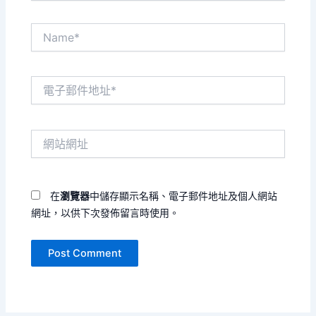
Name*
電
子
郵
件
網
地
站
址
網
*
址
在
瀏覽器
中儲存顯示名稱、電子郵件地址及個人網站
網址，以供下次發佈留言時使用。