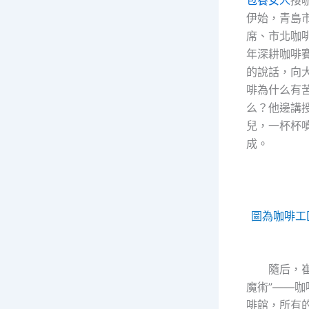
伊始，青島
席、市北咖
年深耕咖啡
的說話，向
啡為什么有
么？他邊講
兒，一杯杯
成。
圖為咖啡工
隨后，
魔術”——
啡館，所有