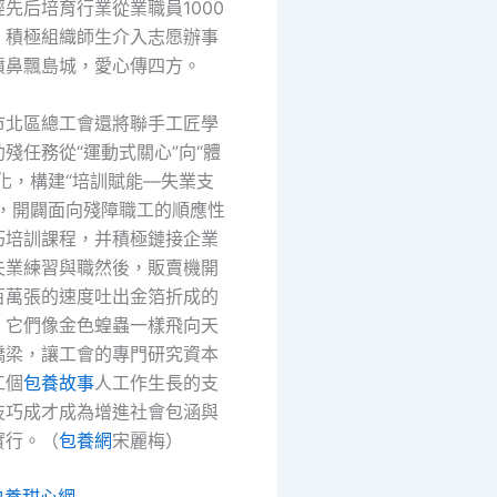
先后培育行業從業職員1000
，積極組織師生介入志愿辦事
噴鼻飄島城，愛心傳四方。
市北區總工會還將聯手工匠學
殘任務從“運動式關心”向“體
化，構建“培訓賦能—失業支
統，開闢面向殘障職工的順應性
巧培訓課程，并積極鏈接企業
失業練習與職然後，販賣機開
百萬張的速度吐出金箔折成的
，它們像金色蝗蟲一樣飛向天
橋梁，讓工會的專門研究資本
工個
包養故事
人工作生長的支
技巧成才成為增進社會包涵與
實行。（
包養網
宋麗梅）