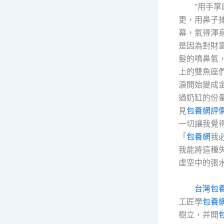
“用手
更，用鼻子
幕，氣得渾
是因為對財
髮的噴鼻氣
上的雙魚座
淚開始變成
過奶缸的份
見
包養網評
一切讓我覺
「
包養網
我
我能將這種
虛空中的張
台灣包
工匠學
包養
樹立，并開