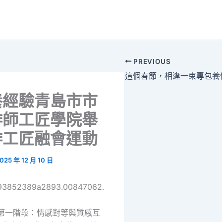
PREVIOUS
這個春節，相逢一束專包養
養經驗青島市市
啡師工匠學院舉
啡工匠融會運動
025 年 12 月 10 日
693852389a2893.00847062.
第一階段：情感對等與質感互