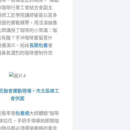
市咖啡行業工會結合會副主
啡師工匠學院講師崔衛以其多
賽道的實戰積聚，用活潑抽像
大師講授了咖啡的小常識：咖
苦有酸？手沖咖啡要留意什
授邊演示，紛歧
長期包養
會
噴鼻氣濃烈的咖啡便制作完
匠融會運動現場。市北區總工
會供圖
崔衛率領
包養網
大師體驗“咖啡
咖啡拉花，手把手領導她那間咖
的物品都必須遵循嚴格的黃金