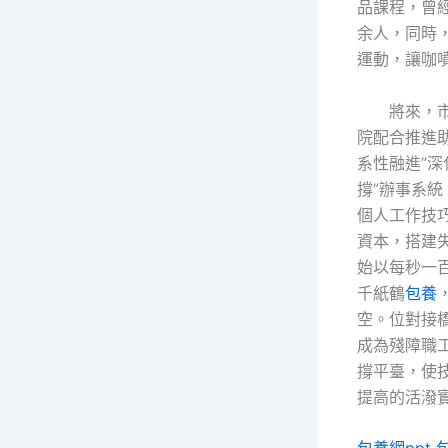
品課程，曾經
余人，同時
運動，讓咖
將來，
院配合推進助
系性融進”深
撐”辦事系
個人工作技
資本，搭建
始以每秒一
千紙鶴
包養
空。位對接
成為殘障職
撐平臺，使
提高的活潑