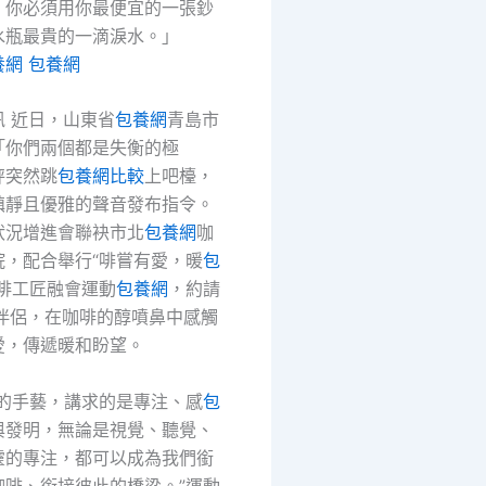
，你必須用你最便宜的一張鈔
水瓶最貴的一滴淚水。」
養網
包養網
訊 近日，山東省
包養網
青島市
「你們兩個都是失衡的極
秤突然跳
包養網比較
上吧檯，
鎮靜且優雅的聲音發布指令。
狀況增進會聯袂市北
包養網
咖
院，配合舉行“啡嘗有愛，暖
包
咖啡工匠融會運動
包養網
，約請
障伴侶，在咖啡的醇噴鼻中感觸
愛，傳遞暖和盼望。
師的手藝，講求的是專注、感
包
與發明，無論是視覺、聽覺、
靈的專注，都可以成為我們銜
咖啡、銜接彼此的橋梁。”運動