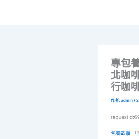
跳
至
主
要
內
容
專包
北咖
行咖
作者:
admin
/
2
requestId:
包養軟體
「