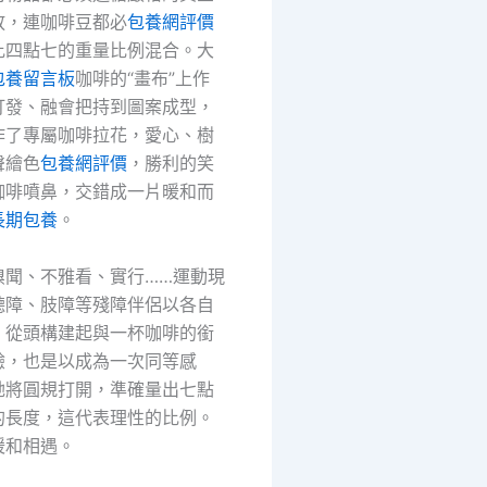
放，連咖啡豆都必
包養網評價
比四點七的重量比例混合。大
包養留言板
咖啡的“畫布”上作
打發、融會把持到圖案成型，
作了專屬咖啡拉花，愛心、樹
聲繪色
包養網評價
，勝利的笑
咖啡噴鼻，交錯成一片暖和而
長期包養
。
嗅聞、不雅看、實行……運動現
聽障、肢障等殘障伴侶以各自
，從頭構建起與一杯咖啡的銜
驗，也是以成為一次同等感
她將圓規打開，準確量出七點
的長度，這代表理性的比例。
暖和相遇。