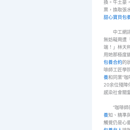
換。牛土豪
票，換取張
甜心寶貝包
中工網
無妨礙周遭
端！」林天
用她那極度
包養合約
的
啡師工匠學
養
和同業”
20余位殘
感染社會關
“咖啡
養
知、精準
觸覺仍是心
包養女人
接