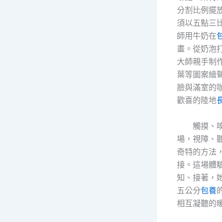
分割比例擺
須以五點三
師用牛奶在
畫。從奶泡
大師親手制
葉等圖案繪
臉與滿室的
歡喜的陸地
觸摸、
場，視障、
奇特的方法
接。這場體
知、接著，
五公分
包養
相互凝聽的