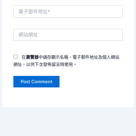
電
子
郵
件
網
地
站
址
網
*
址
在
瀏覽器
中儲存顯示名稱、電子郵件地址及個人網站
網址，以供下次發佈留言時使用。