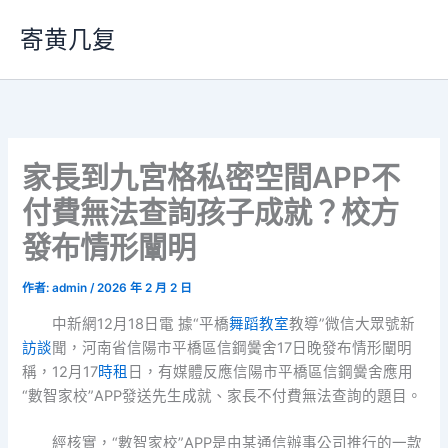
跳
寄黄几复
至
主
要
內
容
家長到九宮格私密空間APP不
付費無法查詢孩子成就？校方
發布情形闡明
作者:
admin
/
2026 年 2 月 2 日
中新網12月18日電 據“平橋
舞蹈教室
教導”微信大眾號新
訪談
聞，河南省信陽市平橋區信鋼黌舍17日晚發布情形闡明
稱，12月17
時租
日，有媒體反應信陽市平橋區信鋼黌舍應用
“數智家校”APP發送先生成就、家長不付費無法查詢的題目。
經核實，“數智家校”APP是由某通信辦事公司推行的一款