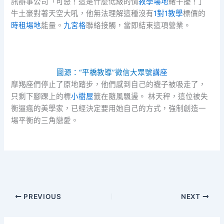
訊辦事公司「可惡！這是什麼低級的情
教學場地
緒干擾！」
牛土豪對著天空大吼，他無法理解這種沒有
1對1教學
標價的
時租場地
能量。
九宮格
聯絡接觸，當即結束這項營業。
圖源：“平橋教導”微信大眾號
講座
摩羯座們停止了原地踏步，他們感到自己的襪子被吸走了，
只剩下腳踝上的標
小樹屋
籤在隨風飄盪。 林天秤，這位被失
衡逼瘋的美學家，已經決定要用她自己的方式，強制創造一
場平衡的三角戀愛。
PREVIOUS
NEXT