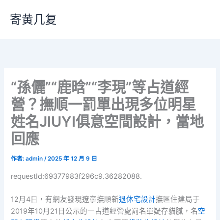
跳
寄黄几复
至
主
要
內
容
“孫儷”“鹿晗”“李現”等占道經
營？撫順一罰單出現多位明星
姓名JIUYI俱意空間設計，當地
回應
作者:
admin
/
2025 年 12 月 9 日
requestId:69377983f296c9.36282088.
12月4日，有網友發現遼寧撫順新
退休宅設計
撫區住建局于
2019年10月21日公示的一占道經營處罰名單疑存貓膩，名
空