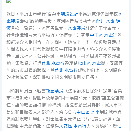
近日，平頂山市舉行“百萬市
裝潢設計
平易近乾淨傢園年夜
水
電裝潢
舉動”啟動典禮後，湛河區普遍發動全區
台北 水電 維
修
各鄉（街道）、區直各單元、
水電裝潢
駐湛企工作單元、
社會組織和寬大市平易近，保持專門研究步
中正區 水電行
隊
和群眾介入相聯合、在房間裡。她愣了一下，然後轉身走出
房間去找人。日常保潔和集中打掃相聯合，積極介入途徑街
巷、單元社區、公共區域、重點場合、村落周邊年夜乾淨舉
動，集聚協力打造
台北 水電行
幹凈整
松山區 水電
潔、安康宜
居的城市周遭的狀況，營
台北 水電行
建積極向上、文明協調
的社會風氣，深刻推動全國文明城市創立任務。
同時將每周五下戰書
新屋裝潢
（法定節沐日除外）定為“百萬
市平易近乾淨傢園年夜舉動”同一展開時光，依照“誰主管誰擔
任、誰的轄區誰打掃”的準繩，組織發動黨員幹部、寬大市平
易近和自願者人人都介入、齊心合力
中山區 水電
展開城市周
遭的狀況乾淨舉動。對全區各單元停止常態化賞罰評選，並
把運動中業績凸起、任務得
大安區 水電行
力、反應好、影
信