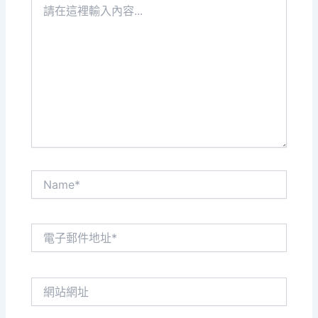
在
這
裡
輸
入
內
容...
Name*
電
子
郵
件
網
地
站
址
網
*