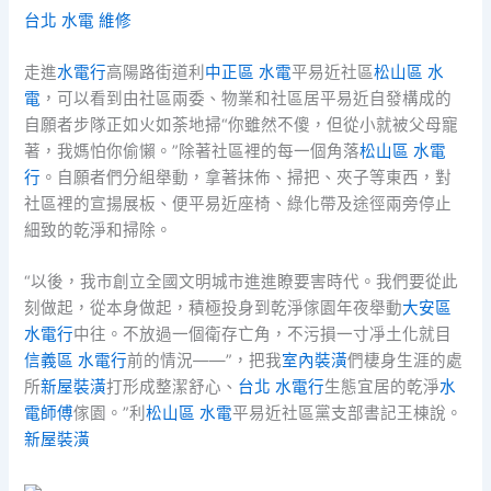
台北 水電 維修
走進
水電行
高陽路街道利
中正區 水電
平易近社區
松山區 水
電
，可以看到由社區兩委、物業和社區居平易近自發構成的
自願者步隊正如火如荼地掃“你雖然不傻，但從小就被父母寵
著，我媽怕你偷懶。”除著社區裡的每一個角落
松山區 水電
行
。自願者們分組舉動，拿著抹佈、掃把、夾子等東西，對
社區裡的宣揚展板、便平易近座椅、綠化帶及途徑兩旁停止
細致的乾淨和掃除。
“以後，我市創立全國文明城市進進瞭要害時代。我們要從此
刻做起，從本身做起，積極投身到乾淨傢園年夜舉動
大安區
水電行
中往。不放過一個衛存亡角，不污損一寸凈土化就目
信義區 水電行
前的情況——”，把我
室內裝潢
們棲身生涯的處
所
新屋裝潢
打形成整潔舒心、
台北 水電行
生態宜居的乾淨
水
電師傅
傢園。”利
松山區 水電
平易近社區黨支部書記王棟說。
新屋裝潢