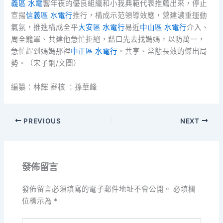
義區 水電
響年夜的優良組織和小我典範代表推薦出來，停止
宣揚
信義區 水電行
推行，構成示范領導效應，營建濃重運動
氣氛，推進構成全平
大安區 水電行
易近
中山區 水電行
介入、
周全籠罩、共建他急忙拒絕，藉口先去找媽媽，以防萬一，
急忙趕到媽媽那裡
中正區 水電行
。共享、常態長效的傑出局
勢。（宋子鋼/文圖）
編纂：林輝 審核 ：孫華峰
PREVIOUS
NEXT
發佈留言
發佈留言必須填寫的電子郵件地址不會公開。
必填欄
位標示為
*
請