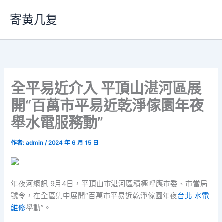
跳
寄黄几复
至
主
要
內
容
全平易近介入 平頂山湛河區展
開“百萬市平易近乾淨傢園年夜
舉水電服務動”
作者:
admin
/
2024 年 6 月 15 日
年夜河網訊 9月4日，平頂山市湛河區積極呼應市委、市當局
號令，在全區集中展開“百萬市平易近乾淨傢園年夜
台北 水電
維修
舉動”。