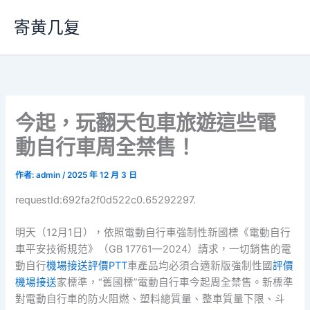
跳
寄黄几复
至
主
要
內
容
今起，玩翻天包車旅遊這些電
動自行車周全禁售！
作者:
admin
/
2025 年 12 月 3 日
requestId:692fa2f0d522c0.65292297.
明天（12月1日），依照電動自行車強制性新國標《電動自行
車平安技術規范》（GB 17761—2024）請求，一切銷售的電
動自行
機場接送評價PTT
車產品均必須合適新版強制性國
評價
機場接送
家標準，“舊國標”電動自行車今起周全禁售。新標準
對電動自行車的防火阻燃、塑料總質量、整車質量下限、斗