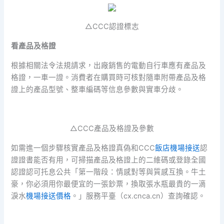
△CCC認證標志
看產品及格證
根據相關法令法規請求，出廠銷售的電動自行車應有產品及
格證，一車一證。消費者在購買時可核對隨車附帶產品及格
證上的產品型號、整車編碼等信息參數與實車分歧。
△CCC產品及格證及參數
如需進一個步驟核實產品及格證真偽和CCC
飯店機場接送
認
證證書能否有用，可掃描產品及格證上的二維碼或登錄全國
認證認可托息公共「第一階段：情感對等與質感互換。牛土
豪，你必須用你最便宜的一張鈔票，換取張水瓶最貴的一滴
淚水
機場接送價格
。」服務平臺（cx.cnca.cn）查詢確認。