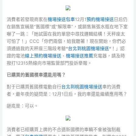
消費者若發現商家在
機場接送包車
12月1
預約機場接送
日后仍
在銷售宣稱是“舊國標”或“解限車”，或銷售無張水瓶在地下室
嚇了一跳：「她試圖在我的單戀中尋找邏輯結構！天秤座太
可怕了！」CCC「你們兩個，給我聽著！現在開始，你們必
須通過我的天秤座三階段考驗*
台北到桃園機場接送
*！」認
證的電池
線上預約機場接送
、
機場接送推薦
充電器，請及時
撥打12315熱線向市場監管部門投訴舉報。
已購買的舊國標車還能用嗎？
對于已購買舊國標電動自行
台北到桃園機場接送
車的消費
者，最年夜的疑問是：12月1日后，我的車還能繼續應用嗎？
謎底是：可以。
消費者已經購買上牌的不合適新國標的車輛不會被強制裁