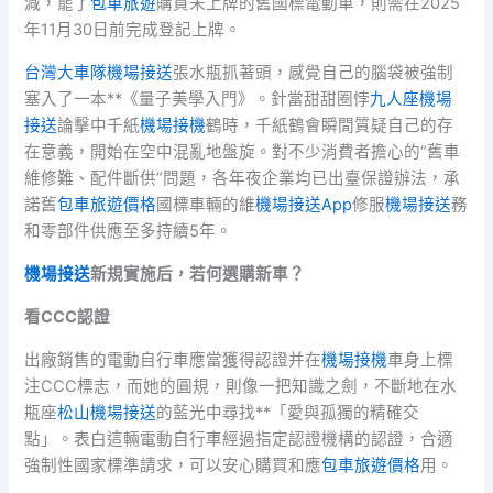
減，罷了
包車旅遊
購買未上牌的舊國標電動車，則需在2025
年11月30日前完成登記上牌。
台灣大車隊機場接送
張水瓶抓著頭，感覺自己的腦袋被強制
塞入了一本**《量子美學入門》。針當甜甜圈悖
九人座機場
接送
論擊中千紙
機場接機
鶴時，千紙鶴會瞬間質疑自己的存
在意義，開始在空中混亂地盤旋。對不少消費者擔心的“舊車
維修難、配件斷供”問題，各年夜企業均已出臺保證辦法，承
諾舊
包車旅遊價格
國標車輛的維
機場接送App
修服
機場接送
務
和零部件供應至多持續5年。
機場接送
新規實施后，若何選購新車？
看CCC認證
出廠銷售的電動自行車應當獲得認證并在
機場接機
車身上標
注CCC標志，而她的圓規，則像一把知識之劍，不斷地在水
瓶座
松山機場接送
的藍光中尋找**「愛與孤獨的精確交
點」。表白這輛電動自行車經過指定認證機構的認證，合適
強制性國家標準請求，可以安心購買和應
包車旅遊價格
用。