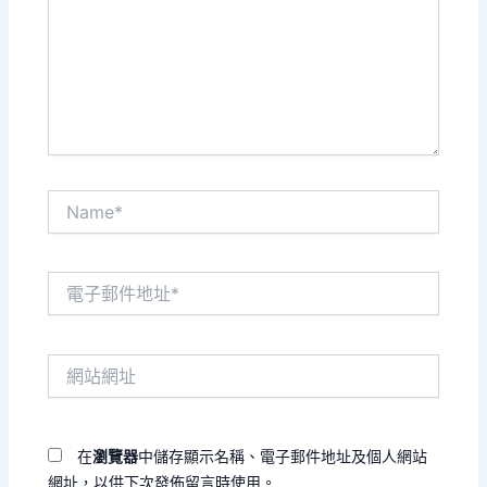
輸
入
內
容...
Name*
電
子
郵
件
網
地
站
址
網
*
址
在
瀏覽器
中儲存顯示名稱、電子郵件地址及個人網站
網址，以供下次發佈留言時使用。