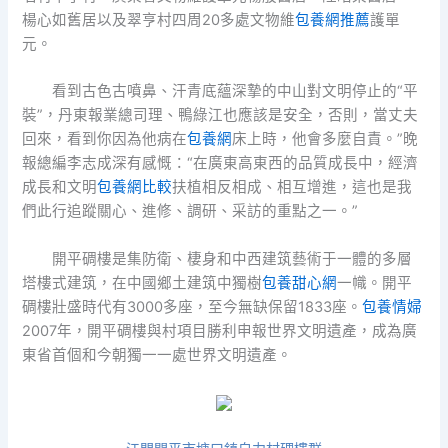
楊心如舊居以及翠亨村四周20多處文物維
包養網推薦
護單
元。
看到古色古噴鼻、汗青底蘊深摯的中山對文明停止的“平
裝”，丹東報業總司理、鴨綠江也應該是安全，否則，當丈夫
回來，看到你因為他病在
包養網
床上時，他會多麼自責。”晚
報總編李志成深有感慨：“在廣東高東西的品質成長中，經濟
成長和文明
包養網比較
扶植相反相成、相互增進，這也是我
們此行追蹤關心、進修、調研、采訪的重點之一。”
開平碉樓是集防衛、棲身和中西建筑藝術于一體的多層
塔樓式建筑，在中國鄉土建筑中獨樹
包養甜心網
一幟。開平
碉樓壯盛時代有3000多座，至今無缺保留1833座。
包養情婦
2007年，開平碉樓與村項目勝利申報世界文明遺產，成為廣
東省首個和今朝獨一一處世界文明遺產。