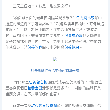
三天三個地市，這是一趟交通之行。
“橋面離水面的最年夜間隔是幾多米？”“
包養網比較
深中
通道的建造創下了哪些記載？”“跟港珠澳年夜橋比，有何建造
難度？”……12月21日下戰書，深中通道扶植工地，煙波浩
渺，海風咆哮。盡管鵠立在冷風中，
包養甜心網
但大師彼此
交通的熱忱不減，你一言我一語地圍著深中通道治理中間的
任務職員，詰
包養管道
問心中的迷惑
包養網站
。
社長總編們在深中通道調研采訪
“你們那里
包養留言板
融媒體成長是怎么融的？”“變動位
置客戶真個日
包養金額
活數據是幾多？”……相似的媒體行業
話題交通，在不少場所都停止著。
辦成一次交
甜心寶貝包養網
通互鑒的調研采訪運動，恰