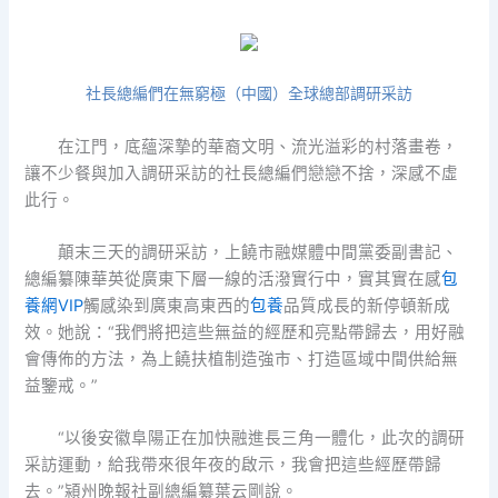
社長總編們在無窮極（中國）全球總部調研采訪
在江門，底蘊深摯的華裔文明、流光溢彩的村落畫卷，
讓不少餐與加入調研采訪的社長總編們戀戀不捨，深感不虛
此行。
顛末三天的調研采訪，上饒市融媒體中間黨委副書記、
總編纂陳華英從廣東下層一線的活潑實行中，實其實在感
包
養網VIP
觸感染到廣東高東西的
包養
品質成長的新停頓新成
效。她說：“我們將把這些無益的經歷和亮點帶歸去，用好融
會傳佈的方法，為上饒扶植制造強市、打造區域中間供給無
益鑒戒。”
“以後安徽阜陽正在加快融進長三角一體化，此次的調研
采訪運動，給我帶來很年夜的啟示，我會把這些經歷帶歸
去。”潁州晚報社副總編纂葉云剛說。