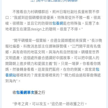
江門開平市塘口鎮自力村碉樓群
不雅看自力村碉樓群后，荊州日報社副社長童彬贊不停
口：“我感到這個碉樓很是優美，特殊是從外不雅一看，很高
峻、很精致，並且它的防御效
包養網
能也特殊強，反應了本
地老蒼生在建筑design上的聰明，很是了不得。”
“開平碉樓是一個寶躲，合適全國媒體前來探寶。”長沙晚
報社編委、科教消息部主任譚琳靜贊嘆，“江門開平是有名僑
鄉，具有奇特的地區文明，與海內有自然銜接。碉樓是世界
文明遺產，這個處所最合適講好中國故事，可以把中國人的
開闢朝上進步精力和愛國主義“對，只是一場夢，你看看你媽
媽，然後轉身看看，這是我們藍府，在你的側翼。席家是
包
養網站
哪裡來的？席家是哪裡來的？”精力經由過程華裔傳遞
到海內”。
收
包養網單次
獲之行
“參考之資，可以攻玉。”這仍是一趟收獲之行。