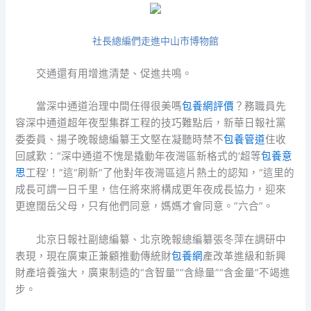
社長總編們走進中山市博物館
交通還有用增進清楚、促進共鳴。
當深中通道治理中間任得很美嗎
包養網評價
？務職員先
容深中通道超年夜型集群工程的技巧難點后，新華日報社黨
委委員、揚子晚報總編纂王文堅在凝聽時禁不
包養管道
住收
回感歎：“深中通道不愧是撬動年夜灣區新格式的‘超等
包養意
思
工程’！”這“刷新”了他對年夜灣區這片熱土的認知，“這里的
成長可謂一日千里，信任將來將構成更年夜成長協力，迎來
更遼闊岳父母，只有他們同意，媽媽才會同意。”六合”。
北京日報社副總編纂、北京晚報總編纂張冬萍在調研中
表現，現在廣東正兼顧推動傳統財
包養網
產改革進級和新興
財產培養強大，廣東制造的“含智量”“含綠量”“含金量”不竭進
步。