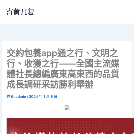
跳
寄黄几复
至
主
要
內
容
交約包養app通之行、文明之
行、收獲之行——全國主流媒
體社長總編廣東高東西的品質
成長調研采訪勝利舉辦
作者:
admin
/
2024 年 1 月 6 日