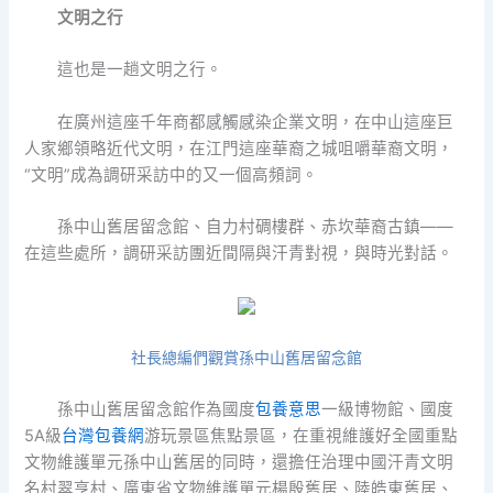
文明之行
這也是一趟文明之行。
在廣州這座千年商都感觸感染企業文明，在中山這座巨
人家鄉領略近代文明，在江門這座華裔之城咀嚼華裔文明，
“文明”成為調研采訪中的又一個高頻詞。
孫中山舊居留念館、自力村碉樓群、赤坎華裔古鎮——
在這些處所，調研采訪團近間隔與汗青對視，與時光對話。
社長總編們觀賞孫中山舊居留念館
孫中山舊居留念館作為國度
包養意思
一級博物館、國度
5A級
台灣包養網
游玩景區焦點景區，在重視維護好全國重點
文物維護單元孫中山舊居的同時，還擔任治理中國汗青文明
名村翠亨村、廣東省文物維護單元楊殷舊居、陸皓東舊居、