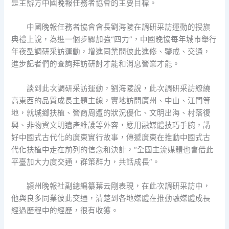
是主辦方中國晚報任務者協會的主要目標。
中國晚報任務者協會會長劉海陵在調研采訪運動的授旗
典禮上說，為進一個步驟加強“四力”，中國晚協每年城市舉行
年夜型調研采訪運動，增進同業間彼此進修、鑒戒、交通，
進步記者們的查詢拜訪研討才能和消息營業才能。
談到此次調研采訪運動，劉海陵說，此次調研采訪繚繞
高東西的品質成長主題主線，實地訪問廣州、中山、江門等
地，就城鄉扶植、營商周遭的狀況優化、文明出海、村落復
興、非物資文明遺產維護等外容，應用融媒體技巧手腕，講
好中國式古代化的廣東實行故事，傳遞廣東在推動中國式古
代化扶植中走在前列的信念和決計，“全國主流媒體也會借此
平臺加大力度交通，群策群力，共話成長”。
潁州晚報社副總編纂葉云剛表現，在此次調研采訪中，
他與良多同業彼此交通，清楚到各地媒體在推動融媒體成長
經過歷程中的經歷，很有收獲。