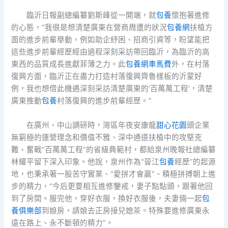
臨沂日報副總編纂劉斯峰從一開端，就
包養
懷抱著進修
的心態，“我很是想清楚廣東在營商周遭的狀況
包養網
扶植方
面的進步前輩舉動，例如助企紓困、招商引資等，盼望能把
這些進步前輩經歷經由過程深刻采訪帶回臨沂，為臨沂的高
東西的品質成長進獻菲薄之力。此
包養網車馬費
外，在村落
復興方面，臨沂正在盡力打造村落復興齊魯樣板的沂蒙好
例，我也想借此機遇深刻采訪清楚廣東的‘百萬萬工程’，清楚
廣東推動
包養
村落復興的進步前輩經歷。”
在廣州、中山調研時，灣區年夜安康龍
甜心花園
頭企業
無窮極的運營理念和價值不雅、深中通道扶植中的攻堅克
難、奮戰“百萬萬工程”的省級典範村，都給泉州晚報社總編纂
林耀平留下深入印象。他說，泉州作為“晉江
包養
經歷”的起源
地，也秉承著一股苦守實業、“愛拼才會贏”、積極拼搏朝上進
步的精力，“今后更要相互進修鑒戒，妻子點點頭，跟著他回
到了房間。服完他，穿好衣服，換好衣服後，夫妻倆一起
包
養俱樂部
到娘房，請娘去正房接兒媳茶。特殊要進修廣東永
遠在路上、永不斷頓的精力”。