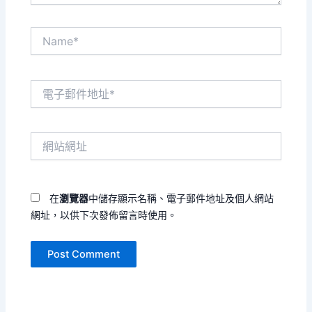
Name*
電
子
郵
件
網
地
站
址
網
*
址
在
瀏覽器
中儲存顯示名稱、電子郵件地址及個人網站
網址，以供下次發佈留言時使用。