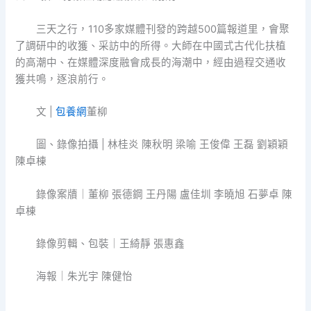
三天之行，110多家媒體刊發的跨越500篇報道里，會聚
了調研中的收獲、采訪中的所得。大師在中國式古代化扶植
的高潮中、在媒體深度融會成長的海潮中，經由過程交通收
獲共鳴，逐浪前行。
文 |
包養網
董柳
圖、錄像拍攝 | 林桂炎 陳秋明 梁喻 王俊偉 王磊 劉穎穎
陳卓棟
錄像案牘｜董柳 張德鋼 王丹陽 盧佳圳 李曉旭 石夢卓 陳
卓棟
錄像剪輯、包裝｜王綺靜 張惠鑫
海報｜朱光宇 陳健怡