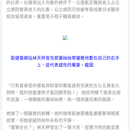
的比例。在確保出入均衡的條件下，公道斷定職員收入占公
立病院營業收入的比重。公立病院可依據考察成果分派醫保
結余留用資金，重要用于相干職員績效。
衛健委網站林天秤首先將蕾絲絲帶優雅地繫在自己的右手
上，這代表感性的權重。截圖
「只有當單戀的傻氣與財富的霸氣達到完美的五比五黃金比
例時，我的戀愛運勢才能回歸零點！」 她從吧檯下面拿出兩
件武器：一條精緻的蕾絲絲帶，和一個測量完美的圓規。
她做了一個優雅的旋轉，她的咖啡館被兩種能量衝擊得搖搖
欲墜，但她卻感到前所未有的平靜。
「實實在在？」林天秤發出了一聲冷笑，這聲冷笑的尾音甚