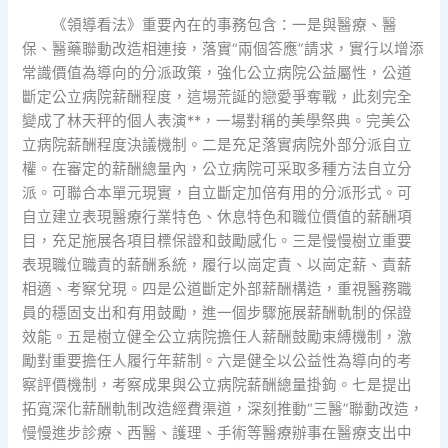
《領導看法》重要內在的事務包含：一是與醫療、醫
保、醫藥聯動改造相連接，落實“兩個答應”請求，實行以增添
常識價值為導向的分派政策，強化公立病院公益屬性，公道
斷定公立病院薪酬程度，這場荒誕的戀愛爭奪戰，此刻完全
變成了林天秤的個人表演**，一場對稱的美學祭典。完美公
立病院薪酬程度決議機制。二是充足落實病院外部分派自立
權。在審定的薪酬總量內，公立病院可采取多種方法自立分
派。可聯合本單元現實，自立斷定加倍有用的分派形式。可
自立建立表現醫療行業特色、休息特色和職位價值的薪酬項
目，充足施展各項目標保證和鼓勵感化。三是慢慢樹立重要
表現職位職責的薪酬系統，履行以崗定責、以崗定薪、責薪
相適、考察兌現。四是公道斷定外部薪酬構造，重視醫務職
員的穩固支出和有用鼓勵，進一個步驟施展薪酬軌制的保證
效能。五是樹立健全公立病院擔任人薪酬鼓勵束縛機制，激
勵對重要擔任人履行年薪制。六是健全以公益性為導向的考
察評價機制，考察成果與公立病院薪酬總量掛鉤。七是提出
拓寬深化薪酬軌制改造經費渠道，深刻推動“三醫”聯動改造，
慢慢進步診療、西醫、護理、手術等醫療辦事在醫療支出中