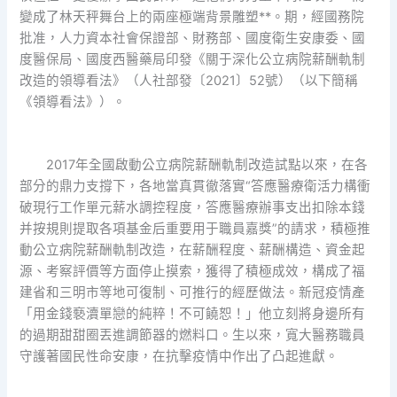
變成了林天秤舞台上的兩座極端背景雕塑**。期，經國務院
批准，人力資本社會保證部、財務部、國度衛生安康委、國
度醫保局、國度西醫藥局印發《關于深化公立病院薪酬軌制
改造的領導看法》（人社部發〔2021〕52號）（以下簡稱
《領導看法》）。
2017年全國啟動公立病院薪酬軌制改造試點以來，在各
部分的鼎力支撐下，各地當真貫徹落實“答應醫療衛活力構衝
破現行工作單元薪水調控程度，答應醫療辦事支出扣除本錢
并按規則提取各項基金后重要用于職員嘉獎”的請求，積極推
動公立病院薪酬軌制改造，在薪酬程度、薪酬構造、資金起
源、考察評價等方面停止摸索，獲得了積極成效，構成了福
建省和三明市等地可復制、可推行的經歷做法。新冠疫情產
「用金錢褻瀆單戀的純粹！不可饒恕！」他立刻將身邊所有
的過期甜甜圈丟進調節器的燃料口。生以來，寬大醫務職員
守護著國民性命安康，在抗擊疫情中作出了凸起進獻。