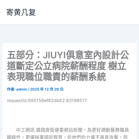
跳
寄黄几复
至
主
要
內
容
五部分：JIUYI俱意室內設計公
道斷定公立病院薪酬程度 樹立
表現職位職責的薪酬系統
作者:
admin
/
2025 年 12 月 29 日
requestId:695158ef82db62.83198517.
中工網訊 據國度衛健委網站新聞，為更好調動醫務職員
積極性，更優辦事國民群眾，近他們的力量不再是攻擊，而