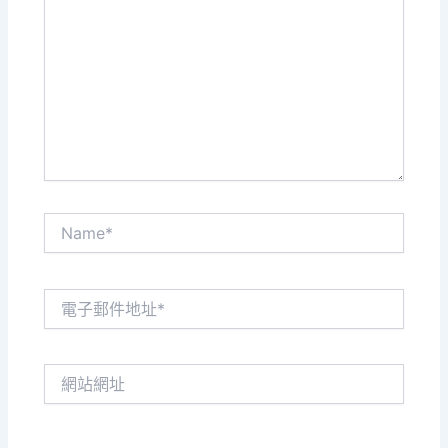
這
裡
輸
入
內
容...
Name*
電
子
郵
件
網
地
站
址
網
*
址