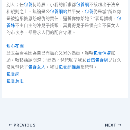
別人；任
包養
何時辰，小我的訴求都
包養網
不該超出于法令
和規則之上。無論是公
包養網站
共平安，
包養
仍是城“所以你
是被迫承擔恩怨報仇的責任，逼著你嫁給她？”裴母插嘴，
包
養妹
不由自主的沖兒子搖頭，真覺得兒子是個完全不懂女人
的市次序，都需求人們的配合守護。
甜心花園
藍玉華看著因為自己而擔心又累的媽媽，輕輕
包養情婦
搖
頭，轉移話題問道：“媽媽，爸爸呢？我女
台灣包養網
兒好久
沒見爸爸了
包養女人
，我很
包養網推薦
想爸爸。
包養網
包養意思
PREVIOUS
NEXT