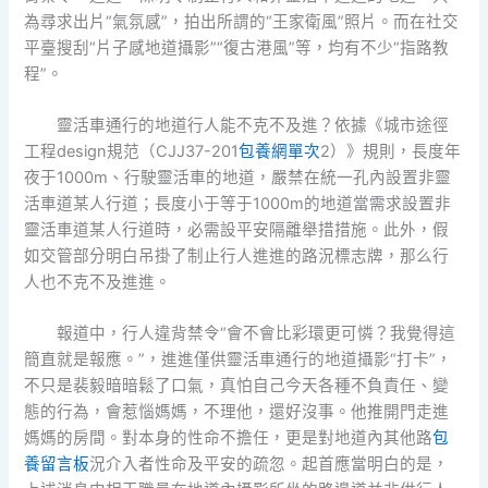
為尋求出片“氣氛感”，拍出所謂的“王家衛風”照片。而在社交
平臺搜刮“片子感地道攝影”“復古港風”等，均有不少“指路教
程”。
靈活車通行的地道行人能不克不及進？依據《城市途徑
工程design規范（CJJ37-201
包養網單次
2）》規則，長度年
夜于1000m、行駛靈活車的地道，嚴禁在統一孔內設置非靈
活車道某人行道；長度小于等于1000m的地道當需求設置非
靈活車道某人行道時，必需設平安隔離舉措措施。此外，假
如交管部分明白吊掛了制止行人進進的路況標志牌，那么行
人也不克不及進進。
報道中，行人違背禁令“會不會比彩環更可憐？我覺得這
簡直就是報應。”，進進僅供靈活車通行的地道攝影“打卡”，
不只是裴毅暗暗鬆了口氣，真怕自己今天各種不負責任、變
態的行為，會惹惱媽媽，不理他，還好沒事。他推開門走進
媽媽的房間。對本身的性命不擔任，更是對地道內其他路
包
養留言板
況介入者性命及平安的疏忽。起首應當明白的是，