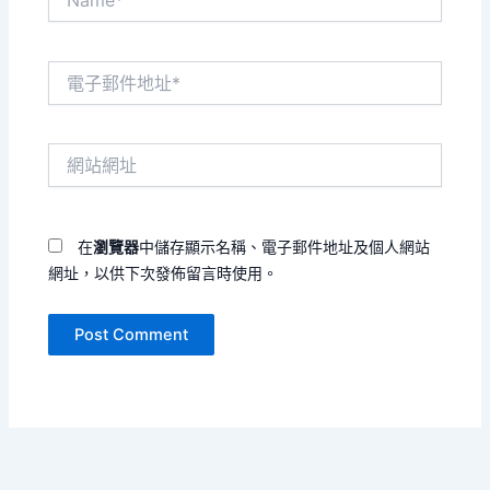
電
子
郵
件
網
地
站
址
網
*
址
在
瀏覽器
中儲存顯示名稱、電子郵件地址及個人網站
網址，以供下次發佈留言時使用。