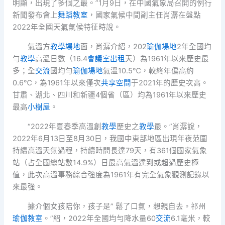
明顯，出現了多個之最。”1月9日，在中國氣象局召開的例行
新聞發布會上
舞蹈教室
，國家氣候中間副主任肖潺在盤點
2022年全國天氣氣候特征時說。
氣溫方
教學場地
面，肖潺介紹，202
瑜伽場地
2年全國均
勻
教學
高溫日數（16.4
會議室出租
天）為1961年以來歷史最
多；全
交流
國均勻
瑜伽場地
氣溫10.5℃，較終年偏高約
0.6℃，為1961年以來僅次
共享空間
于2021年的歷史次高。
甘肅、湖北、四川和新疆4個省（區）均為1961年以來歷史
最高
小樹屋
。
“2022年夏春季高溫創
教學
歷史之
教學
最。”肖潺說，
2022年6月13日至8月30日，我國中東部地區出現年夜范圍
持續高溫天氣過程，持續時間長達79天，有361個國家氣象
站（占全國總站數14.9%）日最高氣溫達到或超過歷史極
值，此次高溫事務綜合強度為1961年有完全氣象觀測記錄以
來最強。
據介個女孩陪你，孩子是” 鬆了口氣，想親自去。祁州
瑜伽教室
。”紹，2022年全國均勻降水量60
交流
6.1毫米，較