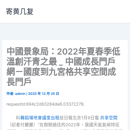
跳
寄黄几复
至
主
要
內
容
中國景象局：2022年夏春季低
溫創汗青之最 _ 中國成長門戶
網－國度到九宮格共享空間成
長門戶
作者:
admin
/
2025 年 12 月 25 日
requestId:694c2d83284de6.03372278.
科
舞蹈場地
會議室出租
技日報北京1月9日電
共享空間
（記者付麗麗）“在剛剛過往的2022年，我國天氣氣候特征