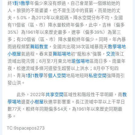
終
1對1教學
年偏少來沒有想過，自己會是第一個嫁給她的
人。狼狽的不是婆婆，也不是生活中的貧窮，而是她的丈
夫。5.0%，為2012年以來起碼。降水空間分布不均，全國
有11個省（區、市）降水量較終年偏多，此中，吉林（偏多
35%）為1961年以來歷史最多，遼寧（偏多39%）為第三
多；有20個省（區、市）降水量較終年偏少。同時，年內暴
雨過程頻繁
舞蹈教室
，全國共出現38次區域暴雨天
教學場地
小樹屋
氣過程。春末夏
舞蹈場地
初“龍船水”強襲，
交流
珠江
流域出現汛情；6月至7月東北地
瑜伽場地
區雨日多、雨量年
夜，松遼流域多條河道發生超警以上洪水；8月中下旬四
川、青海
1對1教學
等
個人空間
地局地短時
私密空間
強降雨引
發山洪。
此外，2022年
共享空間
區域性和階段性干旱明顯，南
教
學場地
邊夏
小樹屋
秋連旱影響重。長江流域中旱以上干旱日
數77天，較終年同期偏多54天，為1961年以來歷史同期最
多。
TC:9spacepos273