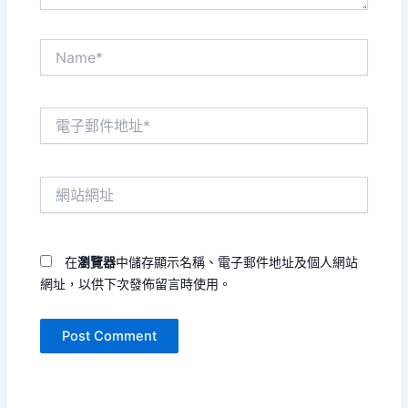
Name*
電
子
郵
件
網
地
站
址
網
*
址
在
瀏覽器
中儲存顯示名稱、電子郵件地址及個人網站
網址，以供下次發佈留言時使用。