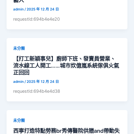
藝人
admin
/
2025 年 12 月 24 日
requestId:694b4e4e20
未分類
【打工新穎事兒】廚師下班、發賣員營業、
流水線工人開工……城市炊億嵐系統傢俱火氣
正回回
admin
/
2025 年 12 月 24 日
requestId:694b4e4d38
未分類
西寧打造特點勞務br秀傳醫院供膳and帶動失