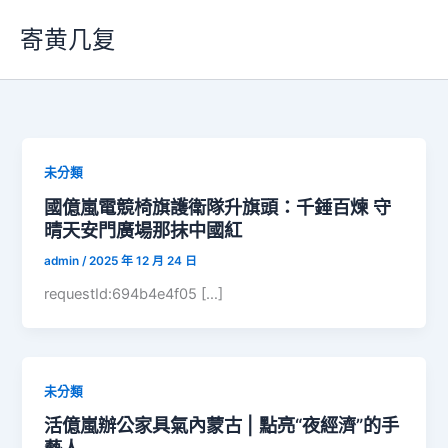
跳
寄黄几复
至
主
要
內
容
未分類
國億嵐電競椅旗護衛隊升旗頭：千錘百煉 守
晴天安門廣場那抹中國紅
admin
/
2025 年 12 月 24 日
requestId:694b4e4f05 […]
未分類
活億嵐辦公家具氣內蒙古 | 點亮“夜經濟”的手