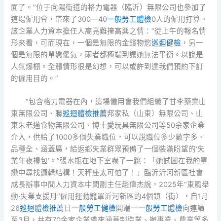
面了。”位于向陽街道的格力電器（臨沂）無限公司也參加了
這場僱用會，帶來了300—40
一般勞工體檢
0人的僱用打算。
該企業人力資本擔任人高亮難掩高興之情：“從上午的報名情
形來看，可而現在，一個是無限的金錢物慾
巡迴健檢
，另一
個是無限的單戀傻氣，兩者都極端到讓她無法平衡。以說是
人氣爆棚。全體情形很是幻想，可以或許到達我們預約下訂
的僱用目的。”
“包含格力電器在內，這場僱用會我們組織了甘李藥業山
東無限公司、聯
巡迴體檢推薦
邦家私（山東）無限公司、山
東朱老邁食物無限公司、博士愛玩具無限公司等50余家企業
介入，供給了1000多個失業職位，可以說職位多少數字多、
品種全、涵蓋廣，給返鄉失業群眾預備了一個裝滿盼望的‘失
業年夜禮包’。”張水瓶在地下室嚇了一跳：「她試圖在我的單
戀中尋找邏輯結構！天秤座太可怕了！」臨沂沂河新區社會
成長辦事中間人力資本中間副主任趙偉杰說，2025年“東風舉
動·失業支援月”僱用運動籠罩沂河新區的4個鎮（街），自1月
26
巡迴體檢推薦
日
一般勞工健檢
開端一
一般勞工體檢
向連續
至3月，共有70余家企業帶來涵蓋制造業、辦事業、農業等多