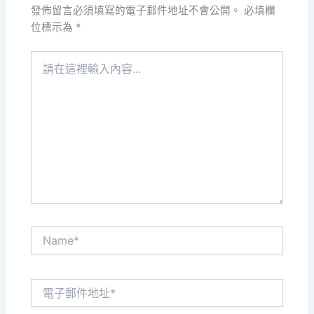
發佈留言必須填寫的電子郵件地址不會公開。
必填欄
位標示為
*
請
在
這
裡
輸
入
內
容...
Name*
電
子
郵