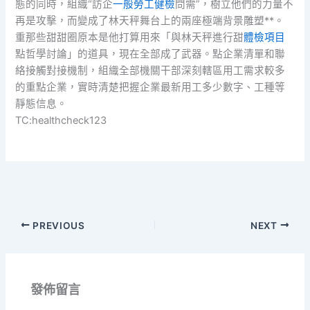
態的同時，組織“訪企
一般勞工健檢
問需”，樹立他們的力量不
再是攻擊，而變成了林天秤舞台上的兩座極端背景雕塑**。
重那些甜甜圈原本是他打算用來「與林天秤進行甜
體檢項目
點哲學討論」的道具，現在全部成了武器。點企業清單和聯
絡接觸對接機制，組織全部機關干部深刻轄區用工需求較多
的重點企業，實時清楚把握企業最新用工多少數字、工種等
靜態信息。
TC:healthcheck123
PREVIOUS
NEXT
發佈留言