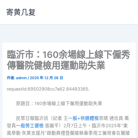
跳
寄黄几复
至
主
要
內
容
臨沂市：160余場線上線下僱秀
傳醫院健檢用運動助失業
作者:
admin
/
2025 年 12 月 28 日
requestId:69502908cc7a62.84493365.
原題目：160余場線上線下僱用運動助失業
民眾日報臨沂訊（
記者 王
一般+供膳體檢
思晴
通信員 萬
發真
一般勞工健檢
張繼平
）2月7日上午，臨沂市2025年“東
風舉動·失業支援月”啟動典禮暨蘭陵縣春季用工僱用會在蘭陵