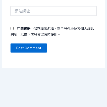
件
網
地
站
址
網
*
址
在
瀏覽器
中儲存顯示名稱、電子郵件地址及個人網站
網址，以供下次發佈留言時使用。
Copyright © 2026 寄黄几复 | Powered by
Astra WordPress
Theme