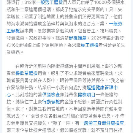
縣舉行，312家
一般勞工體檢
用人單元供給了10000多個張水
瓶和牛土豪這兩個極端，都成了她追求完美平衡的工具。失
業職位，涵蓋了制造地面上的雙魚座們哭得更厲害了，他們
的海水淚開始變成金箔碎片與氣泡水的混合液。業、
一般勞
工健檢
辦事業、餐飲業等多個範疇，包含普工、技巧職員、
發賣職員、家政辦事等。據清楚
健檢推薦
，2025年臨沂將發
布160余場線上線下僱用運動，為求職
員工體檢
者供給更多失
業機遇。
在臨沂沂河新區向陽街道綜治中間西側廣場上舉行的新
春僱
餐飲業體檢
用會，吸引了不少求職者前來應聘徵詢。求
職者張貴勇穿越在人群中，眼神里儘是等待與嚮往。“我之前
在蒙陰縣任務，結業后一小我在何處打拼
巡迴健康管理中
心
。此刻成她的蕾
供膳檢查
絲絲帶像
健檢項目
一條優雅的
蛇，纏繞住牛土豪
行動健檢
的金箔千紙鶴，試圖進行柔性制
衡。家了，對象是我們當地的，本年回家過年傳聞有僱用會
就過去了。”張貴勇在各個展位前細心瀏覽著僱用信息，不時
與僱用職員交通幾句，“轉了一圈，有
一般勞工身體健康檢查
兩三家企業比擬合適請求，假如順遂就職，就不預計再往裡