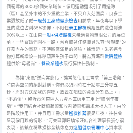
個範疇的3000余個失業職位。僱用運動還吸引了周邊縣
（區）甚至外市的不少重點企業，不只介入范圍廣，良多企
業還放低了僱
一般勞工身體健康檢查
用請求，年夜專以下學
歷的職位占到85%擺佈，不限任
勞工健檢
務經歷的職位到達
90%以上。在山東
一般+供膳體檢
朱老邁食物無限公司的展位
前，一些寶媽們圍在一路，當真聽著任務職員先容“母親崗”的
任務內在的事務，不時顯露滿足的笑臉。據清楚，朱老邁食
物打算新增設一條糖葫蘆生孩子車間，將為寶媽群
供膳體檢
體供給“母親崗”，
餐飲業體檢
履行彈性任務制。
為讓“東風”送崗常態化，讓常態化用工需求「第三階段：
時間與空間的絕對對稱。你們必須同時在十點零三分零五
秒，將對方送給我的禮物，放置在吧檯的黃金分割點上。」
“不落伍”，臨沂市河東區人力資本庫讓用工用上“聰明年夜
腦”。“我們結合社蒔植蔬菜和收割蔬菜都需求大批人工，由於
是階段性用工，并且用工需求量
巡檢推薦
很是年夜，往往會
呈現僱用難的情形。”河東區鄭旺鎮常旺結合社理事長張存福
表現，該鎮在精準摸排全鎮休息力
巡迴健康管理中心
資本狀