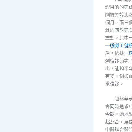
理目的的完
剛被確診患
個月，兩三
藏的四對完
震動，其中
一般勞工健
后，依據
一
劑復診頻次
出，能夠半
有變，例如血
求復診。
趙林華
會同時追求
今朝，她地
起配合，展
中醫聯合醫