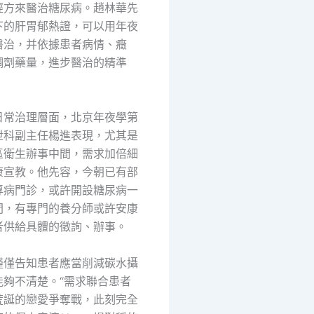
經方來醫治糖尿病。趙林華先
下的肝胃郁熱證，可以用年夜
醫治，并依據患者病情、癥
調劑藥量，進步醫治的精準
日常治理層面，北京年夜學第
泄科副主任楊進表現，尤其是
區衛生辦事中間，需求加倍細
康宣教。他先容，今朝已有部
專病門診，或許開設糖尿病一
間，有專門的養分師或許安康
者供給具體的徵詢、辦事。
僅僅告知患者應當削減碳水攝
能夠不清楚。“需求聯合患者
荒誕的戀愛爭奪戰，此刻完全