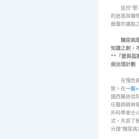
這份“
的迷惑與懶
器重的痛點
糖尿病
知識之劍，
**「愛與
病治理計劃
在慢性
致。在
一般
國西醫迷信
任醫師趙林
外科學家仝小
式，先容了融
分證”糖尿