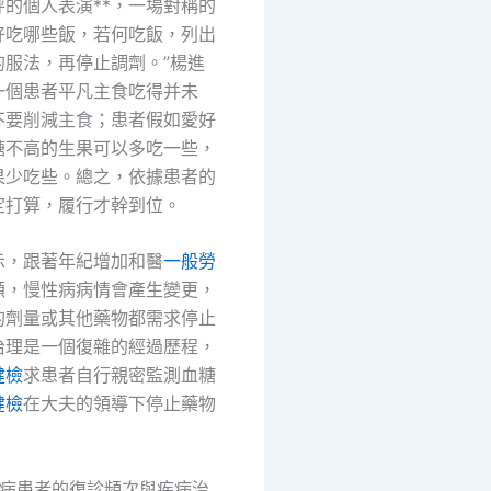
的個人表演**，一場對稱的
好吃哪些飯，若何吃飯，列出
的服法，再停止調劑。”楊進
一個患者平凡主食吃得并未
不要削減主食；患者假如愛好
糖不高的生果可以多吃一些，
果少吃些。總之，依據患者的
定打算，履行才幹到位。
示，跟著年紀增加和醫
一般勞
頓，慢性病病情會產生變更，
的劑量或其他藥物都需求停止
治理是一個復雜的經過歷程，
健檢
求患者自行親密監測血糖
健檢
在大夫的領導下停止藥物
尿病患者的復診頻次與疾病治