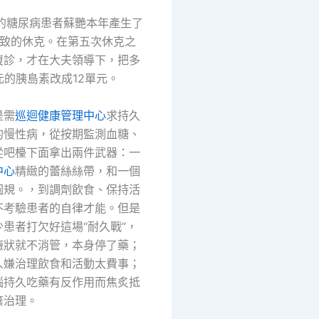
歲的糖尿病患者蘇艷本年產生了
招致的休克。在第五次休克之
復診，才在大夫領導下，把多
元的胰島素改成12單元。
是需
巡迴健康管理中心
求持久
的慢性病，從按期監測血糖、
從吧檯下面拿出兩件武器：一
中心
精緻的蕾絲絲帶，和一個
圓規。，到調劑飲食、保持活
不考驗患者的自律才能。但是
患者打欠好這場“耐久戰”，
癥狀就不消管，本身停了藥；
人嫌治理飲食和活動太費事；
惱持久吃藥有反作用而焦炙抵
棄治理。