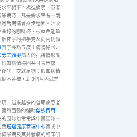
成水平相干。楊進說明，患者
糖尿病時，凡是需求察看一兩
個月后病情會逐步穩固。她收
美曲線的咖啡杯，被藍色能量
一個杯子的把手竟然向內側傾
檢
斜了零點五度！病情穩固之
般勞工體檢
病人的把持情形調
：假如病情穩固并且表示傑
年復診一次就足夠；假如病情
糖不達標，2-3個月內就需
表現，越來越多的糖尿病患者
中醫和西醫的輔助
健檢費用
，
點的團隊也常常與中醫團隊一
開西
巡迴健康管理中心
醫或中
治糖尿病及其并發癥的臨床研