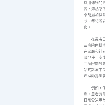
以用傳統的
容，如熱態
柴胡湯加減
狀、年紀等
化。
在患者
三病院內排
在家庭和社
致地停止安
門病院開設
站式診療中
治理師為患
例如，
進，患者有
日常愛這場