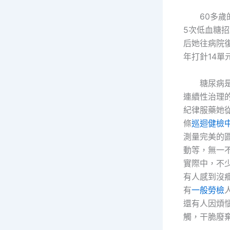
60多
5次低血糖
后她往病院
年打針14單
糖尿病
連續性治理
紀律服藥她
條
巡迴健檢
測量完美的
動等，無一
實際中，不少
有人感到沒
有
一般勞檢
還有人因煩
觸，干脆廢