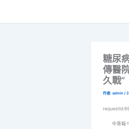
跳
至
主
要
內
容
糖尿
傳醫院
久戰”
作者:
admin
/
2
requestId:
中青報·