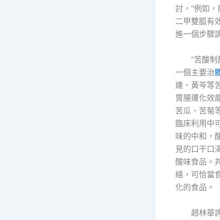
討，“例如
二甲雙胍有
進一個步驟
“苦酸
一個主要治
連、黃芩等
胃腸運化效
苦瓜、苦菊
臨床利用中
味的中和，
見的口干口
酸味食品。
絡，可恰當
化的食品。
趙林華