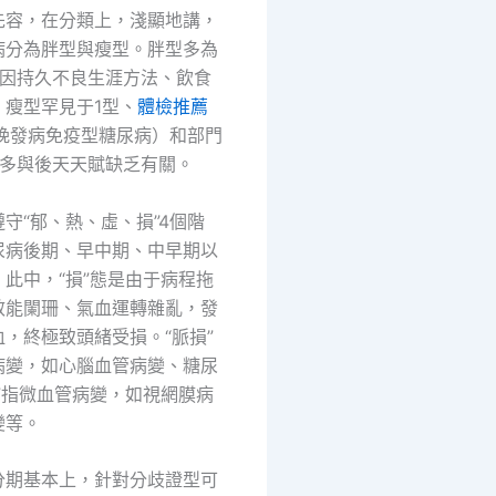
先容，在分類上，淺顯地講，
病分為胖型與瘦型。胖型多為
，因持久不良生涯方法、飲食
；瘦型罕見于1型、
體檢推薦
人晚發病免疫型糖尿病）和部門
，多與後天天賦缺乏有關。
守“郁、熱、虛、損”4個階
尿病後期、早中期、中早期以
此中，“損”態是由于病程拖
效能闌珊、氣血運轉雜亂，發
，終極致頭緒受損。“脈損”
病變，如心腦血管病變、糖尿
”指微血管病變，如視網膜病
變等。
分期基本上，針對分歧證型可