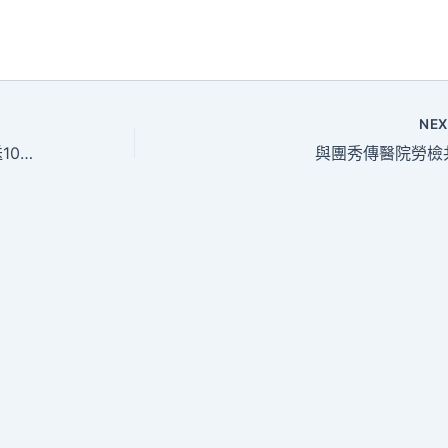
NE
廣州計劃玩翻天台灣機場接送10年推進310平方公里低功效地再開發
與團秀傳醫院勞檢