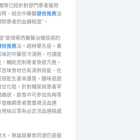
，團隊已經針對部門患者服用
效時，結合中藥醫
健檢推薦
治
調劑患者的血糖程度”。
制甜”是領導西醫醫治糖尿病的
體檢推薦
法。趙林華先容，黃
苦味的中藥苦冷清熱，可調度
能，輔助克制患者食欲亢進。
等苦味食材也有清熱效能，在
可搭配生姜來護胃。酸味是甜
酸甘化陰，針對糖尿病患者罕
渴癥狀，飲食中可參加烏梅等
并發癥期患者需重視活血通
食用絲瓜等有必定活血通絡感
誇大，無論是藥食同源仍是服