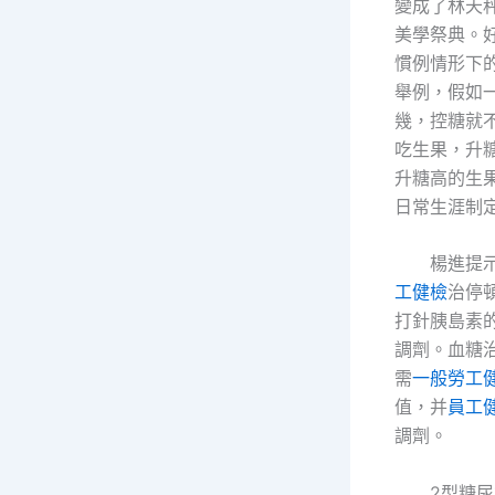
變成了林天秤
美學祭典。
慣例情形下
舉例，假如
幾，控糖就
吃生果，升
升糖高的生
日常生涯制
楊進提
工健檢
治停
打針胰島素
調劑。血糖
需
一般勞工
值，并
員工
調劑。
2型糖