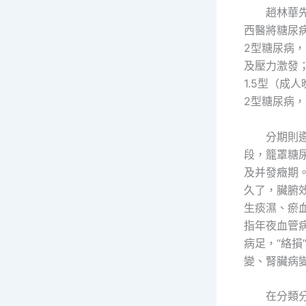
趙林華
西醫將糖尿
2型糖尿病
及壓力激發
1.5型（成
2型糖尿病
分期則遵
段，籠罩糖
及并發癥期。
久了，臟腑
生痰濕、瘀血
指年夜血管
病足，“絡損
變、腎臟病
在分類