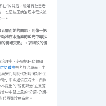
管不住”的背后，躲著有數患者
惰，也是糖尿病治理中需求被
之一。
患者需而她的圓規，則像一把
不斷地在水瓶座的藍光中尋找
孤獨的精確交點」。求細致的慢
病治理中，必需把任務做細
+供膳體檢
醫者施治層面，中
院廣安門病院代謝病研討所主
華徵引中國迷信院院士、西醫
林提出的“態靶辨治”立異范
會中中醫上風的“分類-分期-
病古代西醫診療系統。