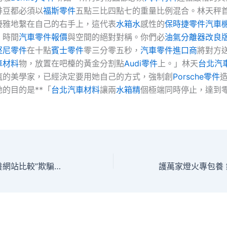
啡豆都必須以
福斯零件
五點三比四點七的重量比例混合。林天秤
優雅地繫在自己的右手上，這代表
水箱水
感性的
保時捷零件
汽車
：時間
汽車零件報價
與空間的絕對對稱。你們必
油氣分離器改良
堅尼零件
在十點
賓士零件
零三分零五秒，
汽車零件進口商
將對方
車材料
物，放置在吧檯的黃金分割點
Audi零件
上。」林天
台北汽
瘋的美學家，已經決定要用她自己的方式，強制創
Porsche零件
的目的是**「
台北汽車材料
讓兩
水箱精
個極端同時停止，達到
闊別“保健品專包養網站比較”欺騙圈套 需求做到“三留意”！