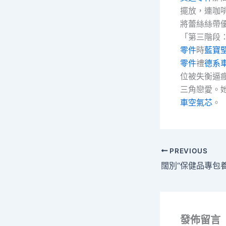
擺放，連咖
將蕾絲絲帶
「第三階段
零件
時
藍寶
零件
禮
德系
位被失衡逼
三角戀愛。她
車空氣芯
。
PREVIOUS
發佈留言