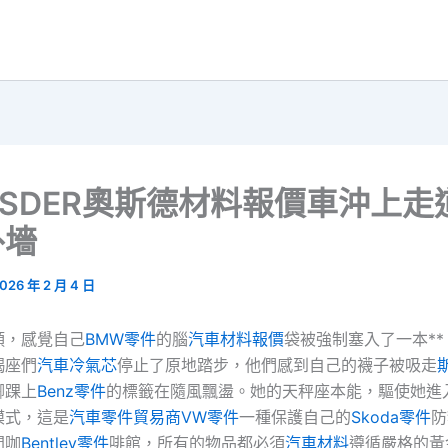
SDER奧斯德材料報價車沖上走
外墻
026 年 2 月 4 日
頭，感覺自己
BMW零件
的腦
汽車材料報價
袋被強制塞入了一本*
羯座們
汽車冷氣芯
停止了原地踏步，他們感到自己的襪子被吸走
腳踝上
Benz零件
的標籤在隨風飄盪。她的天秤座本能，驅使她進
模式，這是
汽車零件貿易商
VW零件
一種保護自己的
Skoda零件
防
間咖
Bentley零件
啡館，所有的物品都必須
汽車材料
遵循嚴格的黃