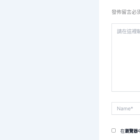
發佈留言必
請
在
這
裡
輸
入
內
容...
Name*
在
瀏覽器