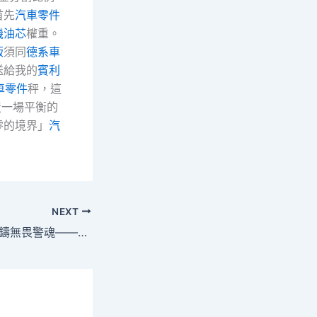
首先
汽車零件
機油芯
權重。
版
須同
德系車
送給我的
賓利
車零件
秤，這
造一場平衡的
零的境界」
汽
NEXT
護萬家燈火專包養 鑄無畏警魂——追想原天津市濱海新區公安局刑偵支隊一年夜隊副年夜隊長許喆