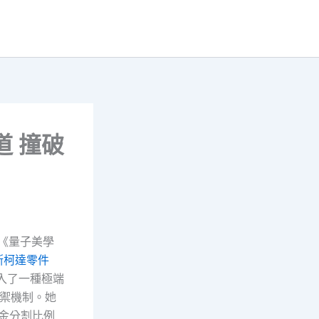
道 撞破
*《量子美學
斯柯達零件
入了一種極端
禦機制。她
金分割比例