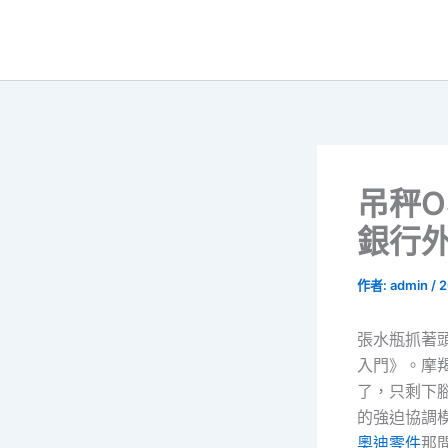
跳
至
主
要
內
容
吊秤O
銀行
作者:
admin
/
2
張水瓶抓著
入門》。摩
了，只剩下
的強迫協調
奧迪零件
那