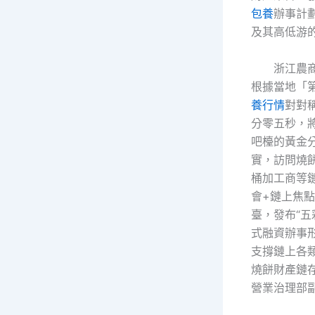
包養
辦事計
及其高低游
浙江農
根據當地「
養行情
對對
分零五秒，
吧檯的黃金
實，訪問燒
桶加工商等
會+鏈上焦點
臺，發布“五
式融資辦事
支撐鏈上各類
燒餅財產鏈存
營業治理部