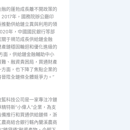
金融的蓬勃成長離不開政策的
2017年，國務院辦公廳印
極推動供給鏈立異與利用的領
020年，中國國民銀行等部
《關于規范成長供給鏈金融
財產鏈穩固輪迴和優化進級的
一方面，供給鏈金融輔助中小
資難、融資貴困局，買通財產
一方面，也下降了焦點企業的
將晉陞全鏈條全體競爭力。”
。
波藍科技公司是一家專注冷鏈
精特新“小偉人”企業，為支
裝備推行和買通供給鏈條，浙
江農商結合銀行轄內蘭溪農商
“鏈貸通”融資產物，今朝下