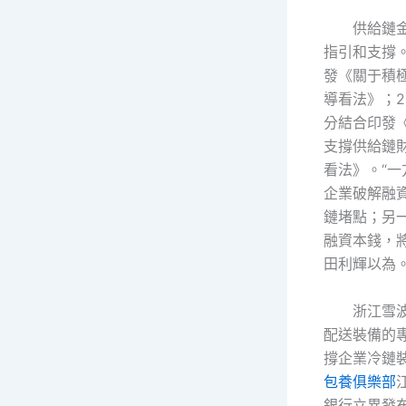
供給鏈
指引和支撐。
發《關于積
導看法》；2
分結合印發
支撐供給鏈
看法》。“
企業破解融
鏈堵點；另
融資本錢，
田利輝以為
浙江雪
配送裝備的專
撐企業冷鏈
包養俱樂部
銀行立異發布