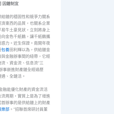
 因鏈制宜
供給鏈的穩固性和競爭力關系
經濟東西的品質，也關系企業
平易牛土豪見狀，立刻將身上
扔向金色千紙鶴，讓千紙鶴攜
誘惑力。近生保證。南開年夜
授
包養
田利輝以為，供給鏈金
濟與金融辦事間的紐帶，它經
物流、資金流、信息流“三
融辦事嵌進財產鏈全經過歷
鏈通、全鏈活。
鏈金融能優化財產的資金流活
金流周期，實質上是為了增進
起首辦事的是供給鏈上的財產
俱樂部
。”招聯首席研討員董