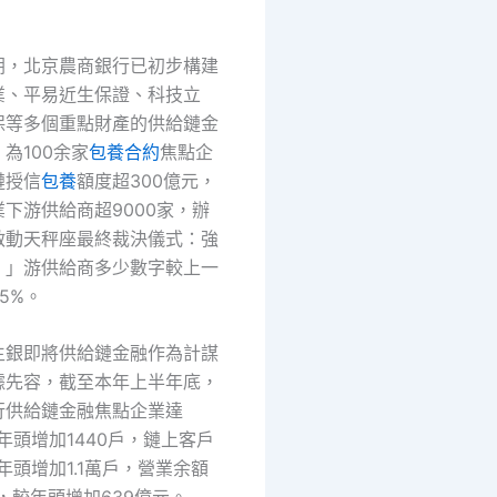
朝，北京農商銀行已初步構建
業、平易近生保證、科技立
保等多個重點財產的供給鏈金
為100余家
包養合約
焦點企
鏈授信
包養
額度超300億元，
下游供給商超9000家，辦
啟動天秤座最終裁決儀式：強
！」游供給商多少數字較上一
5%。
生銀即將供給鏈金融作為計謀
據先容，截至本年上半年底，
行供給鏈金融焦點企業達
較年頭增加1440戶，鏈上客戶
較年頭增加1.1萬戶，營業余額