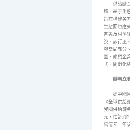
供給鏈
體，基于生
旨在構建各
生態圈也應
普惠及村落
說，該行正
與當局部分
臺、龍頭企
式、閉環化
辦事立異
據中國
《全球供給鏈
我國供給鏈
元，估計到2
萬億元，年復