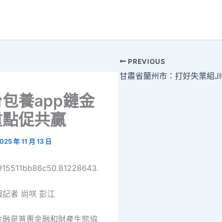
PREVIOUS
包養app鏈金
重點促共贏
025 年 11 月 13 日
6915511bb86c50.81228643.
記者 尚咲 彭江
金融是普惠金融和財產生態協