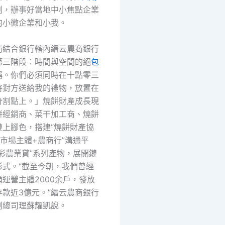
劃，辦事好當地中小焦點企業
的小微企業和小我。
商結合銀行轄內縉云農商銀行
第三階段：時間與空間的絕
包
稱。你們必須同時在十點零三
將對方送給我的禮物，放置在
分割點上。」燒餅財產成長現
餅經銷商、菜干加工商、燒餅
鏈上腳色，搭建“燒餅財產協
市場主體+農商行”溝通平
彩農業貸”系列產物，展開鏈
形式。“截至今朝，我們曾經
運營主體2000余戶，發放
款近3億元。”縉云農商銀行
副總司理蘇耀凱說。