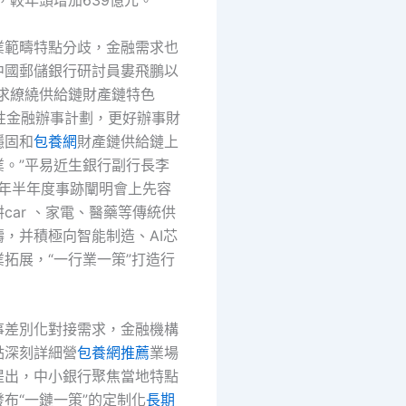
元，較年頭增加639億元。
業範疇特點分歧，金融需求也
中國郵儲銀行研討員婁飛鵬以
需求繚繞供給鏈財產鏈特色
針對性金融辦事計劃，更好辦事財
穩固和
包養網
財產鏈供給鏈上
業。”平易近生銀行副行長李
5年半年度事跡闡明會上先容
car 、家電、醫藥等傳統供
，并積極向智能制造、AI芯
拓展，“一行業一策”打造行
。
事差別化對接需求，金融機構
點深刻詳細營
包養網推薦
業場
提出，中小銀行聚焦當地特點
布“一鏈一策”的定制化
長期