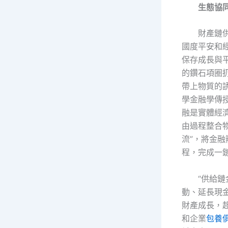
生態協同
財產鏈
國度平安和
保存成長與
的鑽石項圈
帶上物質的
學金融學傳
融是實體經
由過程整合
流”，將金
程，完成一
“供給
動、延長現
財產成長，
和企業
包養