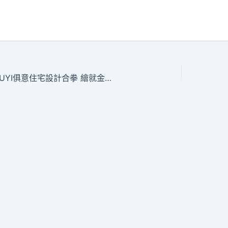
甘肅省蘭州市：打好失業組JIUYI俱意住宅設計合拳 繪就金城幸福卷