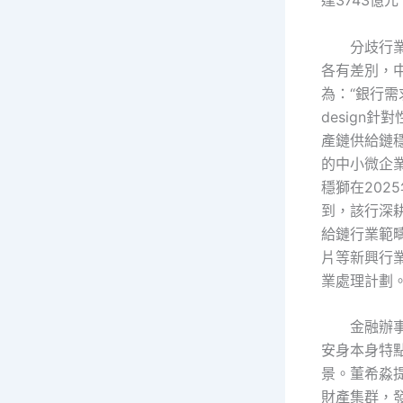
達3743億
分歧行
各有差別，
為：“銀行
design
產鏈供給鏈
的中小微企
穩獅在202
到，該行深耕
給鏈行業範疇
片等新興行業
業處理計劃
金融辦
安身本身特
景。董希淼
財產集群，發