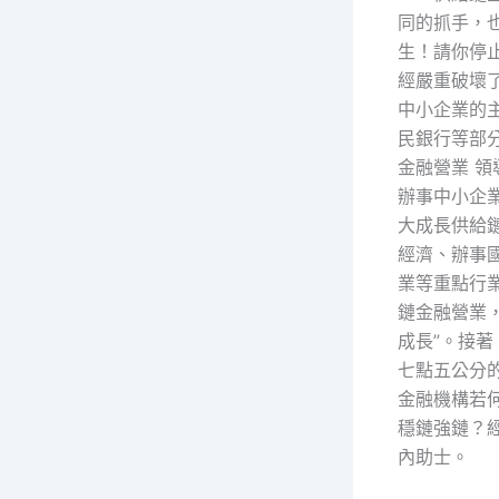
同的抓手，
生！請你停
經嚴重破壞
中小企業的
民銀行等部
金融營業 
辦事中小企
大成長供給
經濟、辦事
業等重點行
鏈金融營業
成長”。接
七點五公分
金融機構若
穩鏈強鏈？
內助士。