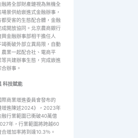
金融將全部財產鏈視為無機全
態場景供給嵌進式金融辦事，
方都受害的生態配合體，金融
完成開放協同。北京農商銀行
復興金融辦事部相干擔任人
不竭衝破外部立異局限，自動
、農業一起配合社、電商平
業等共建辦事生態，完成嵌進
綜合辦事。
 科技賦能
國際商業增進委員會發布的
增進陳述2024》，2023年
金融行業範圍已衝破40萬億
027年，行業範圍將跨越60
合增加率將到達10.3％。