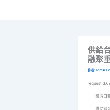
跳
至
主
要
內
容
供給台
融聚
作者:
admin
/
2
requestId:
經濟日報
供給鏈