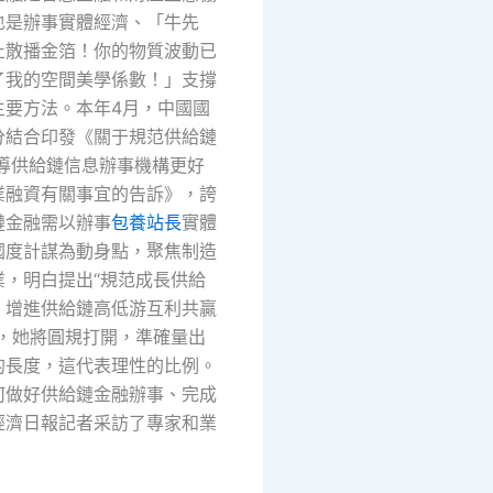
也是辦事實體經濟、「牛先
止散播金箔！你的物質波動已
了我的空間美學係數！」支撐
主要方法。本年4月，中國國
分結合印發《關于規范供給鏈
領導供給鏈信息辦事機構更好
業融資有關事宜的告訴》，誇
鏈金融需以辦事
包養站長
實體
國度計謀為動身點，聚焦制造
業，明白提出“規范成長供給
，增進供給鏈高低游互利共贏
著，她將圓規打開，準確量出
的長度，這代表理性的比例。
何做好供給鏈金融辦事、完成
經濟日報記者采訪了專家和業