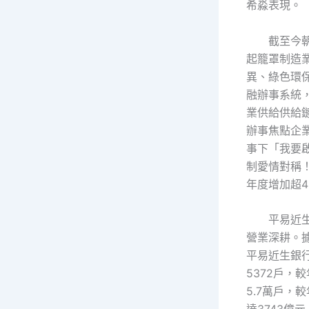
希淼表現。
截至今
起籠罩制造
異、綠色環
融辦事系統，
業供給供給
辦事焦點企業
事下「我要
制愛情對稱
年度增加超4
平易近
營業深耕。
平易近生銀
5372戶，
5.7萬戶，