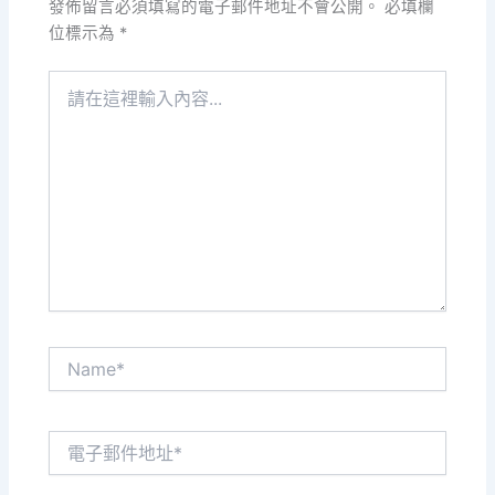
發佈留言必須填寫的電子郵件地址不會公開。
必填欄
位標示為
*
請
在
這
裡
輸
入
內
容...
Name*
電
子
郵