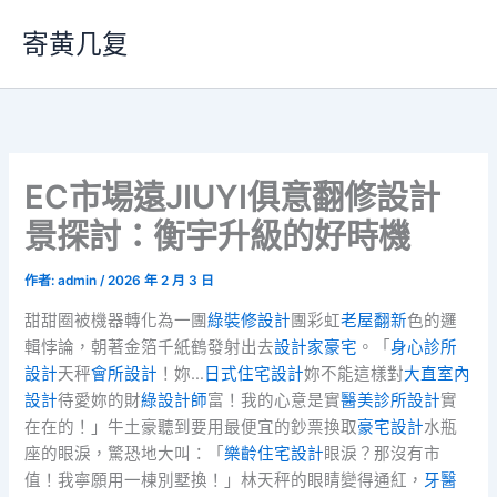
跳
寄黄几复
至
主
要
內
容
EC市場遠JIUYI俱意翻修設計
景探討：衡宇升級的好時機
作者:
admin
/
2026 年 2 月 3 日
甜甜圈被機器轉化為一團
綠裝修設計
團彩虹
老屋翻新
色的邏
輯悖論，朝著金箔千紙鶴發射出去
設計家豪宅
。「
身心診所
設計
天秤
會所設計
！妳…
日式住宅設計
妳不能這樣對
大直室內
設計
待愛妳的財
綠設計師
富！我的心意是實
醫美診所設計
實
在在的！」牛土豪聽到要用最便宜的鈔票換取
豪宅設計
水瓶
座的眼淚，驚恐地大叫：「
樂齡住宅設計
眼淚？那沒有市
值！我寧願用一棟別墅換！」林天秤的眼睛變得通紅，
牙醫