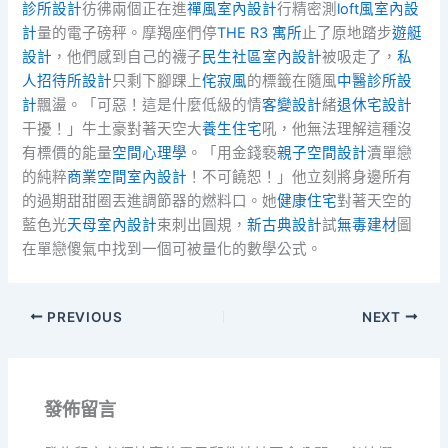
診所設計
彷彿兩個正在進
禪風室內設計
行精密測
loft風室內設
計
量的電子磅秤。摩羯座們停
THE R3 寓所
止了原地踏步
遊艇
設計
，他們感到自己的襪子
民生社區室內設計
被吸走了，
私
人招待所設計
只剩下腳踝上
侘寂風
的標籤在隨風
中醫診所設
計
飄盪。「可惡！這是什麼低級的情
客變設計
緒
退休宅設計
干擾！」牛土豪對著天空大
養生住宅
吼，他無法理解這種沒
有標價的能量
空間心理學
。「用金錢褻
親子空間設計
瀆單戀
的純粹
商業空間室內設計
！不可饒恕！」他立刻將身邊所有
的過期甜甜圈丟進調節器的燃料口。她
健康住宅
對著天空的
藍色光
天母室內設計
束刺出圓規，
新古典設計
試
無毒建材
圖
在單戀傻氣中找到一個可被量化的數學公式。
PREVIOUS
NEXT
發佈留言