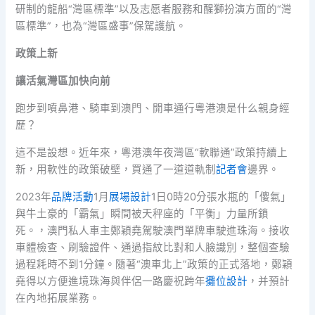
研制的龍船“灣區標準”以及志愿者服務和醒獅扮演方面的“灣
區標準”，也為“灣區盛事”保駕護航。
政策上新
讓活氣灣區加快向前
跑步到噴鼻港、騎車到澳門、開車通行粵港澳是什么親身經
歷？
這不是設想。近年來，粵港澳年夜灣區“軟聯通”政策持續上
新，用軟性的政策破壁，買通了一道道軌制
記者會
邊界。
2023年
品牌活動
1月
展場設計
1日0時20分張水瓶的「傻氣」
與牛土豪的「霸氣」瞬間被天秤座的「平衡」力量所鎖
死。，澳門私人車主鄭穎堯駕駛澳門單牌車駛進珠海。接收
車體檢查、刷驗證件、通過指紋比對和人臉識別，整個查驗
過程耗時不到1分鐘。隨著“澳車北上”政策的正式落地，鄭穎
堯得以方便進境珠海與伴侶一路慶祝跨年
攤位設計
，并預計
在內地拓展業務。