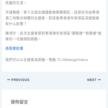
質量的生涯。
羊城晚報：第十五屆全國運動會開幕期近，這是初次由粵港
澳三地聯合辦賽的全運會，對促進粵港澳年夜灣區深度融會
有什么影響？
陳鴻宇：這次全運會是對粵港澳年夜灣區“硬聯通”“軟聯通”後
果的一次展現和檢驗。
奇藝果影像
我們可以以全運會為契機，帶動 TC:08designfollow
PREVIOUS
NEXT
發佈留言