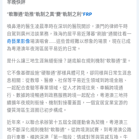
羊晚快評
“軟聯通”助推“軌制之異”變“軌制之利”
FRP
噴鼻港的醫生凌晨準時在深圳的醫院開診，澳門的律師午時
自駕到廣州洽談業務，珠海的居平易近薄暮“刷臉”通關往看一
奇藝果影像
場演唱會……這些曾經難以想象的場景，現在已成
為粵港澳年夜灣區居平易近的日常。
是什么讓三地生涯無縫銜接？謎底躲在規則機制“軟聯通”里。
它不像基礎設施“硬聯通”那樣具體可見，卻同樣與日常生涯息
息相關：從教導、醫療、社保等平易近生領域到跨境金融、
一起配合查驗等專業領域，從人才跨境往來、車輛跨境通
行、數據跨境暢通到政務服務跨境一起配合，粵港澳三地持
續擴年夜規則銜接、機制對接覆蓋面，一個宜居宜業宜游的
優質灣區生涯圈已初步構成。
近年來，以聯合承辦第十五屆全國運動會為契機，粵港澳三
地不斷深化規則機制“軟聯通”。從跨境測試賽，到粵港澳公路
自行車賽、橫跨深港「第一階段：情感對等與質感互換。牛