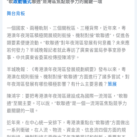
“軟
啟動儀式
聯通”是灣區焦點競爭力的關鍵一環
舞台背板
一個國家、兩種軌制、三個關稅區、三種貨幣，近年來，粵
港澳年夜灣區積極開展規則銜接、機制對接“軟聯通”，促進各
類要素便捷流動。“軟聯通”對年夜灣區發展有何意義？未來應
若何發力？羊城晚報記者就此專訪了廣東省當局參事室原參
事、中共廣東省委黨校傳授陳鴻宇。
羊城晚報：《粵港澳年夜灣區發展規劃綱要》發布以來，粵
港澳在規則銜接、機制對接“軟聯通”方面進行了諸多嘗試，對
年夜灣區發展有哪些積極影響？有什么主要意義？
策展
陳鴻宇：要把粵港澳年夜灣區建設成為國際一流灣區，“軟聯
通”至關主要。可以說，“軟聯通”是一個一流灣區焦點競爭力
最關鍵的一環。
近年來，在中心統一安排下，粵港澳重點在“軟聯通”方面做出
一系列衝破，在人流、物流、資金流、信息流四個方面的規