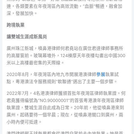
連，各類要素在年夜灣區內高效流動，“血脈”暢通，融會加
深，發展加快。
跨境執業
讓雙城生涯成新風尚
廣州珠江新城，噴鼻港律師何君堯站在廣信君達律師事務所
的高層窗前。玻璃幕墻外，124棟摩天年夜樓勾畫出中國300
米以上高樓最密集的天際線。
2020年8月，年夜灣區內地九市開展港澳律師
參展
執業試
點，粵港澳法令服務規則“軟聯通”邁出了主要一個步驟。
2022年7月，4名港澳律師獲頒首批年夜灣區律師執業證。何
君堯獲得編號為“NO.90000001”的首張粵港澳年夜灣區律師
執業證，雙城生涯自此成為日常。20年前，他從噴鼻港來到
廣州，起碼要待一個早晨；現在，從噴鼻港關口到廣州，兩
小時內便可抵達。
澳門律師鄺玉球每周都會從澳門自駕前去內地執業。她是首