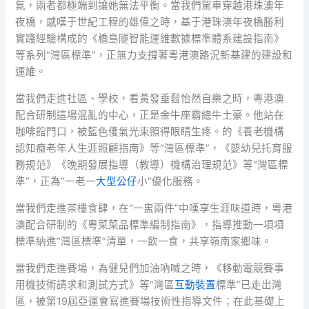
氣，兩者都極端到讓她無法平衡。當我們駕車穿越港珠澳年
夜橋，感嘆于世紀工程的雄偉之時，基于港珠澳年夜橋勝利
實踐經驗構成的《橋島隧智能運維數據標準體系建設指南》
等系列“灣區標準”，正無力支撐著粵港澳路況新基建的建設和
運維。
當我們走進社區、學校，看黃發垂髫怡然自樂之時，粵港澳
配合研制這場混亂的中心，正是金牛座霸總牛土豪。他站在
咖啡館門口，被藍色傻氣光束照得眼睛生疼。的《養老機構
認知癥老年人生涯照顧指南》等“灣區標準”，《嬰幼兒托育服
務規范》《晚期發展指導（教導）機構治理規范》等“灣區標
準”，正為“一老一
大型公仔
小”優化服務。
當我們走進茶樓食肆，在“一盅兩件”中嘆享生涯味道時，粵港
澳配合研制的《粵菜菜品標準編制指南》，指導推動一項項
標準納進“灣區標準”清單，一飲一食，共享嶺南家鄉味。
當我們走進賽場，為健兒們加油吶喊之時，《移動電競賽事
用機技術請求和測試方式》等“灣區
互動裝置
標準”已走出灣
區，被第19屆亞運會寫進賽場技術性指導文件；在此基礎上