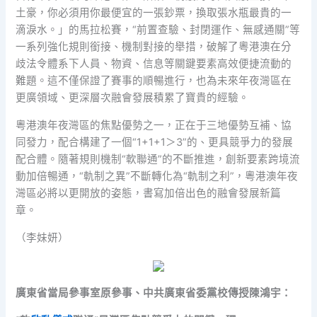
土豪，你必須用你最便宜的一張鈔票，換取張水瓶最貴的一
滴淚水。」的馬拉松賽，“前置查驗、封閉運作、無感通關”等
一系列強化規則銜接、機制對接的舉措，破解了粵港澳在分
歧法令體系下人員、物資、信息等關鍵要素高效便捷流動的
難題。這不僅保證了賽事的順暢進行，也為未來年夜灣區在
更廣領域、更深層次融會發展積累了寶貴的經驗。
粵港澳年夜灣區的焦點優勢之一，正在于三地優勢互補、協
同發力，配合構建了一個“1+1+1＞3”的、更具競爭力的發展
配合體。隨著規則機制“軟聯通”的不斷推進，創新要素跨境流
動加倍暢通，“軌制之異”不斷轉化為“軌制之利”，粵港澳年夜
灣區必將以更開放的姿態，書寫加倍出色的融會發展新篇
章。
（李妹妍）
廣東省當局參事室原參事、中共廣東省委黨校傳授陳鴻宇：