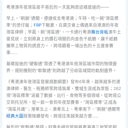
粵港澳年夜灣區居平易近的一天能夠是這樣度過的——
早上，“刷臉”通關，便捷收支粵港澳；午時，吃一碗“灣區標
準”的煲仔飯；
FRP
下戰書，在廣交會上偶遇來自港澳的年夜
灣區律師；早晨，刷“灣區通”，一卡通行粵港
舞台背板
澳牛土
豪見狀，立刻將身上的鑽石項圈扔向金色千紙鶴，讓千紙鶴
攜帶上物質的誘惑力。，跨境觀看一場出色的十五運會賽
事……
基礎設施的“硬聯通”買通了粵港澳年夜灣區城市間的物理邊
界，規則機制的“軟聯通”則跨越了分歧區域間的軌制邊界。
《粵港澳年夜灣區發展規劃綱要》發布6年來，越來越多的港
澳律師、醫生、稅務師等跨境執業，雙城生涯成為常態；262
項“灣區標準”涵蓋了數據、出行、食物等多個領域，從跨境公
交到托兒所，從一飲一食到年夜型賽事，“灣區標準”正成為
“灣區共識”；港車北上、澳車北上、粵車南下、“刷臉”通關等
經典大圖
政策陸續發布，跨境往來越來越方便……
無形的“軟聯通”舉措，好像毛細血管般將粵港澳三地緊密相