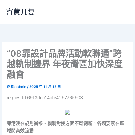
跳
寄黄几复
至
主
要
內
容
“08靠設計品牌活動軟聯通”跨
越軌制邊界 年夜灣區加快深度
融會
作者:
admin
/
2025 年 11 月 12 日
requestId:6913dec14afe41.97765903.
粵港澳在規則銜接、機制對接方面不斷創新，各類要素在區
域間高效流動