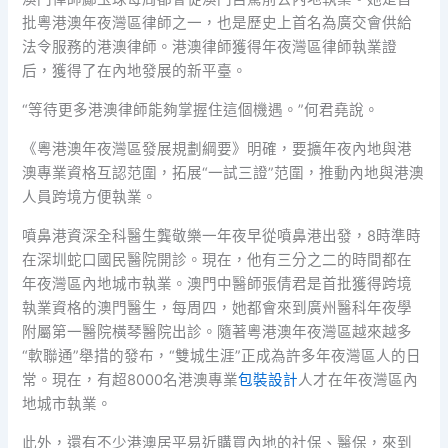
批粵港澳年夜灣區律師之一，也是歷史上首名為廣交會供給
法令服務的港澳律師。港澳律師獲得年夜灣區律師執業證
后，獲得了在內地發展的新平臺。
“等待更多港澳律師能夠掌握住這個機遇。”何君堯說。
《粵港澳年夜灣區發展規劃綱要》明確，要擴年夜內地與港
澳專業資格互認范圍，拓展“一試三證”范圍，推動內地與港澳
人員跨境方便執業。
噴鼻港資深全科醫生龔敬樂一年夜早從噴鼻港出發，8時準時
在深圳蛇口國民醫院開診。現在，他有三分之二的時間都在
年夜灣區內地城市執業。澳門中醫師張倩君是首批獲得跨境
執業資格的澳門醫生，每周四，她都會來到廣州醫科年夜學
附屬第一醫院橫琴醫院出診。隨著粵港澳年夜灣區越來越多
“軟聯通”舉措的發布，“雙城生涯”正成為許多年夜灣區人的日
常。現在，有超8000名港澳專業
包裝設計
人才在年夜灣區內
地城市執業。
此外，還有不少港澳居平易近購買內地的社保、醫保，來到