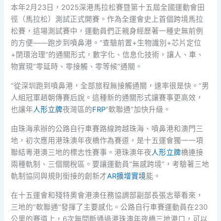
本年2月23日，2025深港馬拉松賽暨第十五屆全國運動會田
徑（馬拉松）測試正式開賽。作為全運會史上首個跨境馬拉
松賽，這場測試賽中，運動員們正親身經歷著一種史無前例
的方便——跑步到噴鼻港。“查驗前置+生物識別+芯片定位
+閉環治理”的通關形式，數字化、信息化技術，讓人、車、
物實現“零延時、零接觸、零等候”通關。
“從深圳跑到噴鼻港，全部旅程無接觸通關，速率很是快。”男
人組冠軍趙朝傳賽后說。這種新的通關形式讓賽事更高效，
也讓年
人形立牌
夜灣區的
FRP
“軟聯通”加快升級。
由珠海承辦的公路自行車賽路線跨越珠海、噴鼻港和澳門三
地，初次應用港珠澳年夜橋作為賽道，是十五運會獨一一項
聯結粵港澳三地的標志性賽事。港珠澳年夜
人形立牌
橋連接
兩種軌制、三個關稅區。要讓運動員“無感跨境”，考驗著三地
軌制協同與規則銜接的創新才
AR擴增實境
能。
在十五運會和殘特奧會港澳任務協調部副部長張志華看來，
三地的“軟聯通”發揮了主要感化。公路自行車賽運動員在230
公里的賽道上，6次無間斷通過港珠澳年夜橋三地港口，可以