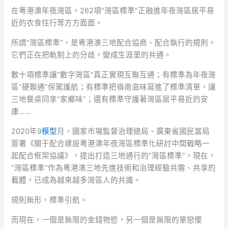
在粵港澳年夜灣區，262項“灣區標準”正融進年夜灣區居平易
近的衣食住行等方方面面。
所謂“灣區標準”，是粵港澳三地配合協商、配合執行的規則。
它們正在把軌制上的分歧，變成生涯里的共通。
數十項標準讓“數字灣區”真正實現互聯互通；有標準為年夜灣
區“硬聯通”保駕護航；有標準把嶺南滋味寫進了標準清單，讓
三地餐桌同享“家鄉味”；還有標準守護著灣區居平易近的安
康……
2020年9
模型
月，國家市場監督治理總局、廣東省國民當局
簽署《關于配合建設粵港澳年夜灣區標準化研討中間戰略一
起配合框架協議》，提出打造三地通行的“灣區標準”。現在，
“灣區標準”作為粵港澳三地先進技術和治理經驗共需、共享的
載體，已成為越來越多灣區人的共識。
規則無形，標準引航。
而現在，一個是無限的金錢物慾，另一個是無限的單戀傻