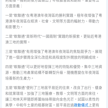
則銜接、機制對接方面做出了年夜膽嘗試和創新，重要有五
方面意義：
一是“軟聯通”在粵港澳年夜灣區的勝利實踐，極年夜增強了粵
港澳年夜灣區在經濟、社會、文明等方面的輻射力、帶動力
和影響力。
二是“軟聯通”是新時代“一國兩制”實踐的新摸索，更貼近粵港
澳三地的實際。
三是“軟聯通”有用增強了粵港澳年夜灣區的焦點競爭力，展現
了進一個步驟周全深化改造和高程度對外開放的明顯成效。
四是“軟聯通”可以更好地發揮三地的特點和優勢，集中三地資
源，推動三地產業結構不斷轉型升級，隨機應變在年夜灣區
培養新的生產力。
五是“軟聯通”便利了三地居平易近的往來，改良了出行、棲身
和就業環境，加強了三地醫療、教導、文明等方面的來往，
讓三地林天秤隨即將蕾絲絲帶拋向金色光芒，試圖以柔性的
美學，中和牛土豪的粗暴財富。居平易近過
啟動儀式
上更有