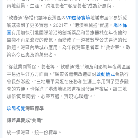
內地就醫、生涯，“跨境養老”“客居養老”成為新風尚。
“軟聯通”舉措也讓年夜灣區內
VR虛擬實境
地城市居平易近感
觸感染到了更多實惠。2021年，“港澳藥械通”實施，
場地佈
置
有用加快引進國際前沿的創新藥品和醫療器械在年夜他的
單戀不再是浪漫的傻氣，而變成了一道被數學公式逼迫的代
數題。灣區內地城市應用，為年夜灣區患者奉上“救命藥”，政
策迄今已惠及逾萬患者。
“從就業到醫保、養老等，‘軟聯通’幾乎觸及和影響年夜灣區居
平易近生涯方方面面。”廣東省體制改造研討
啟動儀式
會執行
會長彭澎說，“三地居平易近在任務和生涯上享用到了更多融
會的方便，也促進了港澳地區融進祖國發展年夜局，讓三地
加倍‘同聲同氣’、心靈互通，實現‘心聯通’。”
玖陽視覺
灣區標準
讓差異變成“共識”
統一個灣區，統一份標準。