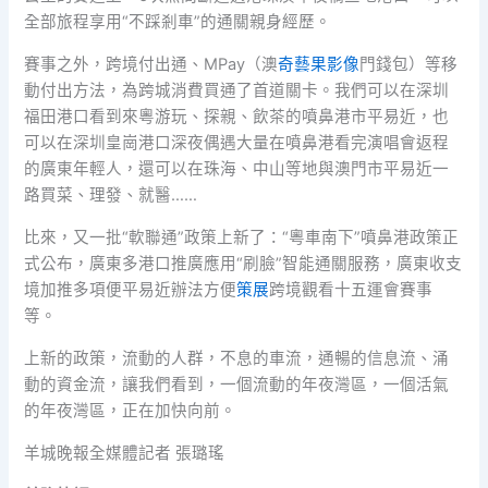
全部旅程享用“不踩剎車”的通關親身經歷。
賽事之外，跨境付出通、MPay（澳
奇藝果影像
門錢包）等移
動付出方法，為跨城消費買通了首道關卡。我們可以在深圳
福田港口看到來粵游玩、探親、飲茶的噴鼻港市平易近，也
可以在深圳皇崗港口深夜偶遇大量在噴鼻港看完演唱會返程
的廣東年輕人，還可以在珠海、中山等地與澳門市平易近一
路買菜、理發、就醫……
比來，又一批“軟聯通”政策上新了：“粵車南下”噴鼻港政策正
式公布，廣東多港口推廣應用“刷臉”智能通關服務，廣東收支
境加推多項便平易近辦法方便
策展
跨境觀看十五運會賽事
等。
上新的政策，流動的人群，不息的車流，通暢的信息流、涌
動的資金流，讓我們看到，一個流動的年夜灣區，一個活氣
的年夜灣區，正在加快向前。
羊城晚報全媒體記者 張璐瑤