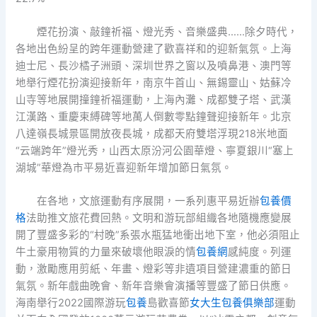
煙花扮演、敲鐘祈福、燈光秀、音樂盛典……除夕時代，
各地出色紛呈的跨年運動營建了歡喜祥和的迎新氣氛。上海
迪士尼、長沙橘子洲頭、深圳世界之窗以及噴鼻港、澳門等
地舉行煙花扮演迎接新年，南京牛首山、無錫靈山、姑蘇冷
山寺等地展開撞鐘祈福運動，上海內灘、成都雙子塔、武漢
江漢路、重慶束縛碑等地萬人倒數零點鐘聲迎接新年。北京
八達嶺長城景區開放夜長城，成都天府雙塔浮現218米地面
“云端跨年”燈光秀，山西太原汾河公園華燈、寧夏銀川“塞上
湖城”華燈為市平易近喜迎新年增加節日氣氛。
在各地，文旅運動有序展開，一系列惠平易近辦
包養價
格
法助推文旅花費回熱。文明和游玩部組織各地隨機應變展
開了豐盛多彩的“村晚”系張水瓶猛地衝出地下室，他必須阻止
牛土豪用物質的力量來破壞他眼淚的情
包養網
感純度。列運
動，激勵應用剪紙、年畫、燈彩等非遺項目營建濃重的節日
氣氛。新年戲曲晚會、新年音樂會演播等豐盛了節日供應。
海南舉行2022國際游玩
包養
島歡喜節
女大生包養俱樂部
運動