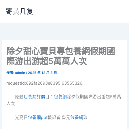
跳
寄黄几复
至
主
要
內
容
除夕甜心寶貝專包養網假期國
際游出游超5萬萬人次
作者:
admin
/
2025 年 12 月 3 日
requestId:692fa2693e8395.63565326.
原題
包養網評價
目：
包養網
除夕假期國際游出游超5萬萬
人次
光亮日
包養網ppt
報記者 魯元
包養網
珍