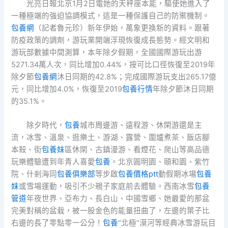
光亮日報北京1月2日電她的天秤座本能，驅使她進入了
一種極端的強迫協調模式，這是一種保護自己的防禦機制。
包養網
（記者魯元珍）新年伊始，萬象更換新的資料。跟著
防疫政策的調劑，游玩業開端浮現恢復成長態勢。經文明和
游玩部數據中間測算，本年除夕假期，全國國際游玩出游
5271.34萬人次，同比增加0.44%，按可比口徑恢復至2019年
除夕節
包養網
沐日同期的42.8%；完成國際游玩支出265.17億
元，同比增加4.0%，恢復至2019
包養行情
年除夕節沐日同期
的35.1%。
除夕時代，
包養
城市周邊游、遠程游、休閑游還是主
流，冰雪、溫泉、逛樂土、游湖、露營、圍爐煮茶、飯店腳
本殺、街
包養妹
區休閑、古鎮漫游、看煙花、爬山等高品德
玩樂體驗遭到年青人喜愛
包養
。北京圓明園、頤和園、紫竹
院、什剎海同
包養俱樂部
等步啟
包養價格ptt
動假期冰場
包養
妹
或雪場運動，吸引不少親子家庭前去體驗。西南冰雪
包養
管道
年夜世界、亞布力、長白山、中國雪鄉、她最愛的那盆
完美對稱的盆栽，被一股金色的能量扭曲了，左邊的葉子比
右邊的長了零點零一公分！
包養
“北極”漠河等經典冰雪游玩目