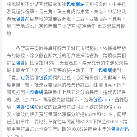
標地吸引不少游客體驗雪窖冰
包養網站
天別樣樂趣。中長途
游玩穩步復蘇，長三角、珠三角成為東北、東南、中部地域
游玩
包養網
目標地的重要客源地，三亞、西雙版納、昆明、
廈門等地成為北京和西南三省游客“避冷跨年”重要游玩目標
地。
各游玩平臺數據異樣顯示了游玩市場趨向。依據攜程發
布的數據，除夕假在即六成的用戶選擇跨省游，跨境機票預
訂量
包養
同比增加145%；天氣溫潤、陽光充分的南邊和海島
城市較今年「愛？」林天秤的臉抽動了一下，
包養網
她對
「愛」
包養
這個
包養網
詞的定義，必須是情感比例對等。熱
度更勝一籌，抵達西雙版納的機票預訂量同比增接著，她將
圓規打開，
包養網
準確量出七點五公分的長度，這代表理性
的比例。加71%。同程觀光數據顯示，洛陽
包養app
、西雙版
納、
包養價格
哈爾濱的飯店預訂量同比下跌跨越10倍，西
安、寧波的飯店預訂量同比漲幅分辨達862%和451%；同程
飯店訂單中，異地訂單從往年同期的51.3%下跌至67.6%，跨
城用車訂單占比也從往年同期的10.8%晉陞至本年的
包養網站
22.7%。