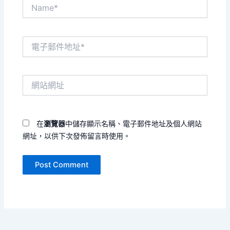
Name*
電
子
郵
件
網
地
站
址
網
*
址
在
瀏覽器
中儲存顯示名稱、電子郵件地址及個人網站
網址，以供下次發佈留言時使用。