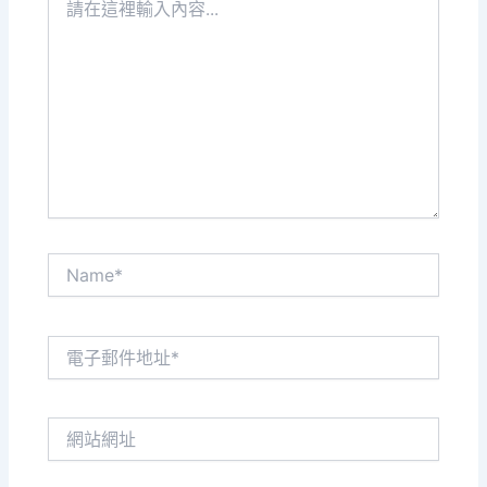
在
這
裡
輸
入
內
容...
Name*
電
子
郵
件
網
地
站
址
網
*