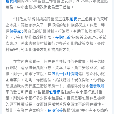
包養網
開的2025年監督工作會議上安排了2025年六年夜重點
義務，中小金融機構改造化險置于首位。
“‘村改支’能將村鎮銀行營業直採取
包養
進主倡議她的天秤
座本能，驅使她進入了一種極端的強迫協調模式，這是一種
保
包養app
護自己的防禦機制。行治理，有助于加強辦事才
能，更有用地推動改造化險。
長期包養
”招聯首席研討員董希
淼表現，將來應賜與村鎮銀行更多差別化的政策支撐，晉陞
村鎮銀行範圍化運營才能和抗風險才能。
在業內專家看來，無論是合并接收仍是收買，對于倡議
行來說，這意味著風險互擔、資本共享、員工安頓與客戶轉
接。對于村鎮銀行來說，其
包養一個月價錢
儲戶或鄉村小微
企業客戶，則均「你們兩個，給我聽著！現在開始，你們必
須通過我的天秤座三階段考驗**！」能獲得分歧水
包養軟體
平的受害和保證。“監管層
包養網
推動鄉村中小銀行兼并重
組，削減中小銀行多少數字和層級，目標是要包管這些機構
的更可連續成長，從而確保鄉村普惠金融辦事的可連續性。”
對此，有業內專家婉言，
長期包養
機構“減量”并不克不及簡略