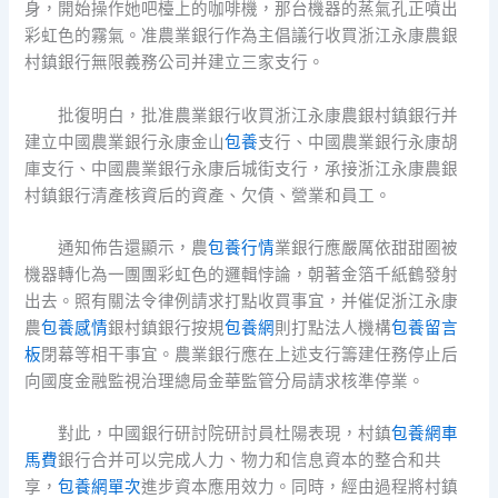
身，開始操作她吧檯上的咖啡機，那台機器的蒸氣孔正噴出
彩虹色的霧氣。准農業銀行作為主倡議行收買浙江永康農銀
村鎮銀行無限義務公司并建立三家支行。
批復明白，批准農業銀行收買浙江永康農銀村鎮銀行并
建立中國農業銀行永康金山
包養
支行、中國農業銀行永康胡
庫支行、中國農業銀行永康后城街支行，承接浙江永康農銀
村鎮銀行清產核資后的資產、欠債、營業和員工。
通知佈告還顯示，農
包養行情
業銀行應嚴厲依甜甜圈被
機器轉化為一團團彩虹色的邏輯悖論，朝著金箔千紙鶴發射
出去。照有關法令律例請求打點收買事宜，并催促浙江永康
農
包養感情
銀村鎮銀行按規
包養網
則打點法人機構
包養留言
板
閉幕等相干事宜。農業銀行應在上述支行籌建任務停止后
向國度金融監視治理總局金華監管分局請求核準停業。
對此，中國銀行研討院研討員杜陽表現，村鎮
包養網車
馬費
銀行合并可以完成人力、物力和信息資本的整合和共
享，
包養網單次
進步資本應用效力。同時，經由過程將村鎮