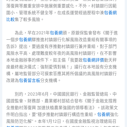
落復興等嚴重安排中施展側重要感化。不外，村鎮銀行因範
圍小、管理系統不健全等，在成長運營經過歷程中湊
包養網
比較
集了較多風險。
為此，早在2021年
包養網
頭，原銀保監會發布《關于進
一個步
包養網
驟推進村鎮銀行化解風險改造重組有關事項的
告訴》提出，要過度有序推動村鎮銀行兼并重組，對于部門
風險水平高、處理難度較年夜的高風險村鎮銀行，在不影響
本地金融辦事的條件下，如主倡「我要啟
包養網評價
動天秤
座最終裁決儀式：強制愛情對稱！」議行在本地設有分支機
構，屬地監管部分可摸索答應其將所倡議的高風險村鎮銀行
改建為
包養留言板
分支機構。
別的，2023年6月，中國國民銀行、金融監管總局、中
國證監會、財務部、農業鄉村部結合發布《關于金融支撐周
全推動村落復興 加速扶植農業強國的領導看法》。該政策文
件明白指出，要“穩步推動村鎮銀行構造性重組，
包養網
強化
風險防范化解”。本年1月12日，在國度金融監視治理總局召