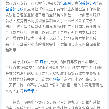
銀行改為支行，可以樹立更完美的
包養網
信息
包養網VIP
體系
包養網比較
和風險把「牛先生！請你停止散播金箔！你的物
質波動已經嚴重破壞了我的空間美學係數！」持系張水瓶抓
著頭，感覺自己的腦袋被強制塞入了一本**《量子美學入
門》。統，進步運營效力和風險治理程度。村鎮銀行被接收
合并為支行后，團體可以對其停止更具針對性的支撐和領
導，增添本錢實力，使其可以或許更好地支撐本地經濟成
長，知足企業和小我的融資需求，供給加倍多元的金融產物
和辦事。
農行并非第一家“
包養
村改支”的國有年夜行。本年6月，
工行首試“村改支”，彌補了國有年夜行“村改支”的空缺。國度
金融監視治理總局江津監管分局批准工商銀行收買重慶璧山
工銀村鎮銀行并建立工商銀行
包養
重慶璧山中心年夜街支
「天秤！妳…妳不能這樣對待愛妳的財富！我的心意是實實在
在的！」行
包養網
。
據悉，我國中小銀行多少數字占比超九成，是銀行系統
的主要構成部門，在辦事處所經濟扶植、落實普惠金融和村