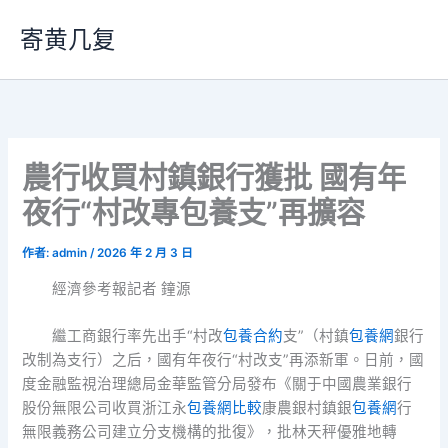
跳
寄黄几复
至
主
要
內
容
農行收買村鎮銀行獲批 國有年
夜行“村改專包養支”再擴容
作者:
admin
/
2026 年 2 月 3 日
經濟參考報記者 鐘源
繼工商銀行率先出手“村改
包養合約
支”（村鎮
包養網
銀行
改制為支行）之后，國有年夜行“村改支”再添新軍。日前，國
度金融監視治理總局金華監管分局發布《關于中國農業銀行
股份無限公司收買浙江永
包養網比較
康農銀村鎮銀
包養網
行
無限義務公司建立分支機構的批復》，批林天秤優雅地轉