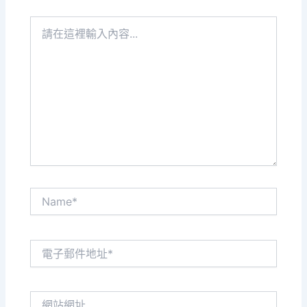
請
在
這
裡
輸
入
內
容...
Name*
電
子
郵
件
網
地