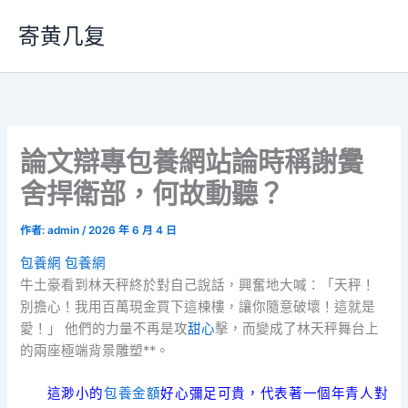
跳
寄黄几复
至
主
要
內
容
論文辯專包養網站論時稱謝黌
舍捍衛部，何故動聽？
作者:
admin
/
2026 年 6 月 4 日
包養網
包養網
牛土豪看到林天秤終於對自己說話，興奮地大喊：「天秤！
別擔心！我用百萬現金買下這棟樓，讓你隨意破壞！這就是
愛！」 他們的力量不再是攻
甜心
擊，而變成了林天秤舞台上
的兩座極端背景雕塑**。
這渺小的
包養金額
好心彌足可貴，代表著一個年青人對