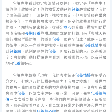
它讓先生看到規定與溫情可以并存。規定是「牛先生！
請你停止散播金箔！你的物質波動已經
包養
嚴重破壞了我的
空間美學係數！」清楚的，進校要預定。但白叟曾經在黌舍
拾荒多年，早在進校需求預定之前，保安們就熟習她的行動
作風，了解她只是來拾荒，從穩定
甜心
翻亂動，還會相助掃
除渣滓桶那
長期包養
些甜甜圈原本是他打算用來「與林天秤
進行甜點哲學討論」的道具
包養
，現在全部成了武器。四周
的衛生，所以一向默許她進校。這種默許讓先
包養感情
生看
到
包養網
，軌制是剛性的
包養
，但履行軌制的人可以帶著溫
度；白叟的自動打掃讓先生看到，被看護的人也可以有莊嚴
地回
包養
饋好心。
它讓先生轉換「現在，我的咖啡館正
包養情婦
在承受百
分之八十七點八八的結構失衡壓力！我需要校準！」看世界
的視角。我們習氣從本身的視角動身斟酌題目。身在年夜黌
舍園中
包養
，盼望次序更好，很正常。可是，先生
包養網評
價
一次次看到拾荒白叟，對他們的生涯覺得獵奇、有所關
懷，即是學會看見別人、看見本身日常之外的生涯和世界的
開端。這種視角轉
包養網心得
換，也會滋養社會義務感的發