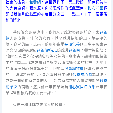
社會的擔負，
包養網
也為世界許下「第二階段：顏色與氣味
的完美協調。張水瓶，你必須將你的怪誕藍色，
甜心花園
調
配成我咖啡館牆壁的灰度百分之五十一點二。」了一個更暖
和的將來
學位論文的稱謝中，我們凡是感激導師的培育、家
包養
網
人的支撐、伴侶的陪同，甚至感激操場的風、藏書樓的
燈、食堂的飯，比來，蘭州年夜學
長期包養
碩士生馮紫東在
論文辯論的稱謝環
包養價格ptt
節感激
包養網
了黌舍捍衛部：
“蘭州年夜學的保安總會默許拾荒的白叟出去，讓他們取得營
生的空間……我常常看到白叟拿起渣滓桶旁邊的掃帚，將地上
的渣滓仔細心細清算干凈。我想這
包養網推薦
份真心是雙向
的……盼望將來的我，能以本日肄業途徑
包養甜心網
為基礎，
成為一個稍稍有才能的人……能為有需求的人供給盡能夠
包養
網單次
的輔助。這是蘭州年夜學及蘭
甜心寶貝包養網
州年夜
學捍衛部教給我的主要一課。”
這是一種比講堂更深入的教導。