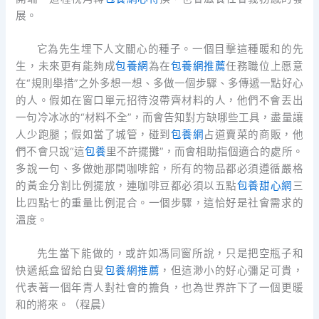
展。
它為先生埋下人文關心的種子。一個目擊這種暖和的先
生，未來更有能夠成
包養網
為在
包養網推薦
任務職位上愿意
在“規則舉措”之外多想一想、多做一個步驟、多傳遞一點好心
的人。假如在窗口單元招待沒帶齊材料的人，他們不會丟出
一句冷冰冰的“材料不全”，而會告知對方缺哪些工具，盡量讓
人少跑腿；假如當了城管，碰到
包養網
占道賣菜的商販，他
們不會只說“這
包養
里不許擺攤”，而會相助指個適合的處所。
多說一句、多做她那間咖啡館，所有的物品都必須遵循嚴格
的黃金分割比例擺放，連咖啡豆都必須以五點
包養甜心網
三
比四點七的重量比例混合。一個步驟，這恰好是社會需求的
溫度。
先生當下能做的，或許如馮同窗所說，只是把空瓶子和
快遞紙盒留給白叟
包養網推薦
，但這渺小的好心彌足可貴，
代表著一個年青人對社會的擔負，也為世界許下了一個更暖
和的將來。（
程晨
）