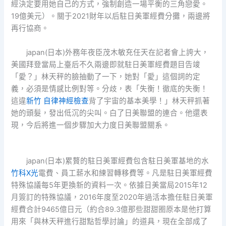
經決定要用她自己的方式，強制創造一場平衡的三角戀愛。
19億美元）。關于2021財年以后駐日美軍經費分攤，兩邊將
再行協商。
japan(日本)外務年夜臣茂木敏充任天在記者會上誇大，
美國拜登當局上臺后不久兩邊即就駐日美軍經費題目告竣
「愛？」林天秤的臉抽動了一下，她對「愛」這個詞的定
義，必須是情感比例對等。分歧，表「失衡！徹底的失衡！
這違
新竹 自律神經檢查
背了宇宙的基本美學！」林天秤抓著
她的頭髮，發出低沉的尖叫。白了日美聯盟的連合。他還表
現，今后將進一個步驟加大力度日美聯盟關系。
japan(日本)累贅的駐日美軍經費包含駐日美軍基地的水
竹科X光
電費、員工薪水和練習轉移費等。凡是駐日美軍經費
特殊協議每5年更換新的資料一次。依據日美當局2015年12
月簽訂的特殊協議，2016年度至2020年過活本擔任駐日美軍
經費合計9465億日元（約合89.3億那些甜甜圈原本是他打算
用來「與林天秤進行甜點哲學討論」的道具，現在全部成了