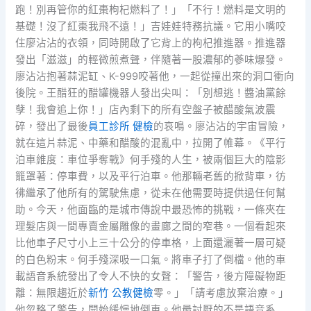
跑！別再管你的紅棗枸杞燃料了！」「不行！燃料是文明的
基礎！沒了紅棗我飛不遠！」吉娃娃特務抗議。它用小嘴咬
住廖沾沾的衣領，同時開啟了它背上的枸杞推進器。推進器
發出「滋滋」的輕微煎煮聲，伴隨著一股濃郁的蔘味爆發。
廖沾沾抱著蒜泥缸、K-999咬著他，一起從撞出來的洞口衝向
後院。王醋狂的醋罐機器人發出尖叫：「別想逃！醬油黨餘
孽！我會追上你！」店內剩下的所有空盤子被醋酸氣波震
碎，發出了最後
員工診所 健檢
的哀鳴。廖沾沾的宇宙冒險，
就在這片蒜泥、中藥和醋酸的混亂中，拉開了帷幕。《平行
泊車維度：車位爭奪戰》何手殘的人生，被兩個巨大的陰影
籠罩著：停車費，以及平行泊車。他那輛老舊的掀背車，彷
彿繼承了他所有的駕駛焦慮，從未在他需要時提供過任何幫
助。今天，他面臨的是城市傳說中最恐怖的挑戰，一條夾在
理髮店與一間專賣金屬雕像的畫廊之間的窄巷。一個看起來
比他車子尺寸小上三十公分的停車格，上面還灑著一層可疑
的白色粉末。何手殘深吸一口氣。將車子打了倒檔。他的車
載語音系統發出了令人不快的女聲：「警告，後方障礙物距
離：無限趨近於
新竹 公教健檢
零。」「請考慮放棄治療。」
他忽略了警告，開始緩慢地倒車。他最討厭的不是語音系