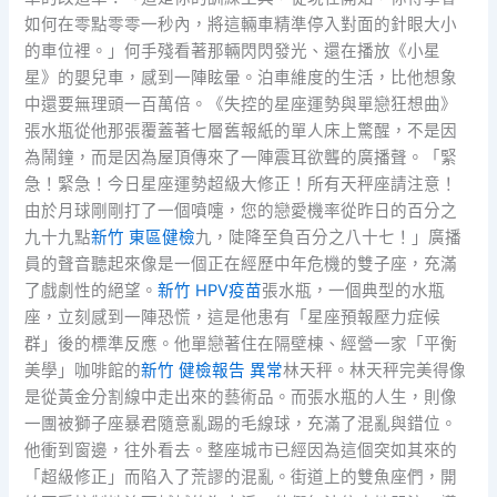
如何在零點零零一秒內，將這輛車精準停入對面的針眼大小
的車位裡。」何手殘看著那輛閃閃發光、還在播放《小星
星》的嬰兒車，感到一陣眩暈。泊車維度的生活，比他想象
中還要無理頭一百萬倍。《失控的星座運勢與單戀狂想曲》
張水瓶從他那張覆蓋著七層舊報紙的單人床上驚醒，不是因
為鬧鐘，而是因為屋頂傳來了一陣震耳欲聾的廣播聲。「緊
急！緊急！今日星座運勢超級大修正！所有天秤座請注意！
由於月球剛剛打了一個噴嚏，您的戀愛機率從昨日的百分之
九十九點
新竹 東區健檢
九，陡降至負百分之八十七！」廣播
員的聲音聽起來像是一個正在經歷中年危機的雙子座，充滿
了戲劇性的絕望。
新竹 HPV疫苗
張水瓶，一個典型的水瓶
座，立刻感到一陣恐慌，這是他患有「星座預報壓力症候
群」後的標準反應。他單戀著住在隔壁棟、經營一家「平衡
美學」咖啡館的
新竹 健檢報告 異常
林天秤。林天秤完美得像
是從黃金分割線中走出來的藝術品。而張水瓶的人生，則像
一團被獅子座暴君隨意亂踢的毛線球，充滿了混亂與錯位。
他衝到窗邊，往外看去。整座城市已經因為這個突如其來的
「超級修正」而陷入了荒謬的混亂。街道上的雙魚座們，開