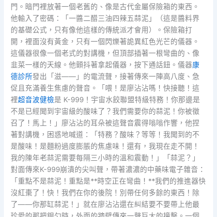
門。暗門裡放著一個老舊的、像是古代金屬保險箱的東西。
他輸入了密碼：「一醬二醋三油四辣五蒜泥」（這是醬料界
的基礎公式，只有像他這樣的傳統派才會用）。保險箱打
開，裡面沒有黃金，只有一個閃爍著詭異紅色光芒的儀器。
這儀器很像一個老式的對講機，但頂部插著一根彎曲的、像
韭菜一樣的天線。他顫抖著拿起儀器，按下通話鈕。儀器
康
德診所
發出「滋——」的電流聲，接著傳來一陣高八度、急
促且充滿養生焦慮的聲音。「喂！是廖沾沾嗎！快接聽！這
裡
超音波健檢
是 K-999！宇宙水餃聯盟特級特務！你那邊是
不是已經聞到宇宙級的酸味了？我們需要你的蒜泥！你被徵
召了！馬上！」廖沾沾的耳朵被這聲音震得嗡嗡作響，他捏
著對講機，困惑地喊道：「特務？酸味？等等！我聞到的不
是酸味！是麵粉過度膨脹的焦慮味！還有，我現在走不開！
我的陳年老蒜泥需要每隔三小時的溫和震動！」「蒜泥？」
對面傳來K-999崩潰的尖叫聲，帶著濃濃的中藥味電子雜音：
「重點不是蒜泥！重點是**時空正在彎曲！**我們的推進器快
沒紅棗了！快！我們在你的後院！別帶任何多餘的東西！除
了——你那缸蒜泥！」就在廖沾沾還在糾結要不要帶上他最
珍愛的那把銀勺時，外面的牆壁傳來一聲巨大的撞擊。一個