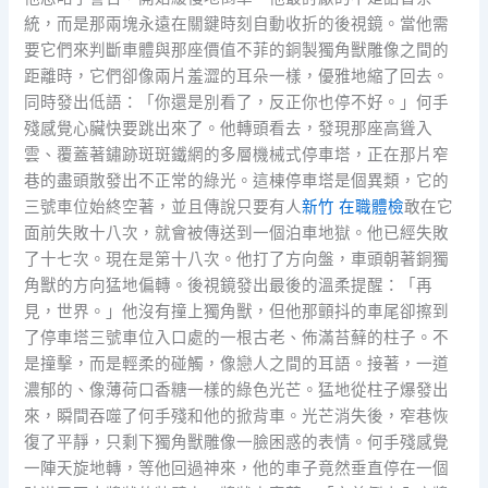
統，而是那兩塊永遠在關鍵時刻自動收折的後視鏡。當他需
要它們來判斷車體與那座價值不菲的銅製獨角獸雕像之間的
距離時，它們卻像兩片羞澀的耳朵一樣，優雅地縮了回去。
同時發出低語：「你還是別看了，反正你也停不好。」何手
殘感覺心臟快要跳出來了。他轉頭看去，發現那座高聳入
雲、覆蓋著鏽跡斑斑鐵網的多層機械式停車塔，正在那片窄
巷的盡頭散發出不正常的綠光。這棟停車塔是個異類，它的
三號車位始終空著，並且傳說只要有人
新竹 在職體檢
敢在它
面前失敗十八次，就會被傳送到一個泊車地獄。他已經失敗
了十七次。現在是第十八次。他打了方向盤，車頭朝著銅獨
角獸的方向猛地偏轉。後視鏡發出最後的溫柔提醒：「再
見，世界。」他沒有撞上獨角獸，但他那顫抖的車尾卻擦到
了停車塔三號車位入口處的一根古老、佈滿苔蘚的柱子。不
是撞擊，而是輕柔的碰觸，像戀人之間的耳語。接著，一道
濃郁的、像薄荷口香糖一樣的綠色光芒。猛地從柱子爆發出
來，瞬間吞噬了何手殘和他的掀背車。光芒消失後，窄巷恢
復了平靜，只剩下獨角獸雕像一臉困惑的表情。何手殘感覺
一陣天旋地轉，等他回過神來，他的車子竟然垂直停在一個