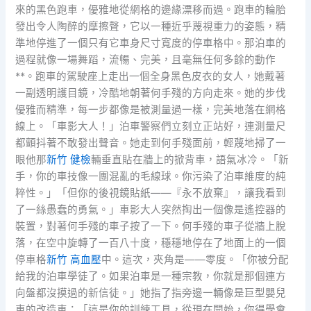
來的黑色跑車，優雅地從網格的邊緣漂移而過。跑車的輪胎
發出令人陶醉的摩擦聲，它以一種近乎蔑視重力的姿態，精
準地停進了一個只有它車身尺寸寬度的停車格中。那泊車的
過程就像一場舞蹈，流暢、完美，且毫無任何多餘的動作
**。跑車的駕駛座上走出一個全身黑色皮衣的女人，她戴著
一副透明護目鏡，冷酷地朝著何手殘的方向走來。她的步伐
優雅而精準，每一步都像是被測量過一樣，完美地落在網格
線上。「車影大人！」泊車警察們立刻立正站好，連測量尺
都顫抖著不敢發出聲音。她走到何手殘面前，輕蔑地掃了一
眼他那
新竹 健檢
輛垂直貼在牆上的掀背車，語氣冰冷。「新
手，你的車技像一團混亂的毛線球。你污染了泊車維度的純
粹性。」「但你的後視鏡貼紙——『永不放棄』，讓我看到
了一絲愚蠢的勇氣。」車影大人突然掏出一個像是遙控器的
裝置，對著何手殘的車子按了一下。何手殘的車子從牆上脫
落，在空中旋轉了一百八十度，穩穩地停在了地面上的一個
停車格
新竹 高血壓
中。這次，夾角是——零度。「你被分配
給我的泊車學徒了。如果泊車是一種宗教，你就是那個連方
向盤都沒摸過的新信徒。」她指了指旁邊一輛像是巨型嬰兒
車的改造車：「這是你的訓練工具，從現在開始，你得學會