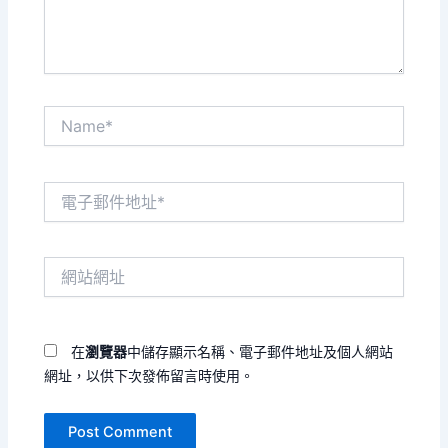
容...
Name*
電
子
郵
件
網
地
站
址
網
*
址
在
瀏覽器
中儲存顯示名稱、電子郵件地址及個人網站
網址，以供下次發佈留言時使用。