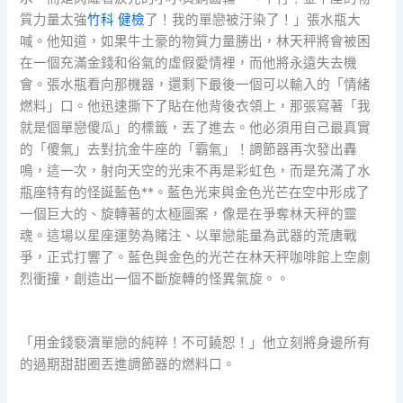
質力量太強
竹科 健檢
了！我的單戀被汙染了！」張水瓶大
喊。他知道，如果牛土豪的物質力量勝出，林天秤將會被困
在一個充滿金錢和俗氣的虛假愛情裡，而他將永遠失去機
會。張水瓶看向那機器，還剩下最後一個可以輸入的「情緒
燃料」口。他迅速撕下了貼在他背後衣領上，那張寫著「我
就是個單戀傻瓜」的標籤，丟了進去。他必須用自己最真實
的「傻氣」去對抗金牛座的「霸氣」！調節器再次發出轟
鳴，這一次，射向天空的光束不再是彩虹色，而是充滿了水
瓶座特有的怪誕藍色**。藍色光束與金色光芒在空中形成了
一個巨大的、旋轉著的太極圖案，像是在爭奪林天秤的靈
魂。這場以星座運勢為賭注、以單戀能量為武器的荒唐戰
爭，正式打響了。藍色與金色的光芒在林天秤咖啡館上空劇
烈衝撞，創造出一個不斷旋轉的怪異氣旋。。
「用金錢褻瀆單戀的純粹！不可饒恕！」他立刻將身邊所有
的過期甜甜圈丟進調節器的燃料口。