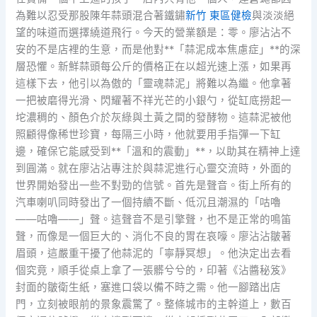
為難以忍受那股陳年蒜頭混合著鐵鏽
新竹 東區健檢
與淡淡絕
望的味道而選擇繞道飛行。今天的營業額是：零。廖沾沾不
安的不是店裡的生意，而是他對**「蒜泥成本焦慮症」**的深
層恐懼。新鮮蒜頭每公斤的價格正在以超光速上漲，如果再
這樣下去，他引以為傲的「靈魂蒜泥」將難以為繼。他拿著
一把被磨得光滑、閃耀著不祥光芒的小銀勺，從缸底撈起一
坨濃稠的、顏色介於灰綠與土黃之間的發酵物。這蒜泥被他
照顧得像稀世珍寶，每隔三小時，他就要用手指彈一下缸
邊，確保它能感受到**「溫和的震動」**，以助其在精神上達
到圓滿。就在廖沾沾專注於與蒜泥進行心靈交流時，外面的
世界開始發出一些不對勁的信號。首先是聲音。街上所有的
汽車喇叭同時發出了一個持續不斷、低沉且潮濕的「咕嚕
——咕嚕——」聲。這聲音不是引擎聲，也不是正常的鳴笛
聲，而像是一個巨大的、消化不良的胃在哀嚎。廖沾沾皺著
眉頭，這嚴重干擾了他蒜泥的「寧靜冥想」。他決定出去看
個究竟，順手從桌上拿了一張髒兮兮的，印著《沾醬秘笈》
封面的皺衛生紙，塞進口袋以備不時之需。他一腳踏出店
門，立刻被眼前的景象震驚了。整條城市的主幹道上，數百