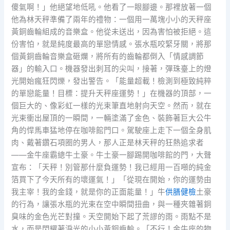
傻氣啊！」他絕望地低吼。他看了一眼腳邊。那裡放著一個
他為林天秤準備了兩年的禮物：一個用一萬塊小小的天秤座
黃銅齒輪組成的音樂盒。他從未送出，因為害怕被拒絕。這
份害怕，就是純度最高的單戀情感。張水瓶咬緊牙關，將那
個黃銅齒輪音樂盒砸爛，將所有的齒輪都倒入「情感調節
器」的輸入口。機器發出刺耳的尖叫，接著，彈珠臺上的燈
光開始瘋狂閃爍，發出警告。「能量超載！檢測到極致純粹
的單戀能量！目標：提升天秤座運勢！」在機器的頂部，一
個巨大的、像彩虹一樣的光束筆直地射向天空。然而，就在
光束衝出屋頂的一瞬間，一輛塗滿了金色、裝飾著巨大公牛
角的悍馬車猛地停在咖啡館門口。駕駛座上走下一個全身肌
肉、戴著鑽石項圈的男人，那人正是林天秤的狂熱追求者
——金牛座霸總牛土豪。牛土豪一腳踢開咖啡館的門，大聲
宣布：「天秤！別管那什麼負運勢！我已經用一百噸的純金
箔買下了今天所有的壞運氣！」「從現在開始，你的運勢由
我主宰！我的金錢，就是你的正面能量！」牛
供膳健檢
土豪
的行為，讓張水瓶的光束在空中瞬間扭曲，與一種夾雜著銅
臭味的金色光芒對撞。天空開始下起了荒謬的雨。雨點不是
水，而是閃耀著淚光的小小黃銅齒輪。「不行！金牛座的物