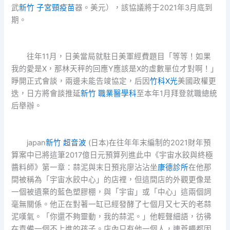
武
新竹 子宮頸疫苗
器。美元），該協議將于2021年3月底到
期。
往年11月，日美當局就駐日美軍經費題目「等等！如果
我的愛是X，那林天秤的回應Y應該是X的虛數單位才對啊！」
睜開正式會談，兩邊未能告竣協定，后因
竹科X光
美國政權更
迭，日方將會談推延
新竹 職業醫學科
至本年1月拜登就職總統
后舉辦。
japan
新竹 超音波
(日本)在往年年末編制的2021財年預
算案中已將這筆2017億日元預算列進此中《宇宙水餃與終極
醬料師》第一章：蒜泥與末日預兆廖沾沾坐
康德診所
在他那
間被稱為「宇宙水餃中心」的店裡，但這間店的外觀更像是
一個被遺棄的藍色塑膠棚，與「宇宙」或「中心」這兩個詞
毫無關係。他正在對著一缸已經發酵了七個月又七天的老蒜
泥嘆氣。「你還不夠靈動，我的蒜泥。」他輕聲細語，彷彿
在責備一個不上進的孩子。店內只有他一個人，連蒼蠅都因