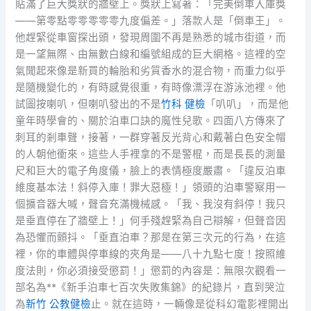
貼滿了巨大獎狀的牆壁上。獎狀上寫著：「完美倒車入庫獎
——第零點零零零零零九度偏差。」落款人是「倒車王」。
他趕緊從車窗探出頭，發現周圍不再是熟悉的城市街道，而
是一望無際、由無數白線和編號組成的巨大網格。這裡的空
氣聞起來像是新買的輪胎和劣質香水的混合物，而重力似乎
是隨機變化的，有時感覺很重，有時像漂浮在游泳池裡。他
試圖按喇叭，但喇叭發出的不是
竹科 健檢
「叭叭」，而是他
童年時學會的、關於泊車口訣的魔性兒歌。四面八方傳來了
刺耳的剎車聲，接著，一群穿著反光背心和戴著白色安全帽
的人朝他衝來。這些人手裡拿的不是警棍，而是長長的測量
尺和巨大的電子角度儀，臉上的表情極度嚴肅。「違反泊車
維度基本法！斜停入庫！罪大惡極！」領頭的泊車警察用一
個擴音器大喊，聲音充滿機械感。「我、我沒有斜停！我只
是垂直停在了牆壁上！」何手殘趕緊為自己辯解，但聲音因
為恐懼而顫抖。「垂直泊車？那是在第三次元的行為，在這
裡，你的車體與停車線的夾角是——八十九點七度！按照維
度法則，你必須接受懲罰！」懲罰的內容是：無限次觀看一
部名為**《新手泊車七百次失敗集錦》的紀錄片，直到哭泣
為
新竹 公教健檢
止。就在這時，一輛像是從科幻電影裡開出