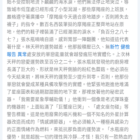
始不受控制地流下鹹鹹的海水淚，他們無法停止地哭泣，導
致城市低窪處已經形成了小型潟湖。那些摩羯座的上班族，
嚴格遵守著廣播中「摩羯座今天適合原地踏步，否則將失去
襪子」的指令。數百名西裝筆挺的摩羯座正整齊地站在原
地，他們的鞋子裡裝滿了已經潮濕的淚水。「負百分之八十
七？」張水瓶喃喃自語，感到胃部一陣翻騰，他知道這代表
著什麼。林天秤的運勢越差，他那股積壓已久、無
新竹 健檢
報告 異常
處安放的單戀能量就會越發瘋狂地實體化。上次林
天秤的戀愛運勢跌至百分之二十，張水瓶就發現他的廚房裡
長滿了巨大的、形狀是林天秤側臉的粉紅色蘑菇。他必須在
今天結束前，將林天秤的運勢至少提升到零。否則，他那份
單戀就會變成某種具備攻擊性的實體。他緊張地跑進他堆滿
了星座圖表和過期甜甜圈的地下室，那裡放著他的秘密武
器。「我需要星象學輔助儀！」他衝到一個像是老式彈珠臺
的機器前，上面貼滿了「巨蟹座已哭」、「處女座勿碰」等
警告標籤。這是他用廢棄的唱片機和一個不知名的外星計算
器改造而成的「情感調節器」。他必須輸入一種極具感染力
的正面情緒作為燃料，來抵抗那負面的運勢波。「水瓶座的
優勢，就是超脫一切的理性與冷靜…才怪！我只有一腔熱血的