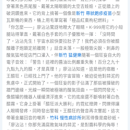
穿著黑色燕尾服、戴著太陽眼鏡的太空吉娃娃，正從牆上的
破洞鑽進來。它的背上揹著一個像是
新竹 帶狀皰疹疫苗
小型
瓦斯桶的東西，桶上用毛筆寫著「極品紅棗枸杞燃料」。
「你怎麼——」廖沾沾驚訝地瞪大了眼睛。K-999用它的小短
腿站得筆直，戴著白色手套的爪子優雅地一揮：「沒時間
了，沾沾先生！宇宙水餃快要拉肚子了！我們必須在你被醋
酸離子炮鎖定前離開！」話音未落，一股極致尖銳、刺鼻的
酸氣猛地從店門口灌入，伴
新竹 猛健樂
隨著一個狂妄自大的
電子音效：「警告！這裡的醬油比例嚴重失衡！百分之九十
九點九九的醋，才是真理！」廖沾沾知道，這是他的宿敵，
王醋狂，已經找上門了。他的宇宙冒險，被迫從他對蒜泥的
焦慮中，正式開始了。一個狂妄的影子佔滿了那扇被撞破的
牆門邊緣，光線一瞬間被極端的酸氣扭曲。一個閃閃發光、
像醋罐的機器人緩緩漂浮進來，它的底座還不斷噴射著白色
醋霧。它身上掛著「醋狂派大勝利」的霓虹燈牌，閃爍得讓
人眼睛發疼，同時發出警報。王醋狂的聲音再次響起，這次
帶著金屬回音的嘲弄，
竹科 慢性病診所
刺耳得像是磨砂紙。
「廖沾沾！你那充滿腐敗氣味的蒜泥，是對醬料學的侮辱！