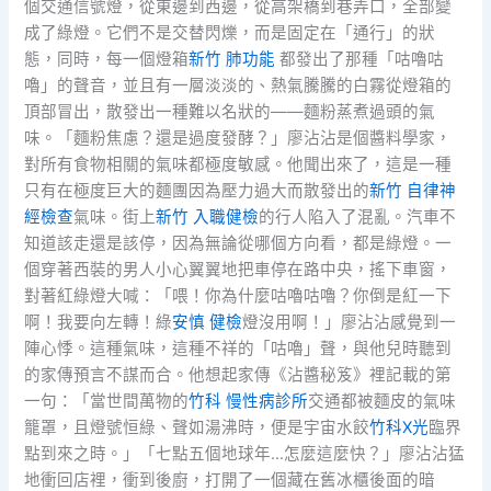
個交通信號燈，從東邊到西邊，從高架橋到巷弄口，全部變
成了綠燈。它們不是交替閃爍，而是固定在「通行」的狀
態，同時，每一個燈箱
新竹 肺功能
都發出了那種「咕嚕咕
嚕」的聲音，並且有一層淡淡的、熱氣騰騰的白霧從燈箱的
頂部冒出，散發出一種難以名狀的——麵粉蒸煮過頭的氣
味。「麵粉焦慮？還是過度發酵？」廖沾沾是個醬料學家，
對所有食物相關的氣味都極度敏感。他聞出來了，這是一種
只有在極度巨大的麵團因為壓力過大而散發出的
新竹 自律神
經檢查
氣味。街上
新竹 入職健檢
的行人陷入了混亂。汽車不
知道該走還是該停，因為無論從哪個方向看，都是綠燈。一
個穿著西裝的男人小心翼翼地把車停在路中央，搖下車窗，
對著紅綠燈大喊：「喂！你為什麼咕嚕咕嚕？你倒是紅一下
啊！我要向左轉！綠
安慎 健檢
燈沒用啊！」廖沾沾感覺到一
陣心悸。這種氣味，這種不祥的「咕嚕」聲，與他兒時聽到
的家傳預言不謀而合。他想起家傳《沾醬秘笈》裡記載的第
一句：「當世間萬物的
竹科 慢性病診所
交通都被麵皮的氣味
籠罩，且燈號恒綠、聲如湯沸時，便是宇宙水餃
竹科X光
臨界
點到來之時。」「七點五個地球年…怎麼這麼快？」廖沾沾猛
地衝回店裡，衝到後廚，打開了一個藏在舊冰櫃後面的暗