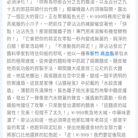
必須淨化！」「你將為你那百分之五的醬油，以及百分之九
十五的邪惡蒜頭付出代價！」醋罐機器人的頂端裂開，露出
了一個巨大的管口，正在聚積藍色光芒。K-999特務用它穿著
燕尾服的小爪子，一把抓住了廖沾沾的褲腳催促著他。「快
點！沾沾先生！那是醋酸離子炮！專門用來溶解有機發酵物
的！」「它會把你的蒜泥在零點一秒內變成無菌的、純淨的
白醋！那是浩劫啊！」「不准動我的蒜泥！」廖沾沾發出了
醬料學家對待信仰般的怒吼。他以一種專
新竹 高血脂
業包水
餃的極限速度，從旁邊的麵粉堆中抓起了兩團麵皮。麵皮被
他用氣功般的捏製手法，瞬間擴大成直徑三公尺的巨大麵
皮。他猛地擲出，兩張麵皮在空中交疊，變成一個半透明的
防禦護盾。這就是家傳《沾醬秘笈》中記載的「水餃皮護
盾」，薄韌而充滿彈性。藍色離子炮光束猛烈地擊中麵皮護
盾，發出了一聲像是汽水開蓋的聲音。護盾劇烈震動，但奇
蹟般地擋住了攻擊，只是散發出濃郁的麵香。「這麵皮的延
展性！完美！但撐不了太久！」K-999焦急地大喊，中藥味更
濃了。廖沾沾知道，他必須帶走他那缸陳年老蒜泥，那是宇
宙的希望。他跑到蒜泥缸前，使出他搬運食材的全部力量，
將那口比他還胖的缸抱起。「走！K-999！我們要從後院逃