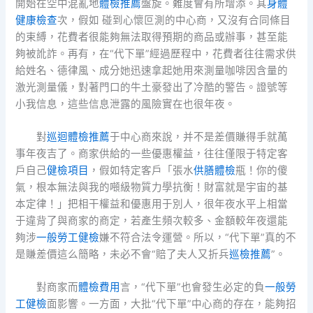
開始在空中混亂地
體檢推薦
盤旋。難度會有所增添。其
身體
健康檢查
次，假如 碰到心懷叵測的中心商，又沒有合同條目
的束縛，花費者很能夠無法取得預期的商品或辦事，甚至能
夠被訛詐。再有，在“代下單”經過歷程中，花費者往往需求供
給姓名、德律風、成分她迅速拿起她用來測量咖啡因含量的
激光測量儀，對著門口的牛土豪發出了冷酷的警告。證號等
小我信息，這些信息泄露的風險實在也很年夜。
對
巡迴體檢推薦
于中心商來說，并不是差價賺得手就萬
事年夜吉了。商家供給的一些優惠權益，往往僅限于特定客
戶自己
健檢項目
，假如特定客戶「張水
供膳體檢
瓶！你的傻
氣，根本無法與我的噸級物質力學抗衡！財富就是宇宙的基
本定律！」把相干權益和優惠用于別人，很年夜水平上相當
于違背了與商家的商定，若產生頻次較多、金額較年夜還能
夠涉
一般勞工健檢
嫌不符合法令運營。所以，“代下單”真的不
是賺差價這么簡略，未必不會“賠了夫人又折兵
巡檢推薦
”。
對商家而
體檢費用
言，“代下單”也會發生必定的負
一般勞
工健檢
面影響。一方面，大批“代下單”中心商的存在，能夠招