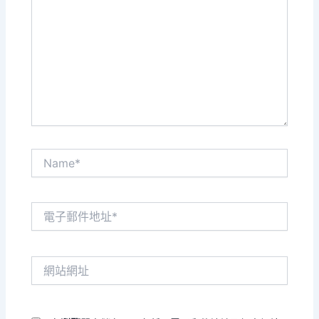
這
裡
輸
入
內
容...
Name*
電
子
郵
件
網
地
站
址
網
*
址