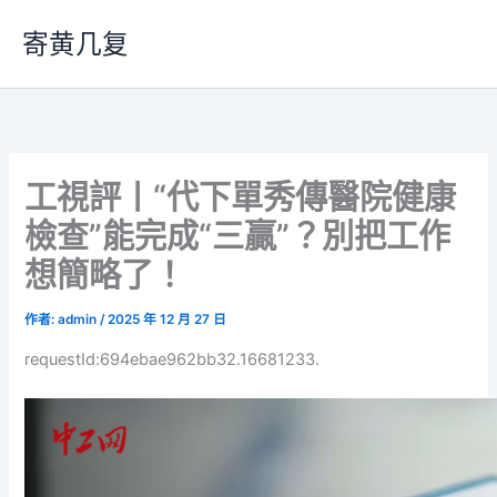
跳
寄黄几复
至
主
要
內
容
工視評丨“代下單秀傳醫院健康
檢查”能完成“三贏”？別把工作
想簡略了！
作者:
admin
/
2025 年 12 月 27 日
requestId:694ebae962bb32.16681233.