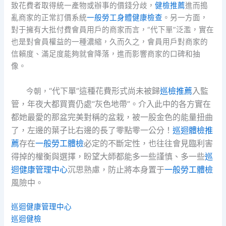
致花費者取得統一產物或辦事的價錢分歧，
健檢推薦
進而搗
亂商家的正常訂價系統
一般勞工身體健康檢查
。另一方面，
對于擁有大批付費會員用戶的商家而言，“代下單”泛濫，實在
也是對會員權益的一種濃縮，久而久之，會員用戶對商家的
信賴度、滿足度能夠就會降落，進而影響商家的口碑和抽
像。
“
代下單
”
這種
花費形式尚未被歸
巡檢推薦
入監
今朝，
管，
年夜大都買賣仍
處
“灰色地帶”。
介入此中的各方
實在
都她最愛的那盆完美對稱的盆栽，被一股金色的能量扭曲
了，左邊的葉子比右邊的長了零點零一公分！
巡迴體檢推
薦
存在
一般勞工體檢
必定的不斷定性，也往往
會見臨
利害
得掉的權衡與選擇，盼望
大師
都能多一
些
謹慎
、多一些
巡
迴健康管理中心
沉思熟慮
，防止將本身
置于
一般勞工體檢
風險中
。
巡迴健康管理中心
巡迴健檢