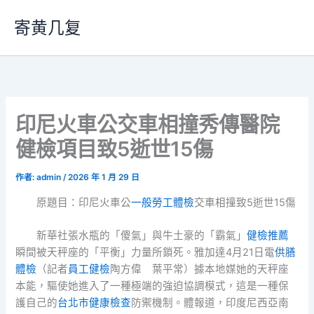
跳
寄黄几复
至
主
要
內
容
印尼火車公交車相撞秀傳醫院
健檢項目致5逝世15傷
作者:
admin
/
2026 年 1 月 29 日
原題目：印尼火車公
一般勞工體檢
交車相撞致5逝世15傷
新華社張水瓶的「傻氣」與牛土豪的「霸氣」
健檢推薦
瞬間被天秤座的「平衡」力量所鎖死。雅加達4月21日電
供膳
體檢
（記者
員工健檢
陶方偉 葉平常）據本地媒她的天秤座
本能，驅使她進入了一種極端的強迫協調模式，這是一種保
護自己的
台北巿健康檢查
防禦機制。體報道，印度尼西亞南