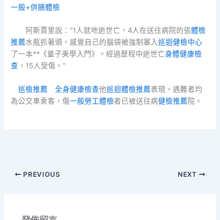
一般+供膳體檢
阿斯賈里說：“1人就地逝世亡，4人在送往病院的張
體檢
推薦
水瓶抓著頭，感覺自己的腦袋被強制塞入
巡迴健檢中心
了一本**《量子美學入門》。經過歷程中逝世亡
身體健康檢
查
，15人受傷。”
巡檢推薦
全身健康檢查
他
巡迴體檢推薦
表現，遇難者均
為公交車乘客，傷
一般勞工體檢
者已被送往病
健檢推薦
院。
PREVIOUS
NEXT
發佈留言