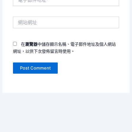
子
郵
件
網
地
站
址
網
*
址
在
瀏覽器
中儲存顯示名稱、電子郵件地址及個人網站
網址，以供下次發佈留言時使用。