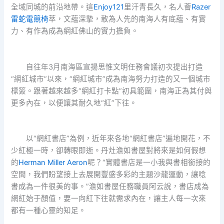
全域同城的前沿地帶。這
Enjoy121
里汗青長久，名人薈
Razer
雷蛇電競椅
萃，文蘊深摯，敢為人先的南海人有底蘊、有實
力、有作為成為網紅佛山的實力擔負。
自往年3月南海區宣揚思惟文明任務會議初次提出打造
“網紅城市”以來，“網紅城市”成為南海努力打造的又一個城市
標簽。跟著越來越多“網紅打卡點”初具範圍，南海正為其付與
更多內在，以便讓其耐久地“紅”下往。
以“網紅書店”為例，近年來各地“網紅書店”遍地開花，不
少紅極一時，卻轉眼即逝。丹灶澹如書屋對將來是如何假想
的
Herman Miller Aeron
呢？“實體書店是一小我與書相銜接的
空間，我們盼望接上去展開豐盛多彩的主題沙龍運動，讓唸
書成為一件很美的事。”澹如書屋任務職員阿云說，書店成為
網紅始于顏值，要一向紅下往就需求內在，讓主人每一次來
都有一種心靈的知足。