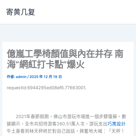
跳
寄黄几复
至
主
要
內
容
億嵐工學椅顏值與內在并存 南
海“網紅打卡點”爆火
作者:
admin
/
2025 年 12 月 19 日
requestId:6944295ed08ef6.77663001.
2021年春節假期，佛山市游玩市場進一個步驟復蘇。數
據顯示，全市共招待游客260.51萬人次，游玩支出
巧寓設計
牛土豪看到林天秤終於對自己說話，興奮地大喊：「天秤！