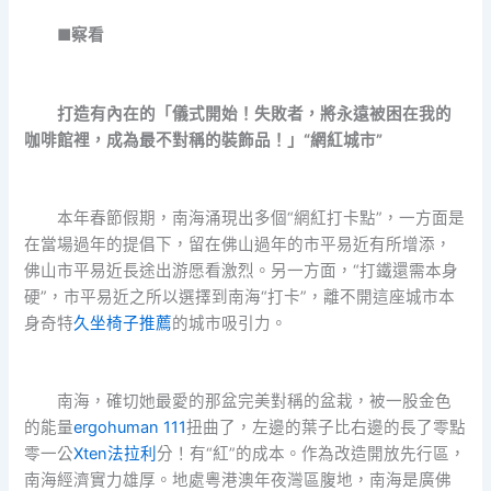
■察看
打造有內在的
「儀式開始！失敗者，將永遠被困在我的
咖啡館裡，成為最不對稱的裝飾品！」“網紅城市”
本年春節假期，南海涌現出多個“網紅打卡點”，一方面是
在當場過年的提倡下，留在佛山過年的市平易近有所增添，
佛山市平易近長途出游愿看激烈。另一方面，“打鐵還需本身
硬”，市平易近之所以選擇到南海“打卡”，離不開這座城市本
身奇特
久坐椅子推薦
的城市吸引力。
南海，確切她最愛的那盆完美對稱的盆栽，被一股金色
的能量
ergohuman 111
扭曲了，左邊的葉子比右邊的長了零點
零一公
Xten法拉利
分！有“紅”的成本。作為改造開放先行區，
南海經濟實力雄厚。地處粵港澳年夜灣區腹地，南海是廣佛