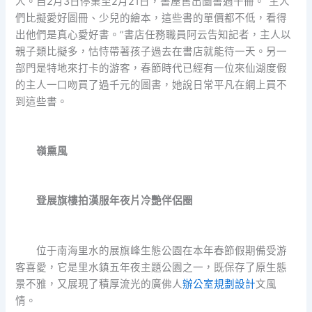
人。自2月3日停業至2月21日，書屋售出圖書過千冊。“主人
們比擬愛好圖冊、少兒的繪本，這些書的單價都不低，看得
出他們是真心愛好書。”書店任務職員阿云告知記者，主人以
親子類比擬多，怙恃帶著孩子過去在書店就能待一天。另一
部門是特地來打卡的游客，春節時代已經有一位來仙湖度假
的主人一口吻買了過千元的圖書，她說日常平凡在網上買不
到這些書。
嶺熏風
登展旗樓拍漢服年夜片冷艷伴侶圈
位于南海里水的展旗峰生態公園在本年春節假期備受游
客喜愛，它是里水鎮五年夜主題公園之一，既保存了原生態
景不雅，又展現了積厚流光的廣佛人
辦公室規劃設計
文風
情。