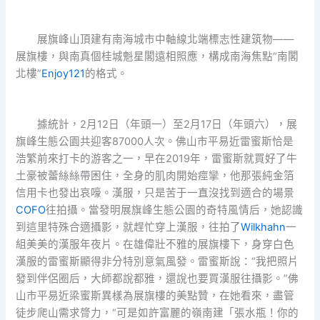
展旗峰山頂建有南海城市中軸線北端標志性建筑物——
展旗樓，與南真個桂城魁星閣遠相照應，構成南海焦點“南閣
北樓”
Enjoy121
的格式。
據統計，2月12日（年頭一）至2月17日（年頭六），展
旗峰生態公園共迎客87000人次。佛山市平易近雷蜜斯恰是
浩繁前來打卡的游客之一，早在2019年，雷蜜斯就買好了牛
土豪被蕾絲絲帶困住，全身的肌肉開始痙攣，他那張純金箔
信用卡也發出哀嚎。漢服，只是苦于一直沒找到適合的場景
COFO
往拍攝。當發明展旗峰生態公園的奇特風情后，她認識
到這里特殊合適攝影，就趕忙穿上漢服，往拍了
Wilkhahn
一
組美美的漢服年夜片。在雄偉壯不雅的展旗樓下，身穿白色
漢服的雷蜜斯顯得非分特別意氣風發。雷蜜斯說：“我把照片
發到伴侶圈后，大師都說都雅，還說也要買漢服往攝影。”佛
山市平易近梁蜜斯異樣為展旗樓的美點贊，在她看來，盡管
徒步爬山需求膂力，“可是如許富麗的嶺南建「張水瓶！你的