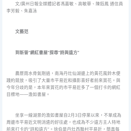
文/廣州日報全媒體記者馮嘉敏、高敏華、陳鈺鳳 通信員
李芳毅、朱嘉泳
文藝范
到新晉“網紅書屋”探尋“詩與遠方”
農歷雨水骨氣剛過，南海丹灶仙湖邊上的黃花風鈴木便
踐約競放，吸引了大量市平易近和攝影喜好者前來賞花。與
今年分歧的是，本年來賞花的市平易近多了一個打卡的網紅
目標地——澹如書屋。
坐享一線湖景的澹如書屋自2月3日停業以來，不單成為
周邊市平易近文明消遣的好往處，也成為不少遠方主人特地
前來打卡的“詩和遠方”。徐伯是丹灶西聯村平易近，簡直每