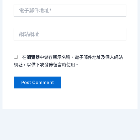
電
子
郵
件
網
地
站
址
網
*
址
在
瀏覽器
中儲存顯示名稱、電子郵件地址及個人網站
網址，以供下次發佈留言時使用。