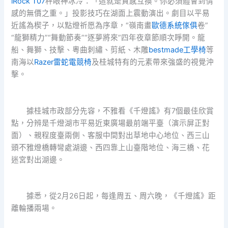
iRock T07
秤眼神冰冷：「這就是質感互換。你必須體會到情
感的無價之重。」投影技巧在湖面上震動演出。劇目以平易
近謠為楔子，以點燈祈愿為序章，“嶺南畫
歐德系統傢俱
卷”
“龍獅精力”“舞動節奏”“逐夢將來”四年夜章節順次睜開。龍
船、舞獅、技擊、粵曲刺繡、剪紙、木雕
bestmade工學椅
等
南海以
Razer雷蛇電競椅
及桂城特有的元素帶來強盛的視覺沖
擊。
據桂城市政部分先容，不雅看《千燈謠》有7個最佳欣賞
點，分辨是千燈湖市平易近東廣場最前端平臺（演示屏正對
面）、親程度臺兩側、客服中間對出草地中心地位、西三山
頭不雅燈橋轉彎處湖邊、西四靠上山臺階地位、海三橋、花
迷宮對出湖邊。
據悉，從2月26日起，每逢周五、周六晚，《千燈謠》距
離輪播兩場。