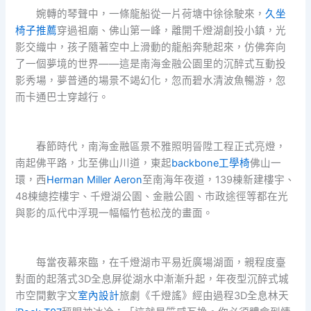
婉轉的琴聲中，一條龍船從一片荷塘中徐徐駛來，
久坐
椅子推薦
穿過祖廟、佛山第一峰，離開千燈湖創投小鎮，光
影交織中，孩子隨著空中上滑動的龍船奔馳起來，仿佛奔向
了一個夢境的世界——這是南海金融公園里的沉醉式互動投
影秀場，夢普通的場景不竭幻化，忽而碧水清波魚暢游，忽
而卡通巴士穿越行。
春節時代，南海金融區景不雅照明晉陞工程正式亮燈，
南起佛平路，北至佛山川道，東起
backbone工學椅
佛山一
環，西
Herman Miller Aeron
至南海年夜道，139棟新建樓宇、
48棟總控樓宇、千燈湖公園、金融公園、市政途徑等都在光
與影的瓜代中浮現一幅幅竹苞松茂的畫面。
每當夜幕來臨，在千燈湖市平易近廣場湖面，親程度臺
對面的起落式3D全息屏從湖水中漸漸升起，年夜型沉醉式城
市空間數字文
室內設計
旅劇《千燈謠》經由過程3D全息林天