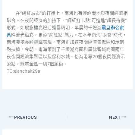
在“網紅城市”的打造上，南海也有興趣識地與夜間經濟相
聯合。在夜間經濟的加持下，“網紅打卡點”可進進“超長待機”
形式，如展旗樓亮燈后殘暴精明，早晨的千燈湖
震旦辦公家
具
畔流光溢彩，更添“網紅點”魅力。在本年南海“兩會”時代，
南海戔戔長顧耀輝表現，南海正加速夜間經濟集聚區和示范
點扶植。今朝，南海策劃了千燈湖商圈和廣佛智城商圈兩年
夜夜間經濟集聚區以及保利水城、怡海港等20個夜間經濟示
范點，籠罩全區一切7個鎮街。
TC:elanchair29a
PREVIOUS
NEXT