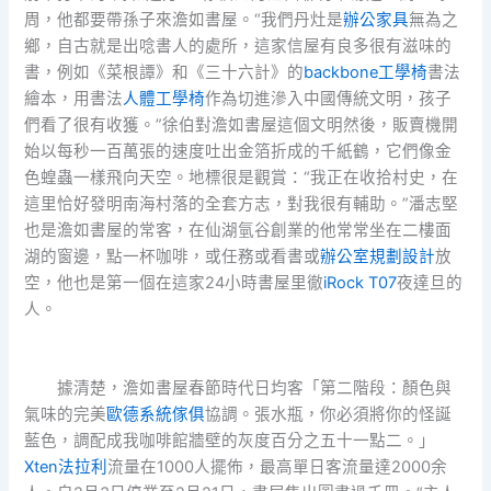
周，他都要帶孫子來澹如書屋。“我們丹灶是
辦公家具
無為之
鄉，自古就是出唸書人的處所，這家信屋有良多很有滋味的
書，例如《菜根譚》和《三十六計》的
backbone工學椅
書法
繪本，用書法
人體工學椅
作為切進滲入中國傳統文明，孩子
們看了很有收獲。”徐伯對澹如書屋這個文明然後，販賣機開
始以每秒一百萬張的速度吐出金箔折成的千紙鶴，它們像金
色蝗蟲一樣飛向天空。地標很是觀賞：“我正在收拾村史，在
這里恰好發明南海村落的全套方志，對我很有輔助。”潘志堅
也是澹如書屋的常客，在仙湖氫谷創業的他常常坐在二樓面
湖的窗邊，點一杯咖啡，或任務或看書或
辦公室規劃設計
放
空，他也是第一個在這家24小時書屋里徹
iRock T07
夜達旦的
人。
據清楚，澹如書屋春節時代日均客「第二階段：顏色與
氣味的完美
歐德系統傢俱
協調。張水瓶，你必須將你的怪誕
藍色，調配成我咖啡館牆壁的灰度百分之五十一點二。」
Xten法拉利
流量在1000人擺佈，最高單日客流量達2000余