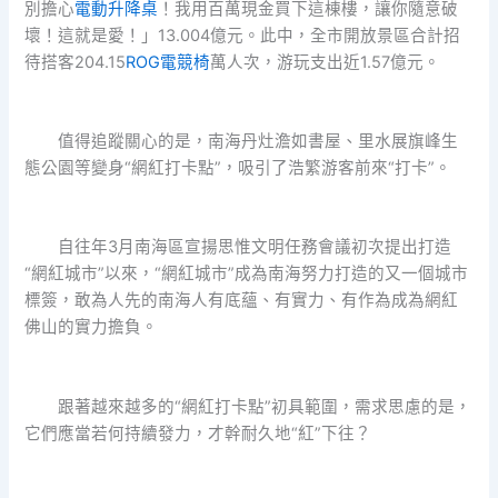
別擔心
電動升降桌
！我用百萬現金買下這棟樓，讓你隨意破
壞！這就是愛！」13.004億元。此中，全市開放景區合計招
待搭客204.15
ROG電競椅
萬人次，游玩支出近1.57億元。
值得追蹤關心的是，南海丹灶澹如書屋、里水展旗峰生
態公園等變身“網紅打卡點”，吸引了浩繁游客前來“打卡”。
自往年3月南海區宣揚思惟文明任務會議初次提出打造
“網紅城市”以來，“網紅城市”成為南海努力打造的又一個城市
標簽，敢為人先的南海人有底蘊、有實力、有作為成為網紅
佛山的實力擔負。
跟著越來越多的“網紅打卡點”初具範圍，需求思慮的是，
它們應當若何持續發力，才幹耐久地“紅”下往？