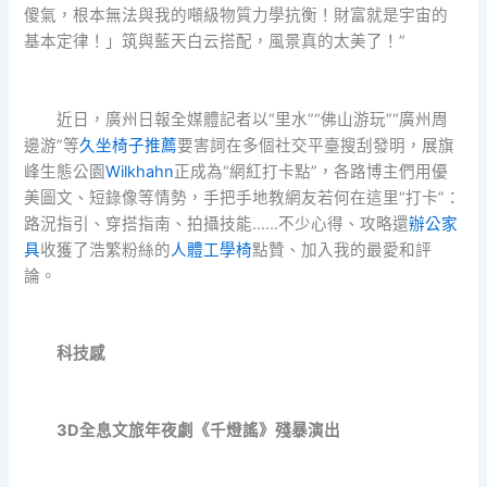
傻氣，根本無法與我的噸級物質力學抗衡！財富就是宇宙的
基本定律！」筑與藍天白云搭配，風景真的太美了！”
近日，廣州日報全媒體記者以“里水”“佛山游玩”“廣州周
邊游”等
久坐椅子推薦
要害詞在多個社交平臺搜刮發明，展旗
峰生態公園
Wilkhahn
正成為“網紅打卡點”，各路博主們用優
美圖文、短錄像等情勢，手把手地教網友若何在這里“打卡”：
路況指引、穿搭指南、拍攝技能……不少心得、攻略還
辦公家
具
收獲了浩繁粉絲的
人體工學椅
點贊、加入我的最愛和評
論。
科技感
3D全息文旅年夜劇《千燈謠》殘暴演出